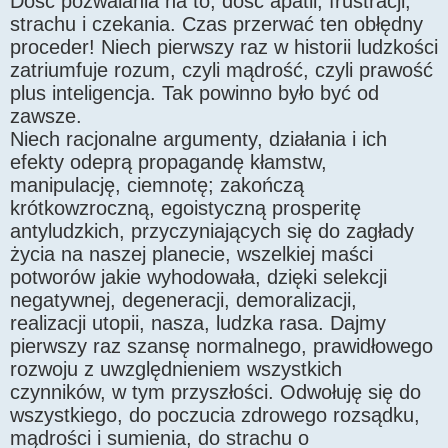
Dość pozwalania na to, dość apatii, frustracji,
strachu i czekania. Czas przerwać ten obłędny
proceder! Niech pierwszy raz w historii ludzkości
zatriumfuje rozum, czyli mądrość, czyli prawość
plus inteligencja. Tak powinno było być od
zawsze.
Niech racjonalne argumenty, działania i ich
efekty odeprą propagandę kłamstw,
manipulację, ciemnotę; zakończą
krótkowzroczną, egoistyczną prosperitę
antyludzkich, przyczyniających się do zagłady
życia na naszej planecie, wszelkiej maści
potworów jakie wyhodowała, dzięki selekcji
negatywnej, degeneracji, demoralizacji,
realizacji utopii, nasza, ludzka rasa. Dajmy
pierwszy raz szansę normalnego, prawidłowego
rozwoju z uwzględnieniem wszystkich
czynników, w tym przyszłości. Odwołuję się do
wszystkiego, do poczucia zdrowego rozsądku,
mądrości i sumienia, do strachu o