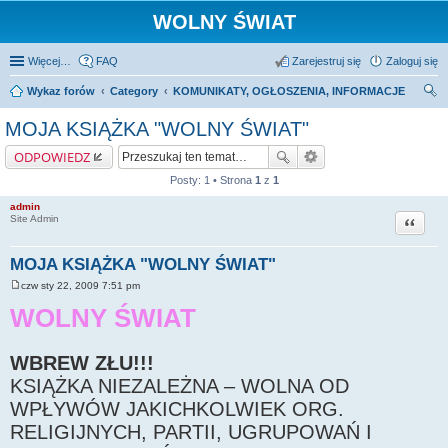
WOLNY ŚWIAT
Więcej…
FAQ
Zarejestruj się
Zaloguj się
Wykaz forów
Category
KOMUNIKATY, OGŁOSZENIA, INFORMACJE
zu
MOJA KSIĄŻKA "WOLNY ŚWIAT"
kaj
ODPOWIEDZ
Posty: 1 • Strona
1
z
1
admin
Cytuj
Site Admin
MOJA KSIĄŻKA "WOLNY ŚWIAT"
czw sty 22, 2009 7:51 pm
P
o
WOLNY ŚWIAT
s
t
WBREW ZŁU!!!
KSIĄŻKA NIEZALEŻNA – WOLNA OD
WPŁYWÓW JAKICHKOLWIEK ORG.
RELIGIJNYCH, PARTII, UGRUPOWAŃ I