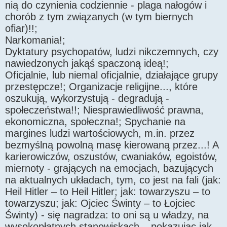
nią do czynienia codziennie - plaga nałogów i
chorób z tym związanych (w tym biernych
ofiar)!!;
Narkomania!;
Dyktatury psychopatów, ludzi nikczemnych, czy
nawiedzonych jakąś spaczoną ideą!;
Oficjalnie, lub niemal oficjalnie, działające grupy
przestępcze!; Organizacje religijne..., które
oszukują, wykorzystują - degradują -
społeczeństwa!!; Niesprawiedliwość prawna,
ekonomiczna, społeczna!; Spychanie na
margines ludzi wartościowych, m.in. przez
bezmyślną powolną masę kierowaną przez...! A
karierowiczów, oszustów, cwaniaków, egoistów,
miernoty - grających na emocjach, bazujących
na aktualnych układach, tym, co jest na fali (jak:
Heil Hitler – to Heil Hitler; jak: towarzyszu – to
towarzyszu; jak: Ojciec Świnty – to Łojciec
Świnty) - się nagradza: to oni są u władzy, na
wysokopłatnych stanowiskach – pokazując jak