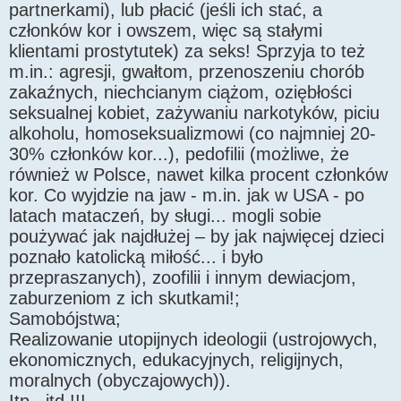
partnerkami), lub płacić (jeśli ich stać, a
członków kor i owszem, więc są stałymi
klientami prostytutek) za seks! Sprzyja to też
m.in.: agresji, gwałtom, przenoszeniu chorób
zakaźnych, niechcianym ciążom, oziębłości
seksualnej kobiet, zażywaniu narkotyków, piciu
alkoholu, homoseksualizmowi (co najmniej 20-
30% członków kor...), pedofilii (możliwe, że
również w Polsce, nawet kilka procent członków
kor. Co wyjdzie na jaw - m.in. jak w USA - po
latach mataczeń, by sługi... mogli sobie
poużywać jak najdłużej – by jak najwięcej dzieci
poznało katolicką miłość... i było
przepraszanych), zoofilii i innym dewiacjom,
zaburzeniom z ich skutkami!;
Samobójstwa;
Realizowanie utopijnych ideologii (ustrojowych,
ekonomicznych, edukacyjnych, religijnych,
moralnych (obyczajowych)).