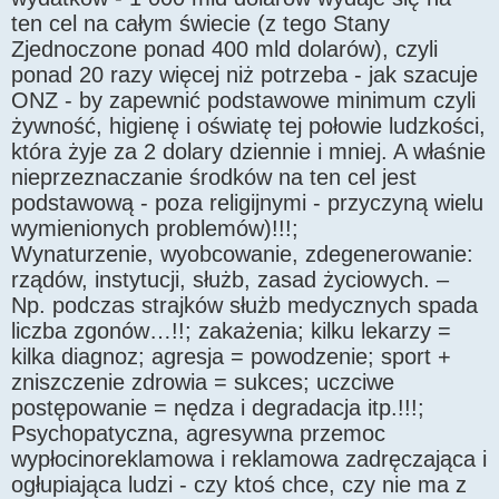
ten cel na całym świecie (z tego Stany
Zjednoczone ponad 400 mld dolarów), czyli
ponad 20 razy więcej niż potrzeba - jak szacuje
ONZ - by zapewnić podstawowe minimum czyli
żywność, higienę i oświatę tej połowie ludzkości,
która żyje za 2 dolary dziennie i mniej. A właśnie
nieprzeznaczanie środków na ten cel jest
podstawową - poza religijnymi - przyczyną wielu
wymienionych problemów)!!!;
Wynaturzenie, wyobcowanie, zdegenerowanie:
rządów, instytucji, służb, zasad życiowych. –
Np. podczas strajków służb medycznych spada
liczba zgonów…!!; zakażenia; kilku lekarzy =
kilka diagnoz; agresja = powodzenie; sport +
zniszczenie zdrowia = sukces; uczciwe
postępowanie = nędza i degradacja itp.!!!;
Psychopatyczna, agresywna przemoc
wypłocinoreklamowa i reklamowa zadręczająca i
ogłupiająca ludzi - czy ktoś chce, czy nie ma z