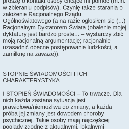
proszę o kontakt osoby chcące mi pomóc (m.in.
w zbieraniu podpisów). Czynię także starania o
założenie Racjonalnego Rządu
Ogólnoświatowego (a na razie ogłosiłem się (...)
Racjonalnym Dyktatorem Świata (obalenie mojej
dyktatury jest bardzo proste... – wystarczy zbić
moją racjonalną argumentację; racjonalnie
uzasadnić obecne postępowanie ludzkości, a
zamilknę na zawsze)).
STOPNIE ŚWIADOMOŚCI I ICH
CHARAKTERYSTYKA
I STOPIEŃ ŚWIADOMOŚCI – To trwacze. Dla
nich każda zastana sytuacja jest
prawidłowa/niemożliwa do zmiany, a każda
próba jej zmiany jest dowodem choroby
psychicznej. Takie osoby mają najczęściej
poglądy zgodne z aktualnymi, lokalnymi