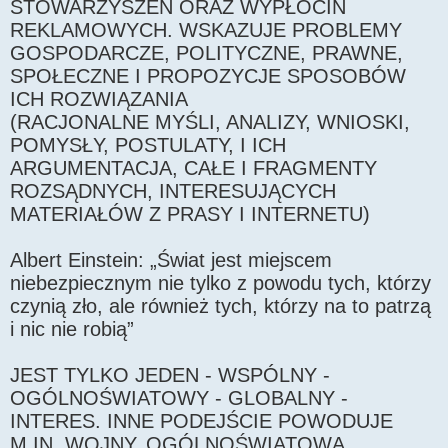
STOWARZYSZEŃ ORAZ WYPŁOCIN
REKLAMOWYCH. WSKAZUJE PROBLEMY
GOSPODARCZE, POLITYCZNE, PRAWNE,
SPOŁECZNE I PROPOZYCJE SPOSOBÓW
ICH ROZWIĄZANIA
(RACJONALNE MYŚLI, ANALIZY, WNIOSKI,
POMYSŁY, POSTULATY, I ICH
ARGUMENTACJA, CAŁE I FRAGMENTY
ROZSĄDNYCH, INTERESUJĄCYCH
MATERIAŁÓW Z PRASY I INTERNETU)
Albert Einstein: „Świat jest miejscem
niebezpiecznym nie tylko z powodu tych, którzy
czynią zło, ale również tych, którzy na to patrzą
i nic nie robią”
JEST TYLKO JEDEN - WSPÓLNY -
OGÓLNOŚWIATOWY - GLOBALNY -
INTERES. INNE PODEJŚCIE POWODUJE
M.IN. WOJNY, OGÓLNOŚWIATOWĄ