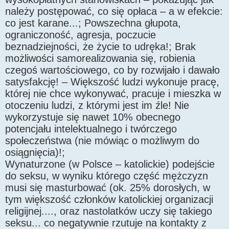
należy postępować, co się opłaca – a w efekcie:
co jest karane...; Powszechna głupota,
ograniczoność, agresja, poczucie
beznadziejności, że życie to udręka!; Brak
możliwości samorealizowania się, robienia
czegoś wartościowego, co by rozwijało i dawało
satysfakcję! – Większość ludzi wykonuje pracę,
której nie chce wykonywać, pracuje i mieszka w
otoczeniu ludzi, z którymi jest im źle! Nie
wykorzystuje się nawet 10% obecnego
potencjału intelektualnego i twórczego
społeczeństwa (nie mówiąc o możliwym do
osiągnięcia)!;
Wynaturzone (w Polsce – katolickie) podejście
do seksu, w wyniku którego część mężczyzn
musi się masturbować (ok. 25% dorosłych, w
tym większość członków katolickiej organizacji
religijnej...., oraz nastolatków uczy się takiego
seksu... co negatywnie rzutuje na kontakty z