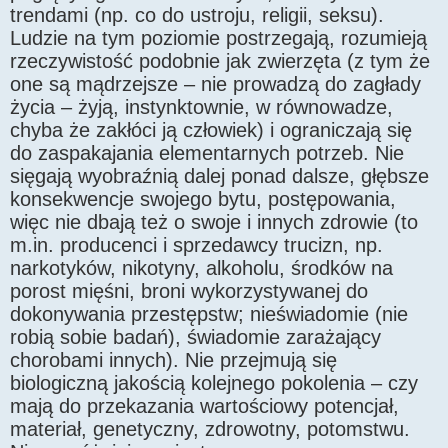
trendami (np. co do ustroju, religii, seksu).
Ludzie na tym poziomie postrzegają, rozumieją
rzeczywistość podobnie jak zwierzęta (z tym że
one są mądrzejsze – nie prowadzą do zagłady
życia – żyją, instynktownie, w równowadze,
chyba że zakłóci ją człowiek) i ograniczają się
do zaspakajania elementarnych potrzeb. Nie
sięgają wyobraźnią dalej ponad dalsze, głębsze
konsekwencje swojego bytu, postępowania,
więc nie dbają też o swoje i innych zdrowie (to
m.in. producenci i sprzedawcy trucizn, np.
narkotyków, nikotyny, alkoholu, środków na
porost mięśni, broni wykorzystywanej do
dokonywania przestępstw; nieświadomie (nie
robią sobie badań), świadomie zarażający
chorobami innych). Nie przejmują się
biologiczną jakością kolejnego pokolenia – czy
mają do przekazania wartościowy potencjał,
materiał, genetyczny, zdrowotny, potomstwu.