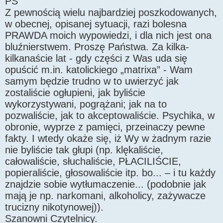
PS
Z pewnością wielu najbardziej poszkodowanych,
w obecnej, opisanej sytuacji, razi bolesna
PRAWDA moich wypowiedzi, i dla nich jest ona
bluźnierstwem. Proszę Państwa. Za kilka-
kilkanaście lat - gdy części z Was uda się
opuścić m.in. katolickiego „matrixa” - Wam
samym będzie trudno w to uwierzyć jak
zostaliście ogłupieni, jak byliście
wykorzystywani, pogrążani; jak na to
pozwaliście, jak to akceptowaliście. Psychika, w
obronie, wyprze z pamięci, przeinaczy pewne
fakty. I wtedy okaże się, iż Wy w żadnym razie
nie byliście tak głupi (np. klękaliście,
całowaliście, słuchaliście, PŁACILIŚCIE,
popieraliście, głosowaliście itp. bo... – i tu każdy
znajdzie sobie wytłumaczenie... (podobnie jak
mają je np. narkomani, alkoholicy, zażywacze
trucizny nikotynowej)).
Szanowni Czytelnicy.