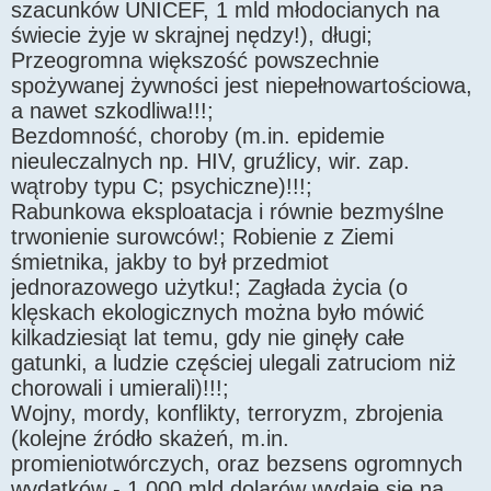
szacunków UNICEF, 1 mld młodocianych na
świecie żyje w skrajnej nędzy!), długi;
Przeogromna większość powszechnie
spożywanej żywności jest niepełnowartościowa,
a nawet szkodliwa!!!;
Bezdomność, choroby (m.in. epidemie
nieuleczalnych np. HIV, gruźlicy, wir. zap.
wątroby typu C; psychiczne)!!!;
Rabunkowa eksploatacja i równie bezmyślne
trwonienie surowców!; Robienie z Ziemi
śmietnika, jakby to był przedmiot
jednorazowego użytku!; Zagłada życia (o
klęskach ekologicznych można było mówić
kilkadziesiąt lat temu, gdy nie ginęły całe
gatunki, a ludzie częściej ulegali zatruciom niż
chorowali i umierali)!!!;
Wojny, mordy, konflikty, terroryzm, zbrojenia
(kolejne źródło skażeń, m.in.
promieniotwórczych, oraz bezsens ogromnych
wydatków - 1 000 mld dolarów wydaje się na