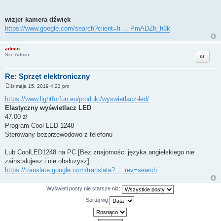
wizjer kamera dźwięk
https://www.google.com/search?client=fi ... PmADZh_h6k
admin
Cytuj
Site Admin
Re: Sprzęt elektroniczny
śr maja 15, 2019 4:23 pm
P
o
https://www.lightforfun.eu/produkt/wyswietlacz-led/
s
Elastyczny wyświetlacz LED
t
47.00 zł
Program Cool LED 1248
Sterowany bezprzewodowo z telefonu
Lub CoolLED1248 na PC [Bez znajomości języka angielskiego nie
zainstalujesz i nie obsłużysz]
https://translate.google.com/translate? ... rev=search
Wyświetl posty nie starsze niż:
Sortuj wg