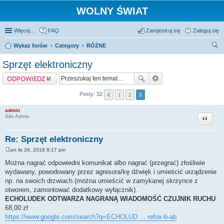
WOLNY ŚWIAT
Więcej…
FAQ
Zarejestruj się
Zaloguj się
Wykaz forów
Category
RÓŻNE
zu
Sprzęt elektroniczny
kaj
ODPOWIEDZ
Posty: 32
1
2
3
admin
Cytuj
Site Admin
Re: Sprzęt elektroniczny
pn lis 26, 2018 8:17 pm
P
o
Można nagrać odpowiedni komunikat albo nagrać (przegrać) złośliwie
s
wydawany, powodowany przez agresora/kę dźwięk i umieścić urządzenie
t
np. na swoich drzwiach (można umieścić w zamykanej skrzynce z
otworem, zamontować dodatkowy wyłącznik).
ECHOLUDEK ODTWARZA NAGRANĄ WIADOMOŚĆ CZUJNIK RUCHU
68,00 zł
https://www.google.com/search?q=ECHOLUD ... refox-b-ab