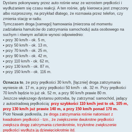
Dystans pokonywany przez auto rośnie wraz ze wzrostem prędkości i
wydłużaniem się czasu reakcji. A ten rośnie, gdy kierowca jest zmęczony
albo rozproszony, na przykład dlatego, że rozmawia przez telefon, czy
zmienia stację w radiu.
Tymczasem droga [samego] hamowania (mierzona od momentu
zadziałania hamulców do zatrzymania samochodu) auta osobowego na
suchym i równym asfalcie wynosi odpowiednio:
• przy 30 km/h - ok. 5 m,
• przy 50 km/h - ok. 13 m,
• przy 70 km/h - ok. 25 m,
• przy 90 km/h - ok. 42 m,
• przy 110 km/h - ok. 62 m,
• przy 130 km/h - ok. 87 m,
• przy 150 km/h - ok. 116 m.
Oznacza to
, że przy prędkości 30 km/h, [łącznie] droga zatrzymania
wyniesie ok. 17 m, a przy prędkości 50 km/h - ok. 32 m. Przy prędkości
70 km/h będzie to już ok. 52 m, a przy 90 km/h prawie 80 m.
Jeszcze większego dystansu potrzeba, by zatrzymać samochód, jadący
z autostradową prędkością:
przy szybkości 110 km/h jest to ok. 105 m,
przy 130 km/h już prawie 140 m, a przy 150 km/h ponad 170 m.
Piotr Nowak podkreśla, że
droga zatrzymania rośnie natomiast z
kwadratem prędkości - tzn., że zwiększenie dwukrotne prędkości
zwiększa drogę zatrzymania czterokrotnie, trzykrotne zwiększenie
prędkości wydłuża ją dziewięciokrotnie itd.