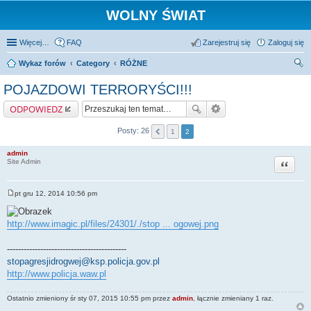
WOLNY ŚWIAT
Więcej…
FAQ
Zarejestruj się
Zaloguj się
Wykaz forów
Category
RÓŻNE
zu
POJAZDOWI TERRORYŚCI!!!
kaj
ODPOWIEDZ
Posty: 26
1
2
admin
Cytuj
Site Admin
pt gru 12, 2014 10:56 pm
P
o
s
http://www.imagic.pl/files/24301/./stop ... ogowej.png
t
-------------------------------------------
stopagresjidrogwej@ksp.policja.gov.pl
http://www.policja.waw.pl
Ostatnio zmieniony śr sty 07, 2015 10:55 pm przez
admin
, łącznie zmieniany 1 raz.