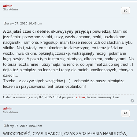
admin
Cytuj
Site Admin
śr sty 07, 2015 10:43 pm
P
o
A za jakiś czas ci debile, skurwysyny przyjdą i powiedzą:
Mam od
s
jeżdżenia: przewiane zatoki, uszy, węzły chłonne, nerki, uszkodzone
t
nadgarstki, ramiona, kręgosłup, mam także niedosłuch od słuchania ryku
silnika. No i, wtedy, co stuknąłem tą dziewczynę, co teraz jeździ na
wózku inwalidzkim, pękniętą czaszkę, wstrząśnięty mózg i połamane
kręgi szyjne. A poza tym trułem się nikotyną, alkoholem, narkotykami. No
to teraz leczta mnie i utrzymujta na rencie, co bym miał za co się truć!.. I
dajta też pieniądze na leczenie i renty dla moich upośledzonych, chorych
dzieci!...
Trzeba - z oczywistych względów (…) - zabronić za nasze pieniądze
leczenia i przyznawania rent takim osobnikom!
Ostatnio zmieniony śr sty 07, 2015 10:54 pm przez
admin
, łącznie zmieniany 1 raz.
admin
Cytuj
Site Admin
śr sty 07, 2015 10:43 pm
P
o
WIDOCZNOŚĆ, CZAS REAKCJI, CZAS ZADZIAŁANIA HAMULCÓW,
s