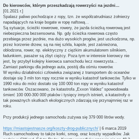
P
o
Do kierowców, którym przeszkadzają rowerzyści na jezdni…
s
[01.2021 r.]
t
Spalasz paliwo pochodzące z ropy, tzn. że współzatrudniasz żołnierzy
napadających na kraje bogate w ropę naftową…
Są sytuacje, ścieżki rowerowe, rowery, że jazda ścieżką rowerową jest
niebezpieczna bezsensowna. Np. gdy ścieżka rowerowa często
przebiega przez jezdnie, ma dużo wysokich progów, jest uszkodzona, np.
przez korzenie drzew, są na niej szkła, kapsle, jest zaśnieżona,
oblodzona, rower, np. elektryczny z ciężkim akumulatorem silnikiem,
ładunkiem, pasażer są zbyt ciężcy. Poza tym w interesie kierowcy nie
jest, by przybył kolejny kierowca samochodu lecz rowerzysta…
Zamiast parkingu dla jednego auta, postój dla ośmiu rowerów.
W wyniku działalności człowieka związanej z transportem do oceanów
dostaje się 3 mln ton ropy rocznie w wyniku katastrof tankowców. Tylko w
1990 roku do mórz dostało się 100 000 ton ropy w wyniku katastrof
tankowców. Oszacowano, że katastrofa „Exxon Valdez” spowodowała
śmierć 100 000-300 000 ptaków i tysięcy innych istnień, a katastrofy o
tak poważnych skutkach ekologicznych zdarzają się przynajmniej raz w
roku.
Przy produkcji jednego samochodu zużywa się 379 000 litrów wody.
https://miastojestnasze.org/koszty-drog-publicznych/
| 6 marca 2019
Ruch samochodowy to także korki, smog, oraz koszty wypadków. Jak