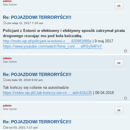
admin
Cytuj
Site Admin
Re: POJAZDOWI TERRORYŚCI!!!
czw maja 11, 2017 7:16 am
P
o
Policjant z Estonii w efektowny i efektywny sposób zatrzymał pirata
s
drogowego rzucając mu pod koła kolczatkę.
t
http://moto.wp.pl/policjant-w-estonii-z ... 420981889a
| 9 maj 2017
https://www.youtube.com/watch?time_cont ... afH1yN4FsY
admin
Cytuj
Site Admin
Re: POJAZDOWI TERRORYŚCI!!!
ndz kwie 08, 2018 9:02 pm
P
o
Tak kończy się cofanie na autostradzie
s
https://video.wp.pl/i,tak-konczy-sie-co ... aid=61b135
| 08.04.2018
t
admin
Cytuj
Site Admin
Re: POJAZDOWI TERRORYŚCI!!!
śr lut 03, 2021 7:17 pm