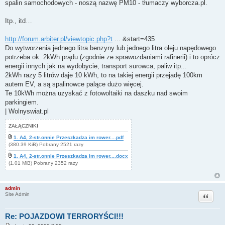
spalin samochodowych - noszą nazwę PM10 - tłumaczy wyborcza.pl.
Itp., itd…
http://forum.arbiter.pl/viewtopic.php?t
... &start=435
Do wytworzenia jednego litra benzyny lub jednego litra oleju napędowego
potrzeba ok. 2kWh prądu (zgodnie ze sprawozdaniami rafinerii) i to oprócz
energii innych jak na wydobycie, transport surowca, paliw itp...
2kWh razy 5 litrów daje 10 kWh, to na takiej energii przejadę 100km
autem EV, a są spalinowce palące dużo więcej.
Te 10kWh można uzyskać z fotowoltaiki na daszku nad swoim
parkingiem.
| Wolnyswiat.pl
ZAŁĄCZNIKI
1. A4, 2-str.onnie Przeszkadza im rower....pdf
(380.39 KiB) Pobrany 2521 razy
1. A4, 2-str.onnie Przeszkadza im rower....docx
(1.01 MiB) Pobrany 2352 razy
admin
Cytuj
Site Admin
Re: POJAZDOWI TERRORYŚCI!!!