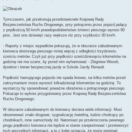
Tymczasem, jak przekonują przedstawiciele Krajowej Rady
Bezpieczeństwa Ruchu Drogowego, przy potrąceniu przez pojazd jadący
z prędkością 50 km/h prawdopodobieństwo śmierci pieszego wynosi 90
proc. Jest ono dziewięć razy większe niż przy szybkości 30 km/h.
- Raporty z miejsc wypadków pokazują, że w obszarze zabudowanym
kierowca dostrzega pieszego mniej więcej z odległości trzydziestu
sześciu metrów. Czyli już przy prędkości sześćdziesięciu kilometrów na
godzinę nie ma szans, by przed nim wyhamować - Zbigniew Weseli,
dyrektor i trener bezpiecznej jazdy w Szkole Jazdy Renault.
Prędkość hamującego pojazdu nie spada liniowo, na kilka metrów przed
zatrzymaniem może wynosić kilkadziesiąt kilometrów na godzinę. To
wystarczy by spowodować poważne obrażenia u potrąconego pieszego.
Pokazuje to wykres przygotowany przez Krajową Radę Bezpieczeństwa
Ruchu Drogowego:
W obszarze zabudowanym do kierowcy dociera wiele informacji. Musi
obserwować znaki drogowe, sygnalizację świetlną, ludzie chodzący po
chodnikach, inne samochody itd. Natomiast po przekroczeniu pewnego
progu prędkości kierowca nie będzie w stanie zarejestrować i przetworzyć
tych wszystkich informacji, a to z kolei oznacza, że może pominąć