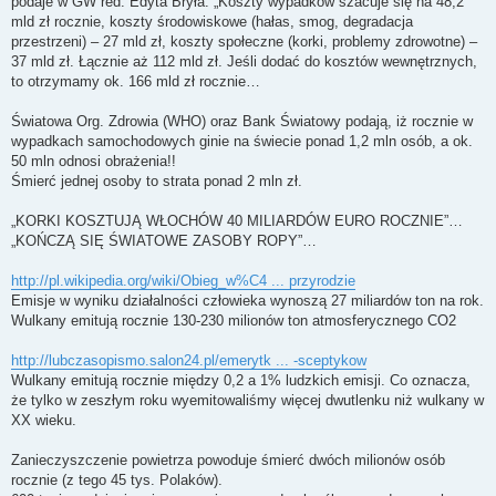
podaje w GW red. Edyta Bryła: „Koszty wypadków szacuje się na 48,2
mld zł rocznie, koszty środowiskowe (hałas, smog, degradacja
przestrzeni) – 27 mld zł, koszty społeczne (korki, problemy zdrowotne) –
37 mld zł. Łącznie aż 112 mld zł. Jeśli dodać do kosztów wewnętrznych,
to otrzymamy ok. 166 mld zł rocznie…
Światowa Org. Zdrowia (WHO) oraz Bank Światowy podają, iż rocznie w
wypadkach samochodowych ginie na świecie ponad 1,2 mln osób, a ok.
50 mln odnosi obrażenia!!
Śmierć jednej osoby to strata ponad 2 mln zł.
„KORKI KOSZTUJĄ WŁOCHÓW 40 MILIARDÓW EURO ROCZNIE”…
„KOŃCZĄ SIĘ ŚWIATOWE ZASOBY ROPY”…
http://pl.wikipedia.org/wiki/Obieg_w%C4 ... przyrodzie
Emisje w wyniku działalności człowieka wynoszą 27 miliardów ton na rok.
Wulkany emitują rocznie 130-230 milionów ton atmosferycznego CO2
http://lubczasopismo.salon24.pl/emerytk ... -sceptykow
Wulkany emitują rocznie między 0,2 a 1% ludzkich emisji. Co oznacza,
że tylko w zeszłym roku wyemitowaliśmy więcej dwutlenku niż wulkany w
XX wieku.
Zanieczyszczenie powietrza powoduje śmierć dwóch milionów osób
rocznie (z tego 45 tys. Polaków).