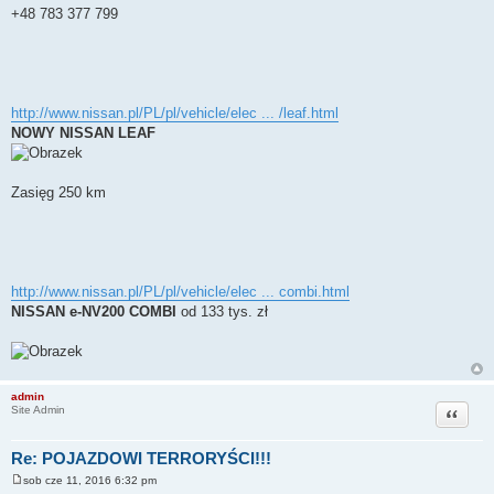
+48 783 377 799
http://www.nissan.pl/PL/pl/vehicle/elec ... /leaf.html
NOWY NISSAN LEAF
Zasięg 250 km
http://www.nissan.pl/PL/pl/vehicle/elec ... combi.html
NISSAN e-NV200 COMBI
od 133 tys. zł
admin
Cytuj
Site Admin
Re: POJAZDOWI TERRORYŚCI!!!
sob cze 11, 2016 6:32 pm
P