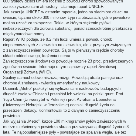
600 tysięcy dzieci umiera rocznie z powodu chorób spowodowanych
zanieczyszczeniami atmosfery - alarmuje raport UNICEF.
Jak szacuje UNICEF w ostatnim raporcie, jedno na siedmioro dzieci na
świecie, łącznie około 300 milionów, żyje na obszarach, gdzie powietrze
można uznać za toksyczne. Takie, w którym stężenie pyłów i
niebezpiecznych dla zdrowia substancji ponad sześciokrotnie przekracza
międzynarodowe normy.
Raport WHO podaje, że 8,2 mln ludzi umiera z powodu chorób
nieprzenoszonych z człowieka na człowieka, ale z przyczyn związanych
z zanieczyszczeniem powietrza. Są to w pierwszym rzędzie choroby
układu oddechowego, krążenia i serca.
Zanieczyszczone środowisko powoduje rocznie 23 proc. przedwczesnych
zgonów na świecie. Informuje o tym najnowszy raport Światowej
Organizacji Zdrowia (WHO).
Spaliny samochodowe niszczą mózgi. Powodują utratę pamięci oraz
chorobę Alzheimera - twierdzą amerykańscy naukowcy.
Dziennik „Metro” posłużył się wyliczeniami naukowców badających
długość życia w Chinach i przeniósł ich wnioski na polski grunt. Prof.
Yuyu Chen (Uniwersytet w Pekinie) i prof. Avrahama Ebensteina
(Uniwersytet Hebrajski w Jerozolimie) oceniali długość życia na
przestrzeni dekady. Konfrontowali to z danymi o zanieczyszczeniu
powietrza.
Jak wyjaśnia „Metro”, każde 100 mikrogramów pyłów zawieszonych w
metrze sześciennym powietrza skraca przewidywaną długość życia o 3
lata. Te najpopularniejsze pyły - powstające ze spalania węgla, ale też