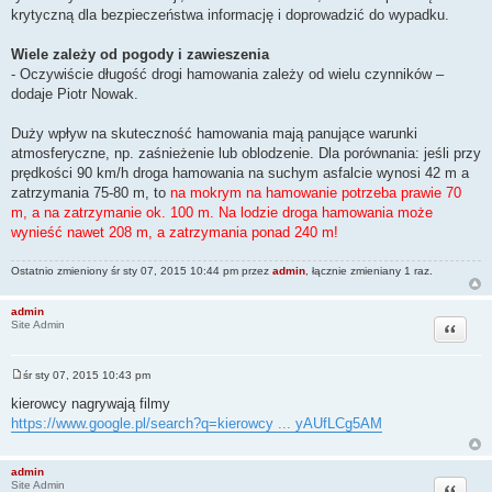
krytyczną dla bezpieczeństwa informację i doprowadzić do wypadku.
Wiele zależy od pogody i zawieszenia
- Oczywiście długość drogi hamowania zależy od wielu czynników –
dodaje Piotr Nowak.
Duży wpływ na skuteczność hamowania mają panujące warunki
atmosferyczne, np. zaśnieżenie lub oblodzenie. Dla porównania: jeśli przy
prędkości 90 km/h droga hamowania na suchym asfalcie wynosi 42 m a
zatrzymania 75-80 m, to
na mokrym na hamowanie potrzeba prawie 70
m, a na zatrzymanie ok. 100 m. Na lodzie droga hamowania może
wynieść nawet 208 m, a zatrzymania ponad 240 m!
Ostatnio zmieniony śr sty 07, 2015 10:44 pm przez
admin
, łącznie zmieniany 1 raz.
admin
Cytuj
Site Admin
śr sty 07, 2015 10:43 pm
P
o
kierowcy nagrywają filmy
s
https://www.google.pl/search?q=kierowcy ... yAUfLCg5AM
t
admin
Cytuj
Site Admin