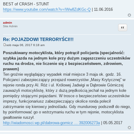
o
BEST of CRASH - STUNT
s
https://www.youtube.com/watch?v=IWw8ZdKGc-Q
| 11.06.2016
t
admin
Cytuj
Site Admin
Re: POJAZDOWI TERRORYŚCI!!!
sob maja 06, 2017 6:18 am
P
o
Poszukiwany motocyklista, który potrącił policjanta (specjalność:
s
szybka jazda na jednym kole przy dużym zagęszczeniu uczestników
t
ruchu na drodze, nie liczenie się z bezpieczeństwem, zdrowiem,
prawem)
Ten groźnie wyglądający wypadek miał miejsce 3 maja ok. godz. 16.
Policjanci zabezpieczający przejazd rowerzystów „Masy Krytycznej” w
rejonie ronda przy Al. Róż i ul. Królowej Jadwigi w Dąbrowie Górniczej
zauważyli motocyklistę, który z dużą prędkością jechał na jednym kole
pomiędzy stojącymi pojazdami. W trosce o bezpieczeństwo uczestników
imprezy, funkcjonariusz zabezpieczający okolice ronda polecił
zatrzymanie się kierowcy jednośladu. Gdy mundurowy podszedł do niego,
by poinformować go o wstrzymaniu ruchu w tym rejonie, motocyklista
gwałtownie ruszył.
http://wiadomosci.wp.pl/dabrowa-gornicz ... 392006273a
| 05.05.2017