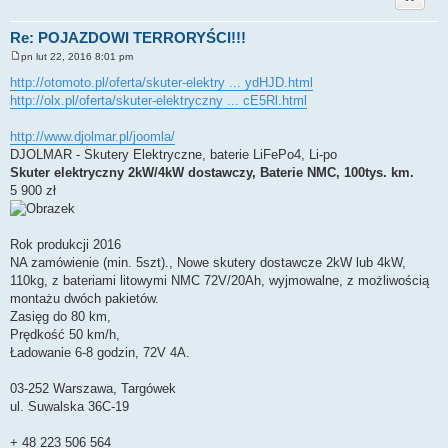
Re: POJAZDOWI TERRORYŚCI!!!
pn lut 22, 2016 8:01 pm
P
o
http://otomoto.pl/oferta/skuter-elektry ... ydHJD.html
s
http://olx.pl/oferta/skuter-elektryczny ... cE5Rl.html
t
http://www.djolmar.pl/joomla/
DJOLMAR - Skutery Elektryczne, baterie LiFePo4, Li-po
Skuter elektryczny 2kW/4kW dostawczy, Baterie NMC, 100tys. km.
5 900 zł
Rok produkcji 2016
NA zamówienie (min. 5szt)., Nowe skutery dostawcze 2kW lub 4kW,
110kg, z bateriami litowymi NMC 72V/20Ah, wyjmowalne, z możliwością
montażu dwóch pakietów.
Zasięg do 80 km,
Prędkość 50 km/h,
Ładowanie 6-8 godzin, 72V 4A.
03-252 Warszawa, Targówek
ul. Suwalska 36C-19
+ 48 223 506 564