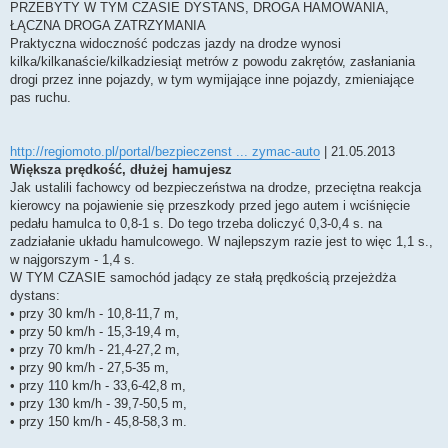
PRZEBYTY W TYM CZASIE DYSTANS, DROGA HAMOWANIA,
t
ŁĄCZNA DROGA ZATRZYMANIA
Praktyczna widoczność podczas jazdy na drodze wynosi
kilka/kilkanaście/kilkadziesiąt metrów z powodu zakrętów, zasłaniania
drogi przez inne pojazdy, w tym wymijające inne pojazdy, zmieniające
pas ruchu.
http://regiomoto.pl/portal/bezpieczenst ... zymac-auto
| 21.05.2013
Większa prędkość, dłużej hamujesz
Jak ustalili fachowcy od bezpieczeństwa na drodze, przeciętna reakcja
kierowcy na pojawienie się przeszkody przed jego autem i wciśnięcie
pedału hamulca to 0,8-1 s. Do tego trzeba doliczyć 0,3-0,4 s. na
zadziałanie układu hamulcowego. W najlepszym razie jest to więc 1,1 s.,
w najgorszym - 1,4 s.
W TYM CZASIE samochód jadący ze stałą prędkością przejeżdża
dystans:
• przy 30 km/h - 10,8-11,7 m,
• przy 50 km/h - 15,3-19,4 m,
• przy 70 km/h - 21,4-27,2 m,
• przy 90 km/h - 27,5-35 m,
• przy 110 km/h - 33,6-42,8 m,
• przy 130 km/h - 39,7-50,5 m,
• przy 150 km/h - 45,8-58,3 m.