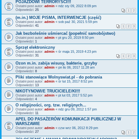
POJAZDOWI TERRORYŚCI!!!
Ostatni post autor:
admin
«
ndz sty 09, 2022 8:09 pm
Odpowiedzi:
25
1
2
(m.in.) MOJE PISMA, INTERWENCJE (część)
Ostatni post autor:
admin
«
sob paź 30, 2021 5:59 pm
Odpowiedzi:
41
1
2
3
Jak bezboleśnie uśmiercać (popełnić samobójstwo)
Ostatni post autor:
admin
«
pt gru 20, 2019 8:50 pm
Odpowiedzi:
1
Sprzęt elektroniczny
Ostatni post autor:
admin
«
śr maja 15, 2019 4:23 pm
Odpowiedzi:
31
1
2
3
Ozon m.in. zabija wisusy, bakterie, grzyby
Ostatni post autor:
admin
«
pn lis 06, 2017 11:28 am
Odpowiedzi:
8
Pliki stanowiące Wolnyswiat.pl - do pobrania
Ostatni post autor:
admin
«
śr lut 15, 2017 8:52 pm
Odpowiedzi:
13
NIKOTYNOWI/E TRUCICIELE/KI!!!
Ostatni post autor:
admin
«
pt lut 03, 2017 5:52 pm
Odpowiedzi:
4
O religijności, org. tzw. religijnych...
Ostatni post autor:
admin
«
ndz gru 09, 2012 1:57 pm
Odpowiedzi:
11
APEL DO PASAŻERÓW KOMUNIKACJI PUBLICZNEJ W
WARSZAWIE
Ostatni post autor:
admin
«
czw wrz 06, 2012 8:29 pm
Odpowiedzi:
27
1
2