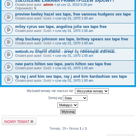
ZGŁOSZENIE ŁAMANIA PRAWA?/POZEW SĄDOWY?
Ostatni post autor:
admin
«
pt cze 11, 2010 5:20 pm
Odpowiedzi:
5
preview keeley hazel sex tape, free vanessa hudgens sex tape
Ostatni post autor:
Gość
«
czw sty 01, 1970 1:00 am
miley cyrus sex tape, angelina jolie sex tape free
Ostatni post autor:
Gość
«
czw sty 01, 1970 1:00 am
shay buckeey johnson sex tape, britney spears sex tape free
Ostatni post autor:
Gość
«
czw sty 01, 1970 1:00 am
wetosh.ru íĺňęŕíîĺ ďîëîňíî - áŕéęŕ čç ŕđěĺéńęîăî ďđîřëîăî.
Ostatni post autor:
Gość
«
czw sty 01, 1970 1:00 am
new paris hilton sex tape, paris hilton sex tape free
Ostatni post autor:
Gość
«
czw sty 01, 1970 1:00 am
tg ray j and kim sex tape, ray j and kim kardashian sex tape
Ostatni post autor:
Gość
«
czw sty 01, 1970 1:00 am
Wyświetl tematy nie starsze niż:
Sortuj wg
NOWY TEMAT
Tematy: 29 • Strona
1
z
1