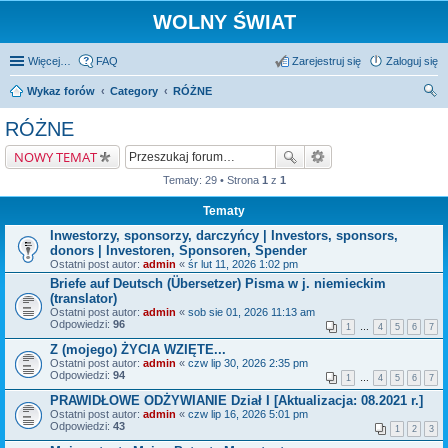
WOLNY ŚWIAT
Więcej…
FAQ
Zarejestruj się
Zaloguj się
Wykaz forów
Category
RÓŻNE
zu
RÓŻNE
kaj
NOWY TEMAT
Tematy: 29 • Strona
1
z
1
Tematy
Inwestorzy, sponsorzy, darczyńcy | Investors, sponsors,
donors | Investoren, Sponsoren, Spender
Ostatni post autor:
admin
«
śr lut 11, 2026 1:02 pm
Briefe auf Deutsch (Übersetzer) Pisma w j. niemieckim
(translator)
Ostatni post autor:
admin
«
sob sie 01, 2026 11:13 am
Odpowiedzi:
96
1
…
4
5
6
7
Z (mojego) ŻYCIA WZIĘTE...
Ostatni post autor:
admin
«
czw lip 30, 2026 2:35 pm
Odpowiedzi:
94
1
…
4
5
6
7
PRAWIDŁOWE ODŻYWIANIE Dział I [Aktualizacja: 08.2021 r.]
Ostatni post autor:
admin
«
czw lip 16, 2026 5:01 pm
Odpowiedzi:
43
1
2
3