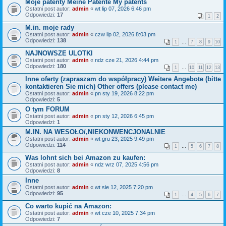
Moje patenty Meine Patente My patents
Ostatni post autor:
admin
«
wt lip 07, 2026 6:46 pm
Odpowiedzi:
17
1
2
M.in. moje rady
Ostatni post autor:
admin
«
czw lip 02, 2026 8:03 pm
Odpowiedzi:
138
1
…
7
8
9
10
NAJNOWSZE ULOTKI
Ostatni post autor:
admin
«
ndz cze 21, 2026 4:44 pm
Odpowiedzi:
180
1
…
10
11
12
13
Inne oferty (zapraszam do współpracy) Weitere Angebote (bitte
kontaktieren Sie mich) Other offers (please contact me)
Ostatni post autor:
admin
«
pn sty 19, 2026 8:22 pm
Odpowiedzi:
5
O tym FORUM
Ostatni post autor:
admin
«
pn sty 12, 2026 6:45 pm
Odpowiedzi:
1
M.IN. NA WESOŁO/,NIEKONWENCJONALNIE
Ostatni post autor:
admin
«
wt gru 23, 2025 9:49 pm
Odpowiedzi:
114
1
…
5
6
7
8
Was lohnt sich bei Amazon zu kaufen:
Ostatni post autor:
admin
«
ndz wrz 07, 2025 4:56 pm
Odpowiedzi:
8
Inne
Ostatni post autor:
admin
«
wt sie 12, 2025 7:20 pm
Odpowiedzi:
95
1
…
4
5
6
7
Co warto kupić na Amazon:
Ostatni post autor:
admin
«
wt cze 10, 2025 7:34 pm
Odpowiedzi:
7