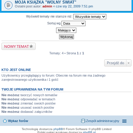
MOJA KSIĄŻKA "WOLNY ŚWIAT"
Ostatni post autor:
admin
«
czw sty 22, 2009 7:51 pm
Wyświetl tematy nie starsze niż:
Sortuj wg
NOWY TEMAT
Tematy: 4 • Strona
1
z
1
Przejdź do
KTO JEST ONLINE
Użytkownicy przeglądający to forum: Obecnie na forum nie ma żadnego
zarejestrowanego użytkownika i 1 gość
TWOJE UPRAWNIENIA NA TYM FORUM
Nie możesz
tworzyć nowych tematów
Nie możesz
odpowiadać w tematach
Nie możesz
zmieniać swoich postów
Nie możesz
usuwać swoich postów
Nie możesz
dodawać załączników
Wykaz forów
Zespół administracyjny
Technologię dostarcza
phpBB
® Forum Software © phpBB Limited
Polski pakiet językowy dostarcza
phpBB.pl