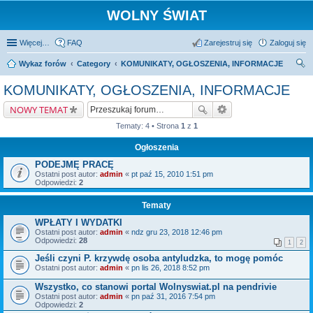
WOLNY ŚWIAT
Więcej…
FAQ
Zarejestruj się
Zaloguj się
Wykaz forów
Category
KOMUNIKATY, OGŁOSZENIA, INFORMACJE
zu
KOMUNIKATY, OGŁOSZENIA, INFORMACJE
kaj
NOWY TEMAT
Tematy: 4 • Strona
1
z
1
Ogłoszenia
PODEJMĘ PRACĘ
Ostatni post autor:
admin
«
pt paź 15, 2010 1:51 pm
Odpowiedzi:
2
Tematy
WPŁATY I WYDATKI
Ostatni post autor:
admin
«
ndz gru 23, 2018 12:46 pm
Odpowiedzi:
28
1
2
Jeśli czyni P. krzywdę osoba antyludzka, to mogę pomóc
Ostatni post autor:
admin
«
pn lis 26, 2018 8:52 pm
Wszystko, co stanowi portal Wolnyswiat.pl na pendrivie
Ostatni post autor:
admin
«
pn paź 31, 2016 7:54 pm
Odpowiedzi:
2