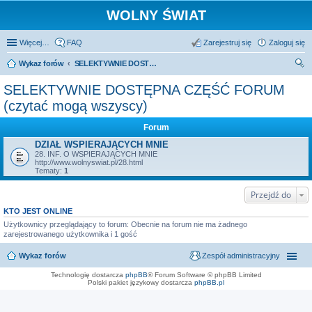
WOLNY ŚWIAT
Więcej…
FAQ
Zarejestruj się
Zaloguj się
Wykaz forów
SELEKTYWNIE DOSTĘPNA CZĘŚĆ FORUM (czytać mogą wszyscy)
zu
SELEKTYWNIE DOSTĘPNA CZĘŚĆ FORUM
kaj
(czytać mogą wszyscy)
Forum
DZIAŁ WSPIERAJĄCYCH MNIE
28. INF. O WSPIERAJĄCYCH MNIE
http://www.wolnyswiat.pl/28.html
Tematy:
1
Przejdź do
KTO JEST ONLINE
Użytkownicy przeglądający to forum: Obecnie na forum nie ma żadnego
zarejestrowanego użytkownika i 1 gość
Wykaz forów
Zespół administracyjny
Technologię dostarcza
phpBB
® Forum Software © phpBB Limited
Polski pakiet językowy dostarcza
phpBB.pl