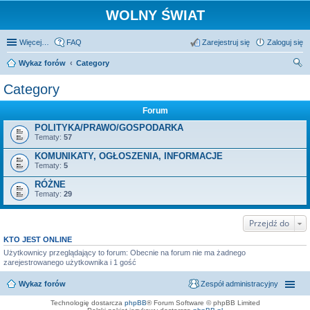
WOLNY ŚWIAT
Więcej…
FAQ
Zarejestruj się
Zaloguj się
Wykaz forów
Category
zu
Category
kaj
Forum
POLITYKA/PRAWO/GOSPODARKA
Tematy:
57
KOMUNIKATY, OGŁOSZENIA, INFORMACJE
Tematy:
5
RÓŻNE
Tematy:
29
Przejdź do
KTO JEST ONLINE
Użytkownicy przeglądający to forum: Obecnie na forum nie ma żadnego
zarejestrowanego użytkownika i 1 gość
Wykaz forów
Zespół administracyjny
Technologię dostarcza
phpBB
® Forum Software © phpBB Limited