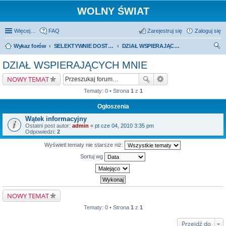
WOLNY ŚWIAT
Więcej…
FAQ
Zarejestruj się
Zaloguj się
Wykaz forów
SELEKTYWNIE DOSTĘPNA CZĘŚĆ FORUM (czytać mogą wszyscy)
DZIAŁ WSPIERAJĄCYCH MNIE
zu
DZIAŁ WSPIERAJĄCYCH MNIE
kaj
NOWY TEMAT
Tematy: 0 • Strona
1
z
1
Ogłoszenia
Wątek informacyjny
Ostatni post autor:
admin
«
pt cze 04, 2010 3:35 pm
Odpowiedzi:
2
Wyświetl tematy nie starsze niż:
Sortuj wg
NOWY TEMAT
Tematy: 0 • Strona
1
z
1
Przejdź do