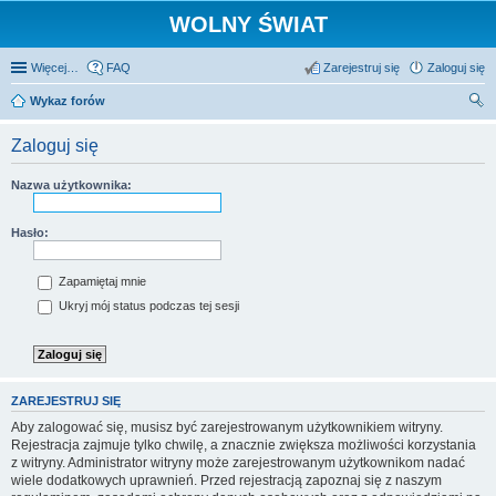
WOLNY ŚWIAT
Więcej…
FAQ
Zarejestruj się
Zaloguj się
Wykaz forów
zu
Zaloguj się
kaj
Nazwa użytkownika:
Hasło:
Zapamiętaj mnie
Ukryj mój status podczas tej sesji
ZAREJESTRUJ SIĘ
Aby zalogować się, musisz być zarejestrowanym użytkownikiem witryny.
Rejestracja zajmuje tylko chwilę, a znacznie zwiększa możliwości korzystania
z witryny. Administrator witryny może zarejestrowanym użytkownikom nadać
wiele dodatkowych uprawnień. Przed rejestracją zapoznaj się z naszym