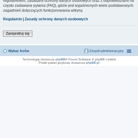
regulaminem, zasadami ochrony danych osobowych oraz z odpowiedziami na
często zadawane pytania (FAQ), gdzie jest wyjaśnionych wiele podstawowych
zagadnień dotyczących funkcjonowania witryny.
Regulamin
|
Zasady ochrony danych osobowych
Zarejestruj się
Wykaz forów
Zespół administracyjny
Technologię dostarcza
phpBB
® Forum Software © phpBB Limited
Polski pakiet językowy dostarcza
phpBB.pl