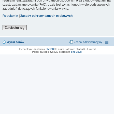
regulaminem, zasadami ochrony danych osobowych oraz z odpowiedziami na
często zadawane pytania (FAQ), gdzie jest wyjaśnionych wiele podstawowych
zagadnień dotyczących funkcjonowania witryny.
Regulamin
|
Zasady ochrony danych osobowych
Zarejestruj się
Wykaz forów
Zespół administracyjny
Technologię dostarcza
phpBB
® Forum Software © phpBB Limited
Polski pakiet językowy dostarcza
phpBB.pl