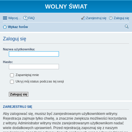
WOLNY ŚWIAT
Więcej…
FAQ
Zarejestruj się
Zaloguj się
Wykaz forów
zu
Zaloguj się
kaj
Nazwa użytkownika:
Hasło:
Zapamiętaj mnie
Ukryj mój status podczas tej sesji
ZAREJESTRUJ SIĘ
Aby zalogować się, musisz być zarejestrowanym użytkownikiem witryny.
Rejestracja zajmuje tylko chwilę, a znacznie zwiększa możliwości korzystania
z witryny. Administrator witryny może zarejestrowanym użytkownikom nadać
wiele dodatkowych uprawnień. Przed rejestracją zapoznaj się z naszym