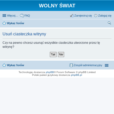
WOLNY ŚWIAT
Więcej…
FAQ
Zarejestruj się
Zaloguj się
Wykaz forów
zu
Usuń ciasteczka witryny
kaj
Czy na pewno chcesz usunąć wszystkie ciasteczka utworzone przez tę
witrynę?
Wykaz forów
Zespół administracyjny
Technologię dostarcza
phpBB
® Forum Software © phpBB Limited
Polski pakiet językowy dostarcza
phpBB.pl