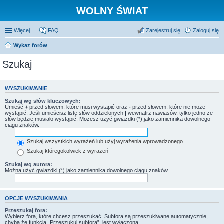
WOLNY ŚWIAT
Więcej…
FAQ
Zarejestruj się
Zaloguj się
Wykaz forów
Szukaj
WYSZUKIWANIE
Szukaj wg słów kluczowych:
Umieść
+
przed słowem, które musi wystąpić oraz
-
przed słowem, które nie może
wystąpić. Jeśli umieścisz listę słów oddzielonych
|
wewnątrz nawiasów, tylko jedno ze
słów będzie musiało wystąpić. Możesz użyć gwiazdki (*) jako zamiennika dowolnego
ciągu znaków.
Szukaj wszystkich wyrażeń lub użyj wyrażenia wprowadzonego
Szukaj któregokolwiek z wyrażeń
Szukaj wg autora:
Można użyć gwiazdki (*) jako zamiennika dowolnego ciągu znaków.
OPCJE WYSZUKIWANIA
Przeszukaj fora:
Wybierz fora, które chcesz przeszukać. Subfora są przeszukiwane automatycznie,
chyba że funkcja „Przeszukuj subfora”, jest wyłączona.