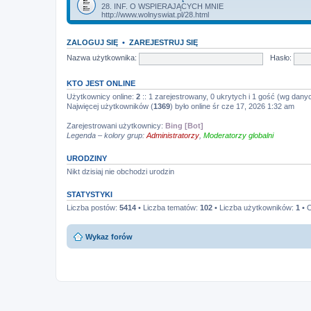
28. INF. O WSPIERAJĄCYCH MNIE
http://www.wolnyswiat.pl/28.html
ZALOGUJ SIĘ
•
ZAREJESTRUJ SIĘ
Nazwa użytkownika:
Hasło:
KTO JEST ONLINE
Użytkownicy online:
2
:: 1 zarejestrowany, 0 ukrytych i 1 gość (wg danyc
Najwięcej użytkowników (
1369
) było online śr cze 17, 2026 1:32 am
Zarejestrowani użytkownicy:
Bing [Bot]
Legenda – kolory grup:
Administratorzy
,
Moderatorzy globalni
URODZINY
Nikt dzisiaj nie obchodzi urodzin
STATYSTYKI
Liczba postów:
5414
• Liczba tematów:
102
• Liczba użytkowników:
1
• O
Wykaz forów