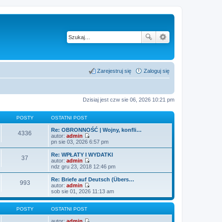
Zarejestruj się
Zaloguj się
Dzisiaj jest czw sie 06, 2026 10:21 pm
POSTY
OSTATNI POST
Re: OBRONNOŚĆ | Wojny, konfli…
4336
autor:
admin
W
pn sie 03, 2026 6:57 pm
y
ś
Re: WPŁATY I WYDATKI
37
w
autor:
admin
i
W
ndz gru 23, 2018 12:46 pm
e
y
t
ś
Re: Briefe auf Deutsch (Übers…
993
l
w
autor:
admin
n
i
W
sob sie 01, 2026 11:13 am
a
e
y
j
t
ś
n
l
w
POSTY
OSTATNI POST
o
n
i
w
a
e
autor:
admin