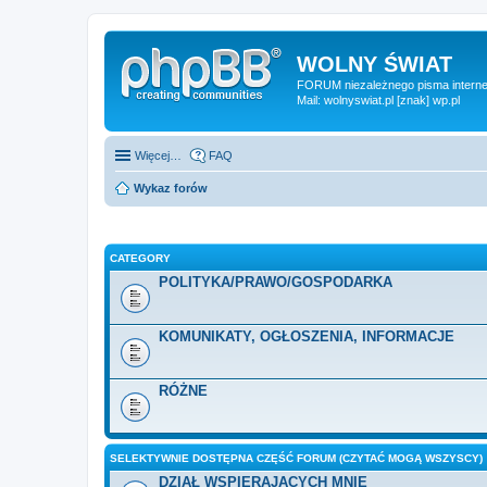
WOLNY ŚWIAT
FORUM niezależnego pisma internet
Mail: wolnyswiat.pl [znak] wp.pl
Więcej…
FAQ
Wykaz forów
CATEGORY
POLITYKA/PRAWO/GOSPODARKA
KOMUNIKATY, OGŁOSZENIA, INFORMACJE
RÓŻNE
SELEKTYWNIE DOSTĘPNA CZĘŚĆ FORUM (CZYTAĆ MOGĄ WSZYSCY)
DZIAŁ WSPIERAJĄCYCH MNIE