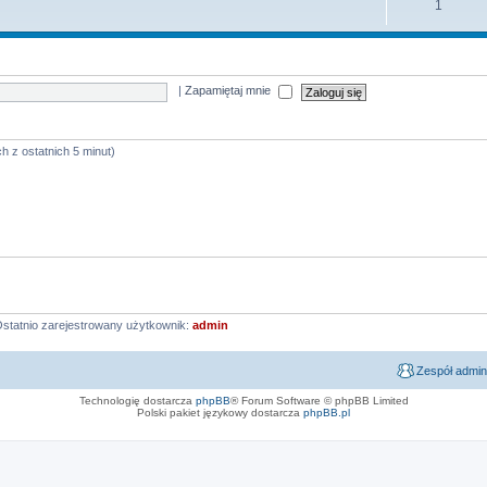
1
|
Zapamiętaj mnie
h z ostatnich 5 minut)
statnio zarejestrowany użytkownik:
admin
Zespół admin
Technologię dostarcza
phpBB
® Forum Software © phpBB Limited
Polski pakiet językowy dostarcza
phpBB.pl