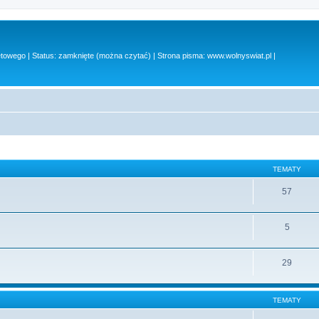
owego | Status: zamknięte (można czytać) | Strona pisma: www.wolnyswiat.pl |
TEMATY
57
5
29
TEMATY