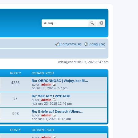
Zarejestruj się
Zaloguj się
Dzisiaj jest pt sie 07, 2026 5:47 am
POSTY
OSTATNI POST
Re: OBRONNOŚĆ | Wojny, konfli…
4336
autor:
admin
W
pn sie 03, 2026 6:57 pm
y
ś
Re: WPŁATY I WYDATKI
37
w
autor:
admin
i
W
ndz gru 23, 2018 12:46 pm
e
y
t
ś
Re: Briefe auf Deutsch (Übers…
993
l
w
autor:
admin
n
i
W
sob sie 01, 2026 11:13 am
a
e
y
j
t
ś
n
l
w
POSTY
OSTATNI POST
o
n
i
w
a
e
autor:
admin