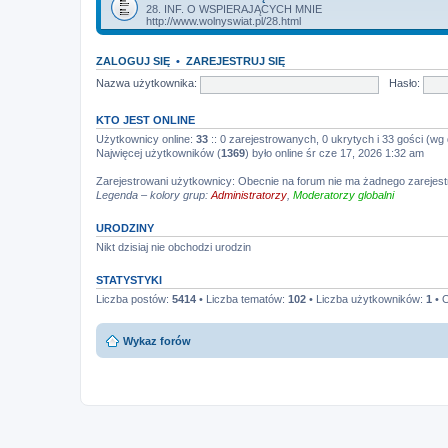
28. INF. O WSPIERAJĄCYCH MNIE
http://www.wolnyswiat.pl/28.html
ZALOGUJ SIĘ
•
ZAREJESTRUJ SIĘ
Nazwa użytkownika:
Hasło:
KTO JEST ONLINE
Użytkownicy online:
33
:: 0 zarejestrowanych, 0 ukrytych i 33 gości (wg
Najwięcej użytkowników (
1369
) było online śr cze 17, 2026 1:32 am
Zarejestrowani użytkownicy: Obecnie na forum nie ma żadnego zareje
Legenda – kolory grup:
Administratorzy
,
Moderatorzy globalni
URODZINY
Nikt dzisiaj nie obchodzi urodzin
STATYSTYKI
Liczba postów:
5414
• Liczba tematów:
102
• Liczba użytkowników:
1
• O
Wykaz forów