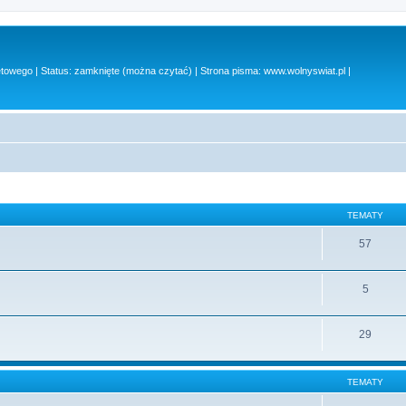
owego | Status: zamknięte (można czytać) | Strona pisma: www.wolnyswiat.pl |
TEMATY
57
5
29
TEMATY