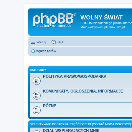
WOLNY ŚWIAT
FORUM niezależnego pisma internet
Mail: wolnyswiat.pl [znak] wp.pl
Więcej…
FAQ
Wykaz forów
CATEGORY
POLITYKA/PRAWO/GOSPODARKA
KOMUNIKATY, OGŁOSZENIA, INFORMACJE
RÓŻNE
SELEKTYWNIE DOSTĘPNA CZĘŚĆ FORUM (CZYTAĆ MOGĄ WSZYSCY)
DZIAŁ WSPIERAJĄCYCH MNIE