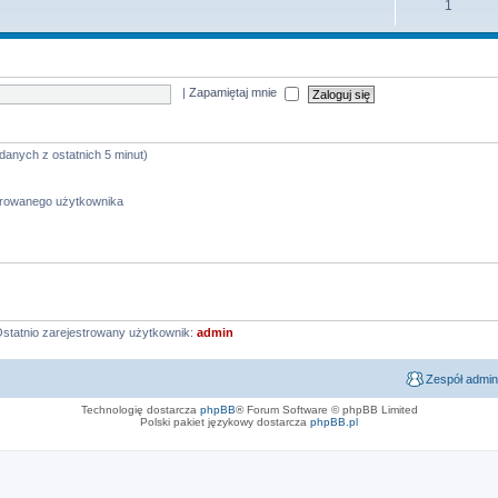
1
|
Zapamiętaj mnie
 danych z ostatnich 5 minut)
strowanego użytkownika
statnio zarejestrowany użytkownik:
admin
Zespół admin
Technologię dostarcza
phpBB
® Forum Software © phpBB Limited
Polski pakiet językowy dostarcza
phpBB.pl