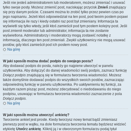
Jeśli nie jesteś administratorem lub moderatorem, możesz zmieniać i usuwać
tylko swoje posty. Możesz zmienić post, naciskając przycisk
Zmień
znajdujący
się przy danym poście. Czasami można to zrobić tylko przez pewien czas po
jego napisaniu. Jeżeli ktoś odpowiedział na ten post, pod twoim postem pojawi
się informacja ile razy i kiedy ostatni raz post był zmieniany. Informacja ta
wyświetli się tylko wtedy, jeśli ktoś zamieścił pod tym postem kolejny post. Jeśli
post zmienił moderator lub administrator, informacja ta nie zostanie
wyświetlona. Administratorzy i moderatorzy mogą zostawić notatkę z
informacją, dlaczego ten post zmieniali. Zwykli użytkownicy nie mogą usuwać
postów, gdy ktoś zamieścił pod ich postem nowy post.
Na górę
W jaki sposób można dodać podpis do swojego posta?
Aby dodawać podpis do posta, należy go najpierw utworzyć w panelu
użytkownika. Aby dołączyć do danej wiadomości swój podpis, zaznacz funkcję
Dołącz podpis
znajdującą się w formularzu tworzenia wiadomości. Możesz
także domyślnie dodawać podpis do wszystkich swoich postów, zaznaczając
odpowiednią funkcję w panelu użytkownika. Po uaktywnieniu tej funkcji, za
każdym razem pisząc post, możesz zdecydować o niedodawaniu do niego
podpisu, usuwając w formularzu tworzenia wiadomości zaznaczenie z pola
Dołącz podpis
.
Na górę
W jaki sposób można utworzyć ankietę?
Tworzenie ankiet jest proste. Kiedy tworzysz nowy temat bądź zmieniasz
pierwszy post w wątku, na dole formularza tworzenia tematu będziesz widzieć
etykietę
Utwórz ankietę
. Kliknij ją i w otworzonym formularzu podaj tytuł