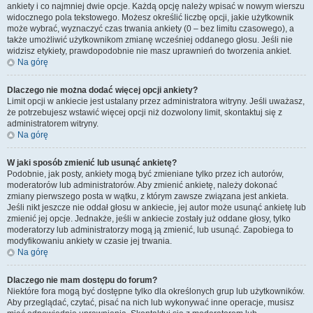
ankiety i co najmniej dwie opcje. Każdą opcję należy wpisać w nowym wierszu
widocznego pola tekstowego. Możesz określić liczbę opcji, jakie użytkownik
może wybrać, wyznaczyć czas trwania ankiety (0 – bez limitu czasowego), a
także umożliwić użytkownikom zmianę wcześniej oddanego głosu. Jeśli nie
widzisz etykiety, prawdopodobnie nie masz uprawnień do tworzenia ankiet.
Na górę
Dlaczego nie można dodać więcej opcji ankiety?
Limit opcji w ankiecie jest ustalany przez administratora witryny. Jeśli uważasz,
że potrzebujesz wstawić więcej opcji niż dozwolony limit, skontaktuj się z
administratorem witryny.
Na górę
W jaki sposób zmienić lub usunąć ankietę?
Podobnie, jak posty, ankiety mogą być zmieniane tylko przez ich autorów,
moderatorów lub administratorów. Aby zmienić ankietę, należy dokonać
zmiany pierwszego posta w wątku, z którym zawsze związana jest ankieta.
Jeśli nikt jeszcze nie oddał głosu w ankiecie, jej autor może usunąć ankietę lub
zmienić jej opcje. Jednakże, jeśli w ankiecie zostały już oddane głosy, tylko
moderatorzy lub administratorzy mogą ją zmienić, lub usunąć. Zapobiega to
modyfikowaniu ankiety w czasie jej trwania.
Na górę
Dlaczego nie mam dostępu do forum?
Niektóre fora mogą być dostępne tylko dla określonych grup lub użytkowników.
Aby przeglądać, czytać, pisać na nich lub wykonywać inne operacje, musisz