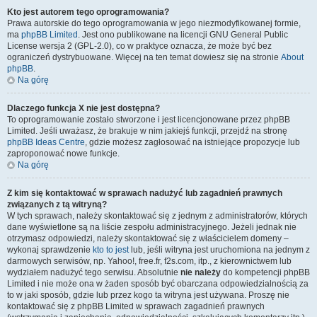
Kto jest autorem tego oprogramowania?
Prawa autorskie do tego oprogramowania w jego niezmodyfikowanej formie,
ma
phpBB Limited
. Jest ono publikowane na licencji GNU General Public
License wersja 2 (GPL-2.0), co w praktyce oznacza, że może być bez
ograniczeń dystrybuowane. Więcej na ten temat dowiesz się na stronie
About
phpBB
.
Na górę
Dlaczego funkcja X nie jest dostępna?
To oprogramowanie zostało stworzone i jest licencjonowane przez phpBB
Limited. Jeśli uważasz, że brakuje w nim jakiejś funkcji, przejdź na stronę
phpBB Ideas Centre
, gdzie możesz zagłosować na istniejące propozycje lub
zaproponować nowe funkcje.
Na górę
Z kim się kontaktować w sprawach nadużyć lub zagadnień prawnych
związanych z tą witryną?
W tych sprawach, należy skontaktować się z jednym z administratorów, których
dane wyświetlone są na liście zespołu administracyjnego. Jeżeli jednak nie
otrzymasz odpowiedzi, należy skontaktować się z właścicielem domeny –
wykonaj sprawdzenie
kto to jest
lub, jeśli witryna jest uruchomiona na jednym z
darmowych serwisów, np. Yahoo!, free.fr, f2s.com, itp., z kierownictwem lub
wydziałem nadużyć tego serwisu. Absolutnie
nie należy
do kompetencji phpBB
Limited i nie może ona w żaden sposób być obarczana odpowiedzialnością za
to w jaki sposób, gdzie lub przez kogo ta witryna jest używana. Proszę nie
kontaktować się z phpBB Limited w sprawach zagadnień prawnych