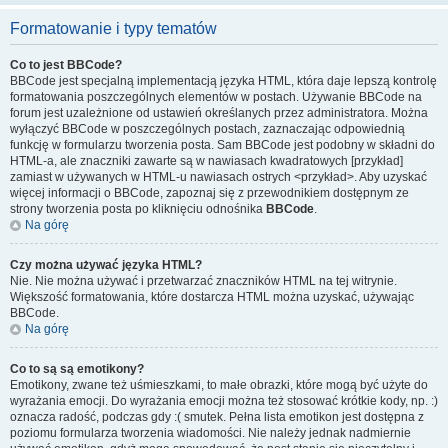
Formatowanie i typy tematów
Co to jest BBCode?
BBCode jest specjalną implementacją języka HTML, która daje lepszą kontrolę
formatowania poszczególnych elementów w postach. Używanie BBCode na
forum jest uzależnione od ustawień określanych przez administratora. Można
wyłączyć BBCode w poszczególnych postach, zaznaczając odpowiednią
funkcję w formularzu tworzenia posta. Sam BBCode jest podobny w składni do
HTML-a, ale znaczniki zawarte są w nawiasach kwadratowych [przykład]
zamiast w używanych w HTML-u nawiasach ostrych <przykład>. Aby uzyskać
więcej informacji o BBCode, zapoznaj się z przewodnikiem dostępnym ze
strony tworzenia posta po kliknięciu odnośnika
BBCode
.
Na górę
Czy można używać języka HTML?
Nie. Nie można używać i przetwarzać znaczników HTML na tej witrynie.
Większość formatowania, które dostarcza HTML można uzyskać, używając
BBCode.
Na górę
Co to są są emotikony?
Emotikony, zwane też uśmieszkami, to małe obrazki, które mogą być użyte do
wyrażania emocji. Do wyrażania emocji można też stosować krótkie kody, np. :)
oznacza radość, podczas gdy :( smutek. Pełna lista emotikon jest dostępna z
poziomu formularza tworzenia wiadomości. Nie należy jednak nadmiernie