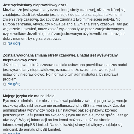
Jest wyświetlany nieprawidłowy czas!
Możliwe, że jest wyświetlany czas z innej strefy czasowej, niż ta, w której się
znajdujesz. Jeśli tak właśnie jest, przejdź do panelu zarządzania kontem i
zmień strefę czasową, tak aby była zgodna z twoim miejscem pobytu. Np.
Europa centralna, Afryka, czy Nowa Zelandia. Zmiana strefy czasowej, tak jak i
większości ustawień, może zostać wykonana tylko przez zarejestrowanych
użytkowników. Jeżeli nie jesteś zarejestrowanym użytkownikiem – teraz jest
dobry moment, by się zarejestrować.
Na górę
Została wykonana zmiana strefy czasowej, a nadal jest wyświetlany
nieprawidłowy czas!
Jeżeli na pewno strefa czasowa została ustawiona prawidłowo, a czas nadal
jest wyświetlany nieprawidłowo, oznacza to, że czas na serwerze jest
ustawiony nieprawidłowo. Poinformuj o tym administratora, by naprawił
problem.
Na górę
Mojego języka nie ma na liście!
Być może administrator nie zainstalował pakietu zawierającego twoją wersję
językową albo nikt jeszcze nie przetłumaczył phpBB3 na twój język. Zapytaj
administratora witryny czy może zainstalować pakiet językowy, którego
potrzebujesz. Jeśli pakiet dla twojego języka nie istnieje, może spróbujesz go
utworzyć. Więcej informacji na ten temat można znaleźć na stronie
internetowej phpBB Limited. Na dole każdej strony tej witryny znajduje się
odnośnik do portalu phpBB Limited.