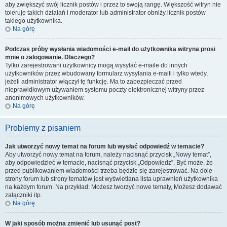
aby zwiększyć swój licznik postów i przez to swoją rangę. Większość witryn nie
toleruje takich działań i moderator lub administrator obniży licznik postów
takiego użytkownika.
Na górę
Podczas próby wysłania wiadomości e-mail do użytkownika witryna prosi
mnie o zalogowanie. Dlaczego?
Tylko zarejestrowani użytkownicy mogą wysyłać e-maile do innych
użytkowników przez wbudowany formularz wysyłania e-maili i tylko wtedy,
jeżeli administrator włączył tę funkcję. Ma to zabezpieczać przed
nieprawidłowym używaniem systemu poczty elektronicznej witryny przez
anonimowych użytkowników.
Na górę
Problemy z pisaniem
Jak utworzyć nowy temat na forum lub wysłać odpowiedź w temacie?
Aby utworzyć nowy temat na forum, należy nacisnąć przycisk „Nowy temat”,
aby odpowiedzieć w temacie, nacisnąć przycisk „Odpowiedz”. Być może, że
przed publikowaniem wiadomości trzeba będzie się zarejestrować. Na dole
strony forum lub strony tematów jest wyświetlana lista uprawnień użytkownika
na każdym forum. Na przykład: Możesz tworzyć nowe tematy, Możesz dodawać
załączniki itp.
Na górę
W jaki sposób można zmienić lub usunąć post?