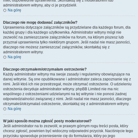
mieć odpowiednie uprawnienia. Skontaktuj się z moderatorem lub
administratorem witryny, aby ci je przydzielił.
Na górę
Dlaczego nie mogę dodawać załączników?
Uprawnienia dotyczące załączników są przydzielane dla każdego forum, dla
każdej grupy i dla każdego użytkownika. Administrator witryny mógł nie
zezwolić na zamieszczanie załączników na forum, na którym piszesz lub
przyznał uprawnienia tylko niektórym grupom. Jeśli nadal nie masz jasności,
dlaczego nie możesz zamieszczać załączników, skontaktuj się z
administratorem witryny.
Na górę
Dlaczego otrzymałem/otrzymałam ostrzeżenie?
Każdy administrator witryny ma swoje zasady i regulaminy obowiązujące na
danej witrynie. Są one opublikowane i administrator zaleca zapoznanie się z
nimi. Jeśli ktoś ich nie przestrzegał, może otrzymać ostrzeżenie. O udzieleniu
ostrzeżenia decyduje administrator witryny. phpBB Limited nie ma nic
wspólnego z ostrzeżeniami udzielanymi na tej witrynie i nie ponosi żadnej
odpowiedzialności związanej z nimi. Jeśli nadal nie masz jasności, dlaczego
otrzymałeś/otrzymałaś ostrzeżenie, skontaktuj się z administratorem witryny.
Na górę
W jaki sposób można zgłosić posty moderatorowi?
Jeśli administrator na to zezwolił, w prawym górnym rogu treści posta, który
chcesz zgłosić, powinien być widoczny odpowiedni przycisk. Naciśnięcie tego
przycisku spowoduje przeniesienie cię do formularza, który po jego