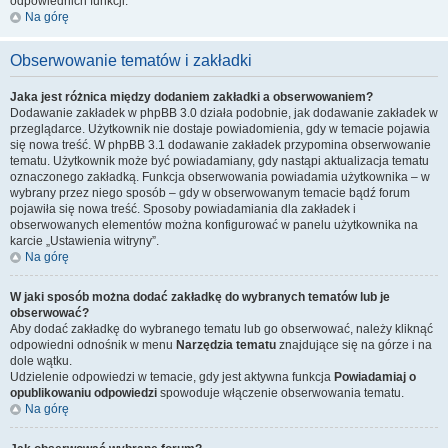
odpowiednich funkcji.
Na górę
Obserwowanie tematów i zakładki
Jaka jest różnica między dodaniem zakładki a obserwowaniem?
Dodawanie zakładek w phpBB 3.0 działa podobnie, jak dodawanie zakładek w
przeglądarce. Użytkownik nie dostaje powiadomienia, gdy w temacie pojawia
się nowa treść. W phpBB 3.1 dodawanie zakładek przypomina obserwowanie
tematu. Użytkownik może być powiadamiany, gdy nastąpi aktualizacja tematu
oznaczonego zakładką. Funkcja obserwowania powiadamia użytkownika – w
wybrany przez niego sposób – gdy w obserwowanym temacie bądź forum
pojawiła się nowa treść. Sposoby powiadamiania dla zakładek i
obserwowanych elementów można konfigurować w panelu użytkownika na
karcie „Ustawienia witryny”.
Na górę
W jaki sposób można dodać zakładkę do wybranych tematów lub je
obserwować?
Aby dodać zakładkę do wybranego tematu lub go obserwować, należy kliknąć
odpowiedni odnośnik w menu
Narzędzia tematu
znajdujące się na górze i na
dole wątku.
Udzielenie odpowiedzi w temacie, gdy jest aktywna funkcja
Powiadamiaj o
opublikowaniu odpowiedzi
spowoduje włączenie obserwowania tematu.
Na górę