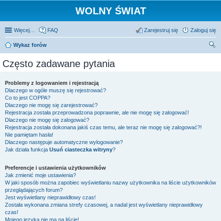
WOLNY ŚWIAT
Więcej…
FAQ
Zarejestruj się
Zaloguj się
Wykaz forów
zu
Często zadawane pytania
kaj
Problemy z logowaniem i rejestracją
Dlaczego w ogóle muszę się rejestrować?
Co to jest COPPA?
Dlaczego nie mogę się zarejestrować?
Rejestracja została przeprowadzona poprawnie, ale nie mogę się zalogować!
Dlaczego nie mogę się zalogować?
Rejestracja została dokonana jakiś czas temu, ale teraz nie mogę się zalogować?!
Nie pamiętam hasła!
Dlaczego następuje automatyczne wylogowanie?
Jak działa funkcja
Usuń ciasteczka witryny
?
Preferencje i ustawienia użytkowników
Jak zmienić moje ustawienia?
W jaki sposób można zapobiec wyświetlaniu nazwy użytkownika na liście użytkowników
przeglądających forum?
Jest wyświetlany nieprawidłowy czas!
Została wykonana zmiana strefy czasowej, a nadal jest wyświetlany nieprawidłowy
czas!
Mojego języka nie ma na liście!