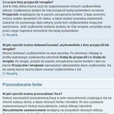
Co to jest lista przyjaciół i wrogów?
Jest to lista, którą można użyć do organizowania różnych użytkowników
witryny. Użytkownicy dodani do listy przyjaciół będą wyświetleni na karcie
Przyjaciele
znajdującej się w panelu zarządzania kontem. Z tego poziomu
można szybko sprawdzić ich status, a także wysłać prywatną wiadomość.
Zależnie od używanego stylu witryny, posty tych użytkowników mogą być
wyróżniane. Jeśli użytkownik zostanie dodany do listy wrogów, wszystkie posty
przez niego napisane domyślnie nie będą wyświetlane.
Na górę
W jaki sposób można dodawać/usuwać użytkowników z listy przyjaciół lub
wrogów?
Można dodawać użytkowników na dwa sposoby. Po pierwsze, klikając w
profilu wybranego użytkownika odnośnik
Dodaj do przyjaciół
lub
Dodaj do
wrogów
. Po drugie, przejść do panelu zarządzania swoim kontem i tam na
karcie
Przyjaciele i wrogowie
wprowadzić odpowiednie dane użytkownika. Na
tej samej karcie można także usuwać użytkowników z list.
Na górę
Przeszukiwanie forów
W jaki sposób można przeszukiwać fora?
Należy wprowadzić poszukiwaną frazę w pole wyszukiwania znajdujące się na
stronie wykazu forów, a także stronach forów i tematów. W celu uzyskania
zaawansowanych funkcji wyszukiwania, należy kliknąć odnośnik
Wyszukiwanie zaawansowane
dostępny na wszystkich stronach witryny.