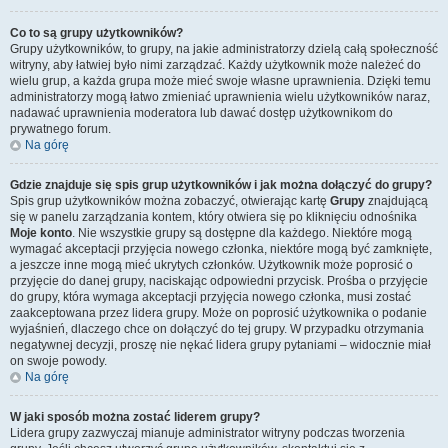
Co to są grupy użytkowników?
Grupy użytkowników, to grupy, na jakie administratorzy dzielą całą społeczność
witryny, aby łatwiej było nimi zarządzać. Każdy użytkownik może należeć do
wielu grup, a każda grupa może mieć swoje własne uprawnienia. Dzięki temu
administratorzy mogą łatwo zmieniać uprawnienia wielu użytkowników naraz,
nadawać uprawnienia moderatora lub dawać dostęp użytkownikom do
prywatnego forum.
Na górę
Gdzie znajduje się spis grup użytkowników i jak można dołączyć do grupy?
Spis grup użytkowników można zobaczyć, otwierając kartę
Grupy
znajdującą
się w panelu zarządzania kontem, który otwiera się po kliknięciu odnośnika
Moje konto
. Nie wszystkie grupy są dostępne dla każdego. Niektóre mogą
wymagać akceptacji przyjęcia nowego członka, niektóre mogą być zamknięte,
a jeszcze inne mogą mieć ukrytych członków. Użytkownik może poprosić o
przyjęcie do danej grupy, naciskając odpowiedni przycisk. Prośba o przyjęcie
do grupy, która wymaga akceptacji przyjęcia nowego członka, musi zostać
zaakceptowana przez lidera grupy. Może on poprosić użytkownika o podanie
wyjaśnień, dlaczego chce on dołączyć do tej grupy. W przypadku otrzymania
negatywnej decyzji, proszę nie nękać lidera grupy pytaniami – widocznie miał
on swoje powody.
Na górę
W jaki sposób można zostać liderem grupy?
Lidera grupy zazwyczaj mianuje administrator witryny podczas tworzenia