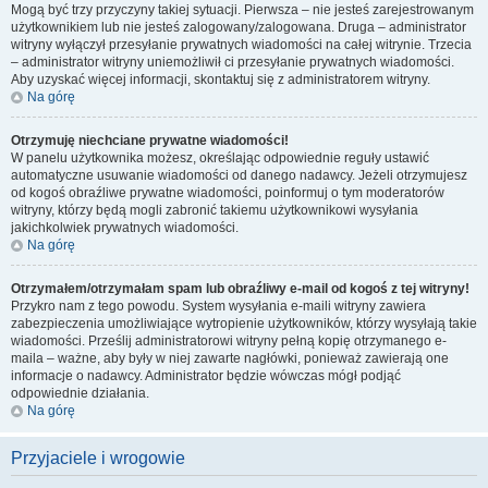
Mogą być trzy przyczyny takiej sytuacji. Pierwsza – nie jesteś zarejestrowanym
użytkownikiem lub nie jesteś zalogowany/zalogowana. Druga – administrator
witryny wyłączył przesyłanie prywatnych wiadomości na całej witrynie. Trzecia
– administrator witryny uniemożliwił ci przesyłanie prywatnych wiadomości.
Aby uzyskać więcej informacji, skontaktuj się z administratorem witryny.
Na górę
Otrzymuję niechciane prywatne wiadomości!
W panelu użytkownika możesz, określając odpowiednie reguły ustawić
automatyczne usuwanie wiadomości od danego nadawcy. Jeżeli otrzymujesz
od kogoś obraźliwe prywatne wiadomości, poinformuj o tym moderatorów
witryny, którzy będą mogli zabronić takiemu użytkownikowi wysyłania
jakichkolwiek prywatnych wiadomości.
Na górę
Otrzymałem/otrzymałam spam lub obraźliwy e-mail od kogoś z tej witryny!
Przykro nam z tego powodu. System wysyłania e-maili witryny zawiera
zabezpieczenia umożliwiające wytropienie użytkowników, którzy wysyłają takie
wiadomości. Prześlij administratorowi witryny pełną kopię otrzymanego e-
maila – ważne, aby były w niej zawarte nagłówki, ponieważ zawierają one
informacje o nadawcy. Administrator będzie wówczas mógł podjąć
odpowiednie działania.
Na górę
Przyjaciele i wrogowie