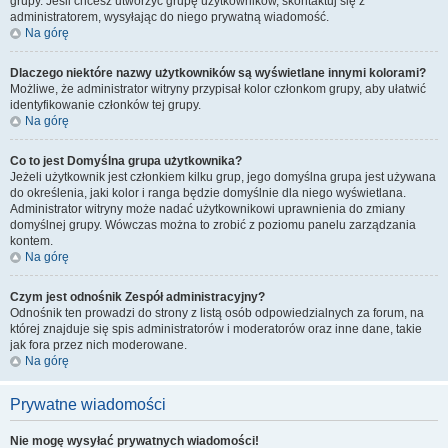
grupy. Jeśli chcesz utworzyć grupę użytkowników, skontaktuj się z
administratorem, wysyłając do niego prywatną wiadomość.
Na górę
Dlaczego niektóre nazwy użytkowników są wyświetlane innymi kolorami?
Możliwe, że administrator witryny przypisał kolor członkom grupy, aby ułatwić
identyfikowanie członków tej grupy.
Na górę
Co to jest
Domyślna grupa użytkownika
?
Jeżeli użytkownik jest członkiem kilku grup, jego domyślna grupa jest używana
do określenia, jaki kolor i ranga będzie domyślnie dla niego wyświetlana.
Administrator witryny może nadać użytkownikowi uprawnienia do zmiany
domyślnej grupy. Wówczas można to zrobić z poziomu panelu zarządzania
kontem.
Na górę
Czym jest odnośnik
Zespół administracyjny
?
Odnośnik ten prowadzi do strony z listą osób odpowiedzialnych za forum, na
której znajduje się spis administratorów i moderatorów oraz inne dane, takie
jak fora przez nich moderowane.
Na górę
Prywatne wiadomości
Nie mogę wysyłać prywatnych wiadomości!