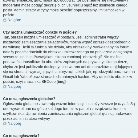
używać emotikon, gdyż mogą spowodować, że post stanie się nieczytelny i
moderator może podjąć decyzję o ich usunięciu bądź też usunięciu całego
posta. Administrator witryny może określić dopuszczalny limit emotikon w
poście.
Na górę
Czy można umieszczać obrazki w poście?
Tak, obrazki można umieszczać w postach. Jeśli administrator włączył
możliwość zamieszczania załączników, można wgrać obrazek bezpośrednio
na witrynę. Jeśli ta funkcja nie działa, aby obrazek był wyświetlany na forum,
należy podać odnośnik do obrazka umieszczonego na publicznie dostępnym
serwerze, np. http://www.jakas_strona.com/moj_obrazek.gif. Nie można
podawać odnośników do obrazków zapisanych na prywatnym komputerze,
chyba że jest publicznie dostępnym serwerem ani do obrazków znajdujących
się na stronach wymagających autoryzacji, takich jak, np. skrzynki pocztowe na
Gmail lub Yahoo! oraz stronach chronionych hasłem. Aby umieścić obrazek w
poście, użyj znacznika BBCode
[img]
.
Na górę
Co to są ogłoszenia globalne?
Ogłoszenia globalne zawierają ważne informacje i należy zawsze je czytać. Są
one wyświetlane na górze każdego forum i w panelu zarządzania kontem
użytkownika. Uprawnienia zamieszczania ogłoszeń globalnych są nadawane
przez administratora witryny.
Na górę
Co to są ogłoszenia?