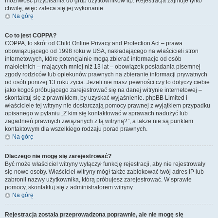
możliwość przypisania do grup użytkowników itp. Rejestracja zajmuje tylko
chwilę, więc zaleca się jej wykonanie.
Na górę
Co to jest COPPA?
COPPA, to skrót od Child Online Privacy and Protection Act – prawa
obowiązującego od 1998 roku w USA, nakładającego na właścicieli stron
internetowych, które potencjalnie mogą zbierać informacje od osób
małoletnich – mających mniej niż 13 lat – obowiązek posiadania pisemnej
zgody rodziców lub opiekunów prawnych na zbieranie informacji prywatnych
od osób poniżej 13 roku życia. Jeżeli nie masz pewności czy to dotyczy ciebie
jako kogoś próbującego zarejestrować się na danej witrynie internetowej –
skontaktuj się z prawnikiem, by uzyskać wyjaśnienie. phpBB Limited i
właściciele tej witryny nie dostarczają pomocy prawnej z wyjątkiem przypadku
opisanego w pytaniu „Z kim się kontaktować w sprawach nadużyć lub
zagadnień prawnych związanych z tą witryną?”, a także nie są punktem
kontaktowym dla wszelkiego rodzaju porad prawnych.
Na górę
Dlaczego nie mogę się zarejestrować?
Być może właściciel witryny wyłączył funkcję rejestracji, aby nie rejestrowały
się nowe osoby. Właściciel witryny mógł także zablokować twój adres IP lub
zabronił nazwy użytkownika, którą próbujesz zarejestrować. W sprawie
pomocy, skontaktuj się z administratorem witryny.
Na górę
Rejestracja została przeprowadzona poprawnie, ale nie mogę się