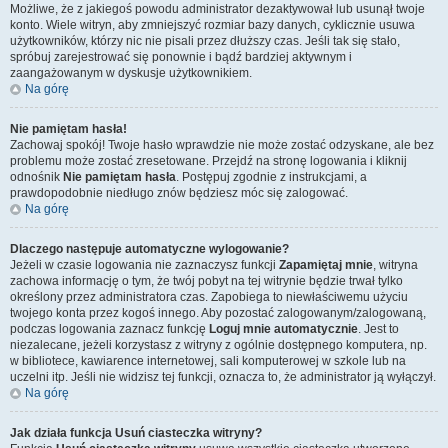
Możliwe, że z jakiegoś powodu administrator dezaktywował lub usunął twoje
konto. Wiele witryn, aby zmniejszyć rozmiar bazy danych, cyklicznie usuwa
użytkowników, którzy nic nie pisali przez dłuższy czas. Jeśli tak się stało,
spróbuj zarejestrować się ponownie i bądź bardziej aktywnym i
zaangażowanym w dyskusje użytkownikiem.
Na górę
Nie pamiętam hasła!
Zachowaj spokój! Twoje hasło wprawdzie nie może zostać odzyskane, ale bez
problemu może zostać zresetowane. Przejdź na stronę logowania i kliknij
odnośnik
Nie pamiętam hasła
. Postępuj zgodnie z instrukcjami, a
prawdopodobnie niedługo znów będziesz móc się zalogować.
Na górę
Dlaczego następuje automatyczne wylogowanie?
Jeżeli w czasie logowania nie zaznaczysz funkcji
Zapamiętaj mnie
, witryna
zachowa informację o tym, że twój pobyt na tej witrynie będzie trwał tylko
określony przez administratora czas. Zapobiega to niewłaściwemu użyciu
twojego konta przez kogoś innego. Aby pozostać zalogowanym/zalogowaną,
podczas logowania zaznacz funkcję
Loguj mnie automatycznie
. Jest to
niezalecane, jeżeli korzystasz z witryny z ogólnie dostępnego komputera, np.
w bibliotece, kawiarence internetowej, sali komputerowej w szkole lub na
uczelni itp. Jeśli nie widzisz tej funkcji, oznacza to, że administrator ją wyłączył.
Na górę
Jak działa funkcja
Usuń ciasteczka witryny
?