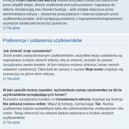
Funkcja
Usuń ciasteczka witryny
usuwa wszystkie ciasteczka utworzone
przez phpBB dzięki, którym użytkownik jest autoryzowany i logowany do
witryny. Dostarczają one również funkcję – jeśli została włączona przez
administratora witryny – śledzenia przeczytanych i nieprzeczytanych przez
użytkownika postów. Jeśli występują problemy z logowaniem/wylogowaniem,
usunięcie ciasteczek może być pomocne.
Na górę
Preferencje i ustawienia użytkowników
Jak zmienić moje ustawienia?
Jeżeli jesteś zarejestrowanym użytkownikiem, wszystkie twoje ustawienia są
zapisywane w bazie danych witryny. Aby je zmienić, przejdź do panelu
zarządzania swoim kontem. W tym miejscu możesz dokonać zmian swoich
ustawień i preferencji. Odnośnik do panelu o nazwie
Moje konto
znajduje się
zazwyczaj na górze stron witryny.
Na górę
W jaki sposób można zapobiec wyświetlaniu nazwy użytkownika na liście
użytkowników przeglądających forum?
W panelu zarządzania kontem, w
Ustawieniach witryny
znajduje się funkcja
Nie pokazuj statusu online
. Włącz tę funkcję, zaznaczając
Tak
. Nazwa
użytkownika będzie wyświetlana tylko dla administratorów, moderatorów i dla
ciebie. Twoja obecność na witrynie będzie wykazana w liczbie ukrytych
użytkowników.
Na górę