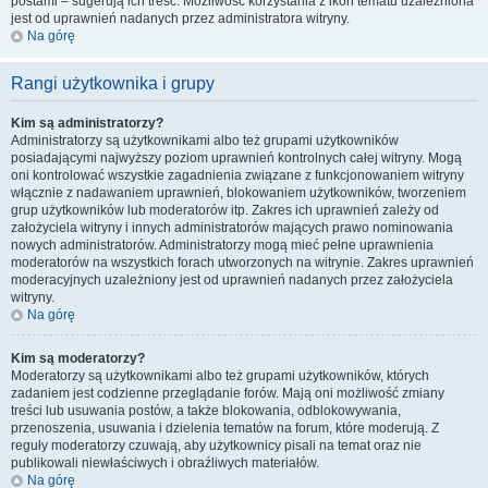
postami – sugerują ich treść. Możliwość korzystania z ikon tematu uzależniona
jest od uprawnień nadanych przez administratora witryny.
Na górę
Rangi użytkownika i grupy
Kim są administratorzy?
Administratorzy są użytkownikami albo też grupami użytkowników
posiadającymi najwyższy poziom uprawnień kontrolnych całej witryny. Mogą
oni kontrolować wszystkie zagadnienia związane z funkcjonowaniem witryny
włącznie z nadawaniem uprawnień, blokowaniem użytkowników, tworzeniem
grup użytkowników lub moderatorów itp. Zakres ich uprawnień zależy od
założyciela witryny i innych administratorów mających prawo nominowania
nowych administratorów. Administratorzy mogą mieć pełne uprawnienia
moderatorów na wszystkich forach utworzonych na witrynie. Zakres uprawnień
moderacyjnych uzależniony jest od uprawnień nadanych przez założyciela
witryny.
Na górę
Kim są moderatorzy?
Moderatorzy są użytkownikami albo też grupami użytkowników, których
zadaniem jest codzienne przeglądanie forów. Mają oni możliwość zmiany
treści lub usuwania postów, a także blokowania, odblokowywania,
przenoszenia, usuwania i dzielenia tematów na forum, które moderują. Z
reguły moderatorzy czuwają, aby użytkownicy pisali na temat oraz nie
publikowali niewłaściwych i obraźliwych materiałów.
Na górę