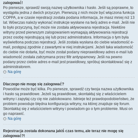
zalogować!
Po pierwsze, sprawdź swoją nazwę użytkownika i hasło. Jeśli są poprawne, to
wystąpiła jedna z dwóch przyczyn. Pierwszą z nich może być włączona funkcja
COPPA, a w czasie rejestracji została podana informacja, że masz mniej niż 13
lat. Wówczas należy wykonać instrukcje wysłane na twój adres e-mail. Jeśli nie
to było przyczyną, być może nie została aktywowana rejestracja. Niektóre
witryny przed pierwszym zalogowaniem wymagają aktywowania rejestracji
przez osobę rejestrującą się lub przez administratora. Informacja o tym była
wyświetlona podczas rejestracji. Jeśli została wysłana do ciebie wiadomość e-
mail, postępuj zgodnie z zawartymi w niej instrukcjami. Jeżeli taka wiadomość
do ciebie nie dotarła, być może został podany nieprawidłowy adres e-mail lub
wiadomość została zatrzymana przez filtr antyspamowy. Jeśli na pewno
podany przez ciebie adres e-mail jest prawidłowy, spróbuj skontaktować się z
administratorem.
Na górę
Dlaczego nie mogę się zalogować?
Powodów może być kilka. Po pierwsze, sprawdź czy twoja nazwa użytkownika
i hasło są prawidłowe. Jeżeli są prawidłowe, skontaktuj się z właścicielem
witryny i zapytaj czy cię nie zablokowano. Istnieje też prawdopodobieństwo, że
problem powoduje błędna konfiguracja witryny, na której znajduje się forum.
Skontaktuj się z właścicielem witryny i powiadom go o tym problemie. Musi on
go naprawić.
Na górę
Rejestracja została dokonana jakiś czas temu, ale teraz nie mogę się
zalogować?!