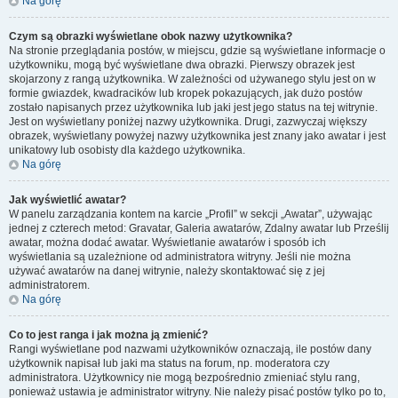
Na górę
Czym są obrazki wyświetlane obok nazwy użytkownika?
Na stronie przeglądania postów, w miejscu, gdzie są wyświetlane informacje o
użytkowniku, mogą być wyświetlane dwa obrazki. Pierwszy obrazek jest
skojarzony z rangą użytkownika. W zależności od używanego stylu jest on w
formie gwiazdek, kwadracików lub kropek pokazujących, jak dużo postów
zostało napisanych przez użytkownika lub jaki jest jego status na tej witrynie.
Jest on wyświetlany poniżej nazwy użytkownika. Drugi, zazwyczaj większy
obrazek, wyświetlany powyżej nazwy użytkownika jest znany jako awatar i jest
unikatowy lub osobisty dla każdego użytkownika.
Na górę
Jak wyświetlić awatar?
W panelu zarządzania kontem na karcie „Profil” w sekcji „Awatar”, używając
jednej z czterech metod: Gravatar, Galeria awatarów, Zdalny awatar lub Prześlij
awatar, można dodać awatar. Wyświetlanie awatarów i sposób ich
wyświetlania są uzależnione od administratora witryny. Jeśli nie można
używać awatarów na danej witrynie, należy skontaktować się z jej
administratorem.
Na górę
Co to jest ranga i jak można ją zmienić?
Rangi wyświetlane pod nazwami użytkowników oznaczają, ile postów dany
użytkownik napisał lub jaki ma status na forum, np. moderatora czy
administratora. Użytkownicy nie mogą bezpośrednio zmieniać stylu rang,
ponieważ ustawia je administrator witryny. Nie należy pisać postów tylko po to,