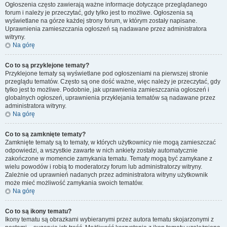
Ogłoszenia często zawierają ważne informacje dotyczące przeglądanego
forum i należy je przeczytać, gdy tylko jest to możliwe. Ogłoszenia są
wyświetlane na górze każdej strony forum, w którym zostały napisane.
Uprawnienia zamieszczania ogłoszeń są nadawane przez administratora
witryny.
Na górę
Co to są przyklejone tematy?
Przyklejone tematy są wyświetlane pod ogłoszeniami na pierwszej stronie
przeglądu tematów. Często są one dość ważne, więc należy je przeczytać, gdy
tylko jest to możliwe. Podobnie, jak uprawnienia zamieszczania ogłoszeń i
globalnych ogłoszeń, uprawnienia przyklejania tematów są nadawane przez
administratora witryny.
Na górę
Co to są zamknięte tematy?
Zamknięte tematy są to tematy, w których użytkownicy nie mogą zamieszczać
odpowiedzi, a wszystkie zawarte w nich ankiety zostały automatycznie
zakończone w momencie zamykania tematu. Tematy mogą być zamykane z
wielu powodów i robią to moderatorzy forum lub administratorzy witryny.
Zależnie od uprawnień nadanych przez administratora witryny użytkownik
może mieć możliwość zamykania swoich tematów.
Na górę
Co to są ikony tematu?
Ikony tematu są obrazkami wybieranymi przez autora tematu skojarzonymi z