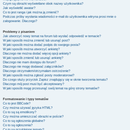
Czym są obrazki wyświetlane obok nazwy użytkownika?
Jak wyświetlić awatar?
Co to jest ranga i jak można ją zmienić?
Podczas próby wysłania wiadomości e-mail do użytkownika witryna prosi mnie o
zalogowanie. Dlaczego?
Problemy z pisaniem
Jak utworzyć nowy temat na forum lub wysłać odpowiedź w temacie?
W jaki sposób można zmienić lub usunąć post?
W jaki sposób można dodać podpis do swojego posta?
W jaki sposób można utworzyć ankietę?
Dlaczego nie można dodać więcej opcji ankiety?
W jaki sposób zmienić lub usunąć ankietę?
Dlaczego nie mam dostępu do forum?
Dlaczego nie mogę dodawać załączników?
Dlaczego otrzymałem/otrzymałam ostrzeżenie?
W jaki sposób można zgłosić posty moderatorowi?
Do czego służy przycisk
Zapisz
znajdujący się w oknie tworzenia tematu?
Dlaczego mój post musi być akceptowany?
W jaki sposób mogę przesunąć swój temat na górę strony tematów?
Formatowanie i typy tematów
Co to jest BBCode?
Czy można używać języka HTML?
Co to są są emotikony?
Czy można umieszczać obrazki w poście?
Co to są ogłoszenia globalne?
Co to są ogłoszenia?
Co to są przyklejone tematy?