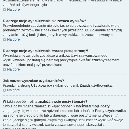
Rozmieszczenie elementów sterujących mechanizmem wyszukiwania może
zależeć od używanego stylu.
Na górę
Dlaczego moje wyszukiwanie nie zwraca wyników?
Prawdopodobnie zapytanie nie było jasno sprecyzowane i zawierało wiele
podobnych zwrotów nie zindeksowanych przez phpBB. Dokładnie sprecyzuj
zapytanie – użyj funkcji dostępnych w wyszukiwaniu zaawansowanym.
Na górę
Dlaczego moje wyszukiwanie zwraca pustą stronę?!
Wyszukiwanie zwróciło zbyt dużo wyników. Użyj zaawansowanego
wyszukiwania i postaraj się bardziej precyzyjnie określić szukany fragment
oraz fora, które mają być przeszukane.
Na górę
Jak można wyszukać użytkowników?
Przejdź na stronę
Użytkownicy
i kliknij odnośnik
Znajdź użytkownika
.
Na górę
W jaki sposób można znaleźć swoje posty i tematy?
Swoje posty można znaleźć, klikając odnośnik
Wyświetl moje posty
znajdujący się w panelu zarządzania kontem lub odnośnik
Posty użytkownika
na stronie swojego profilu lub wybierając „Twoje posty” z menu „Więcej…”
znajdującego się w górnym lewym rogu witryny. Jeśli chcesz wyszukać swoje
tematy, użyj strony wyszukiwania zaawansowanego i skorzystaj z