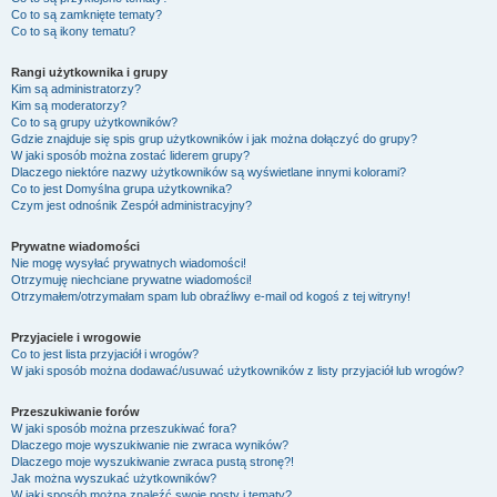
Co to są zamknięte tematy?
Co to są ikony tematu?
Rangi użytkownika i grupy
Kim są administratorzy?
Kim są moderatorzy?
Co to są grupy użytkowników?
Gdzie znajduje się spis grup użytkowników i jak można dołączyć do grupy?
W jaki sposób można zostać liderem grupy?
Dlaczego niektóre nazwy użytkowników są wyświetlane innymi kolorami?
Co to jest
Domyślna grupa użytkownika
?
Czym jest odnośnik
Zespół administracyjny
?
Prywatne wiadomości
Nie mogę wysyłać prywatnych wiadomości!
Otrzymuję niechciane prywatne wiadomości!
Otrzymałem/otrzymałam spam lub obraźliwy e-mail od kogoś z tej witryny!
Przyjaciele i wrogowie
Co to jest lista przyjaciół i wrogów?
W jaki sposób można dodawać/usuwać użytkowników z listy przyjaciół lub wrogów?
Przeszukiwanie forów
W jaki sposób można przeszukiwać fora?
Dlaczego moje wyszukiwanie nie zwraca wyników?
Dlaczego moje wyszukiwanie zwraca pustą stronę?!
Jak można wyszukać użytkowników?
W jaki sposób można znaleźć swoje posty i tematy?