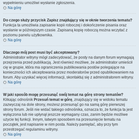
wypełnieniu umożliwi wysłanie zgłoszenia.
Na górę
Do czego służy przycisk
Zapisz
znajdujący się w oknie tworzenia tematu?
Funkcja ta umożliwia zapisanie kopii roboczej i dokończenie pisania oraz
wysłanie w późniejszym czasie. Zapisaną kopię roboczą można wczytać z
poziomu panelu użytkownika.
Na górę
Dlaczego mój post musi być akceptowany?
Administrator witryny mógł zadecydować, że posty na danym forum wymagają
przejrzenia przed publikacją. Jest również możliwe, że administrator umieścił
cię w grupie, która ma ograniczenia publikowania postów polegające na
konieczności ich akceptowania przez moderatorów przed opublikowaniem na
forum. Aby uzyskać więcej informacji, skontaktuj się z administratorem witryny.
Na górę
W jaki sposób mogę przesunąć swój temat na górę strony tematów?
Klikając odnośnik
Przesuń temat w górę
, znajdujący się w widoku tematu
zazwyczaj na dole strony, możesz przesunąć go na samą górę pierwszej
strony forum. Jeśli nie widać takiego odnośnika, oznacza to, że funkcja ta jest
wyłączona lub nie upłynął jeszcze wymagany czas, zanim będzie możliwe
użycie tej funkcji. Innym, łatwym sposobem na przesunięcie tematu na
początek, jest napisanie w nim posta. Należy pamiętać, aby przy tym
przestrzegać regulaminu witryny.
Na górę