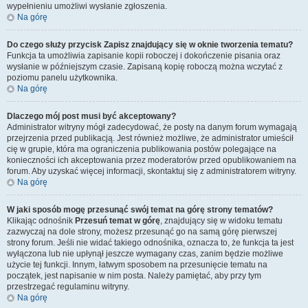
wypełnieniu umożliwi wysłanie zgłoszenia.
Na górę
Do czego służy przycisk
Zapisz
znajdujący się w oknie tworzenia tematu?
Funkcja ta umożliwia zapisanie kopii roboczej i dokończenie pisania oraz
wysłanie w późniejszym czasie. Zapisaną kopię roboczą można wczytać z
poziomu panelu użytkownika.
Na górę
Dlaczego mój post musi być akceptowany?
Administrator witryny mógł zadecydować, że posty na danym forum wymagają
przejrzenia przed publikacją. Jest również możliwe, że administrator umieścił
cię w grupie, która ma ograniczenia publikowania postów polegające na
konieczności ich akceptowania przez moderatorów przed opublikowaniem na
forum. Aby uzyskać więcej informacji, skontaktuj się z administratorem witryny.
Na górę
W jaki sposób mogę przesunąć swój temat na górę strony tematów?
Klikając odnośnik
Przesuń temat w górę
, znajdujący się w widoku tematu
zazwyczaj na dole strony, możesz przesunąć go na samą górę pierwszej
strony forum. Jeśli nie widać takiego odnośnika, oznacza to, że funkcja ta jest
wyłączona lub nie upłynął jeszcze wymagany czas, zanim będzie możliwe
użycie tej funkcji. Innym, łatwym sposobem na przesunięcie tematu na
początek, jest napisanie w nim posta. Należy pamiętać, aby przy tym
przestrzegać regulaminu witryny.
Na górę