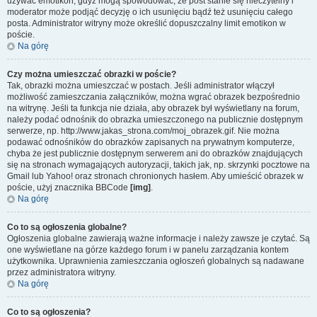
używać emotikon, gdyż mogą spowodować, że post stanie się nieczytelny i
moderator może podjąć decyzję o ich usunięciu bądź też usunięciu całego
posta. Administrator witryny może określić dopuszczalny limit emotikon w
poście.
Na górę
Czy można umieszczać obrazki w poście?
Tak, obrazki można umieszczać w postach. Jeśli administrator włączył
możliwość zamieszczania załączników, można wgrać obrazek bezpośrednio
na witrynę. Jeśli ta funkcja nie działa, aby obrazek był wyświetlany na forum,
należy podać odnośnik do obrazka umieszczonego na publicznie dostępnym
serwerze, np. http://www.jakas_strona.com/moj_obrazek.gif. Nie można
podawać odnośników do obrazków zapisanych na prywatnym komputerze,
chyba że jest publicznie dostępnym serwerem ani do obrazków znajdujących
się na stronach wymagających autoryzacji, takich jak, np. skrzynki pocztowe na
Gmail lub Yahoo! oraz stronach chronionych hasłem. Aby umieścić obrazek w
poście, użyj znacznika BBCode
[img]
.
Na górę
Co to są ogłoszenia globalne?
Ogłoszenia globalne zawierają ważne informacje i należy zawsze je czytać. Są
one wyświetlane na górze każdego forum i w panelu zarządzania kontem
użytkownika. Uprawnienia zamieszczania ogłoszeń globalnych są nadawane
przez administratora witryny.
Na górę
Co to są ogłoszenia?