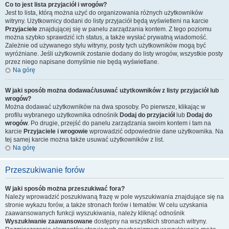
Co to jest lista przyjaciół i wrogów?
Jest to lista, którą można użyć do organizowania różnych użytkowników
witryny. Użytkownicy dodani do listy przyjaciół będą wyświetleni na karcie
Przyjaciele
znajdującej się w panelu zarządzania kontem. Z tego poziomu
można szybko sprawdzić ich status, a także wysłać prywatną wiadomość.
Zależnie od używanego stylu witryny, posty tych użytkowników mogą być
wyróżniane. Jeśli użytkownik zostanie dodany do listy wrogów, wszystkie posty
przez niego napisane domyślnie nie będą wyświetlane.
Na górę
W jaki sposób można dodawać/usuwać użytkowników z listy przyjaciół lub
wrogów?
Można dodawać użytkowników na dwa sposoby. Po pierwsze, klikając w
profilu wybranego użytkownika odnośnik
Dodaj do przyjaciół
lub
Dodaj do
wrogów
. Po drugie, przejść do panelu zarządzania swoim kontem i tam na
karcie
Przyjaciele i wrogowie
wprowadzić odpowiednie dane użytkownika. Na
tej samej karcie można także usuwać użytkowników z list.
Na górę
Przeszukiwanie forów
W jaki sposób można przeszukiwać fora?
Należy wprowadzić poszukiwaną frazę w pole wyszukiwania znajdujące się na
stronie wykazu forów, a także stronach forów i tematów. W celu uzyskania
zaawansowanych funkcji wyszukiwania, należy kliknąć odnośnik
Wyszukiwanie zaawansowane
dostępny na wszystkich stronach witryny.