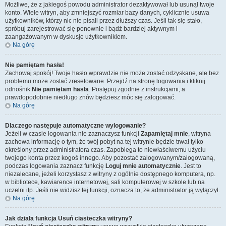
Możliwe, że z jakiegoś powodu administrator dezaktywował lub usunął twoje
konto. Wiele witryn, aby zmniejszyć rozmiar bazy danych, cyklicznie usuwa
użytkowników, którzy nic nie pisali przez dłuższy czas. Jeśli tak się stało,
spróbuj zarejestrować się ponownie i bądź bardziej aktywnym i
zaangażowanym w dyskusje użytkownikiem.
Na górę
Nie pamiętam hasła!
Zachowaj spokój! Twoje hasło wprawdzie nie może zostać odzyskane, ale bez
problemu może zostać zresetowane. Przejdź na stronę logowania i kliknij
odnośnik
Nie pamiętam hasła
. Postępuj zgodnie z instrukcjami, a
prawdopodobnie niedługo znów będziesz móc się zalogować.
Na górę
Dlaczego następuje automatyczne wylogowanie?
Jeżeli w czasie logowania nie zaznaczysz funkcji
Zapamiętaj mnie
, witryna
zachowa informację o tym, że twój pobyt na tej witrynie będzie trwał tylko
określony przez administratora czas. Zapobiega to niewłaściwemu użyciu
twojego konta przez kogoś innego. Aby pozostać zalogowanym/zalogowaną,
podczas logowania zaznacz funkcję
Loguj mnie automatycznie
. Jest to
niezalecane, jeżeli korzystasz z witryny z ogólnie dostępnego komputera, np.
w bibliotece, kawiarence internetowej, sali komputerowej w szkole lub na
uczelni itp. Jeśli nie widzisz tej funkcji, oznacza to, że administrator ją wyłączył.
Na górę
Jak działa funkcja
Usuń ciasteczka witryny
?