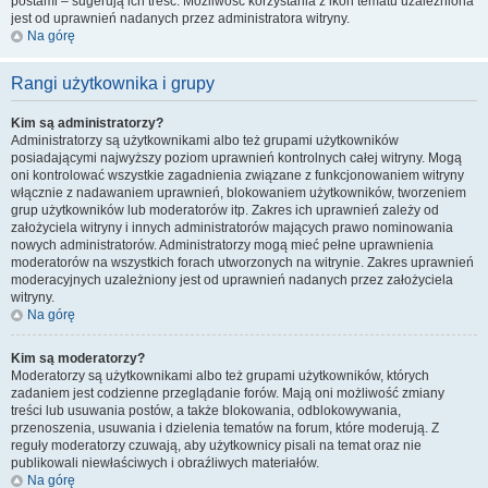
postami – sugerują ich treść. Możliwość korzystania z ikon tematu uzależniona
jest od uprawnień nadanych przez administratora witryny.
Na górę
Rangi użytkownika i grupy
Kim są administratorzy?
Administratorzy są użytkownikami albo też grupami użytkowników
posiadającymi najwyższy poziom uprawnień kontrolnych całej witryny. Mogą
oni kontrolować wszystkie zagadnienia związane z funkcjonowaniem witryny
włącznie z nadawaniem uprawnień, blokowaniem użytkowników, tworzeniem
grup użytkowników lub moderatorów itp. Zakres ich uprawnień zależy od
założyciela witryny i innych administratorów mających prawo nominowania
nowych administratorów. Administratorzy mogą mieć pełne uprawnienia
moderatorów na wszystkich forach utworzonych na witrynie. Zakres uprawnień
moderacyjnych uzależniony jest od uprawnień nadanych przez założyciela
witryny.
Na górę
Kim są moderatorzy?
Moderatorzy są użytkownikami albo też grupami użytkowników, których
zadaniem jest codzienne przeglądanie forów. Mają oni możliwość zmiany
treści lub usuwania postów, a także blokowania, odblokowywania,
przenoszenia, usuwania i dzielenia tematów na forum, które moderują. Z
reguły moderatorzy czuwają, aby użytkownicy pisali na temat oraz nie
publikowali niewłaściwych i obraźliwych materiałów.
Na górę