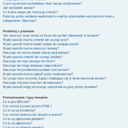
Czym są obrazki wyświetlane obok nazwy użytkownika?
Jak wyświetlić awatar?
Co to jest ranga i jak można ją zmienić?
Podczas próby wysłania wiadomości e-mail do użytkownika witryna prosi mnie o
zalogowanie. Dlaczego?
Problemy z pisaniem
Jak utworzyć nowy temat na forum lub wysłać odpowiedź w temacie?
W jaki sposób można zmienić lub usunąć post?
W jaki sposób można dodać podpis do swojego posta?
W jaki sposób można utworzyć ankietę?
Dlaczego nie można dodać więcej opcji ankiety?
W jaki sposób zmienić lub usunąć ankietę?
Dlaczego nie mam dostępu do forum?
Dlaczego nie mogę dodawać załączników?
Dlaczego otrzymałem/otrzymałam ostrzeżenie?
W jaki sposób można zgłosić posty moderatorowi?
Do czego służy przycisk
Zapisz
znajdujący się w oknie tworzenia tematu?
Dlaczego mój post musi być akceptowany?
W jaki sposób mogę przesunąć swój temat na górę strony tematów?
Formatowanie i typy tematów
Co to jest BBCode?
Czy można używać języka HTML?
Co to są są emotikony?
Czy można umieszczać obrazki w poście?
Co to są ogłoszenia globalne?
Co to są ogłoszenia?
Co to są przyklejone tematy?