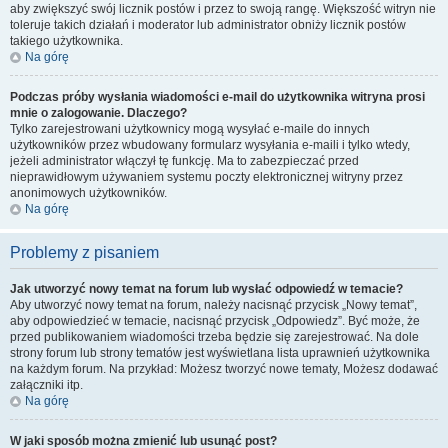
aby zwiększyć swój licznik postów i przez to swoją rangę. Większość witryn nie
toleruje takich działań i moderator lub administrator obniży licznik postów
takiego użytkownika.
Na górę
Podczas próby wysłania wiadomości e-mail do użytkownika witryna prosi
mnie o zalogowanie. Dlaczego?
Tylko zarejestrowani użytkownicy mogą wysyłać e-maile do innych
użytkowników przez wbudowany formularz wysyłania e-maili i tylko wtedy,
jeżeli administrator włączył tę funkcję. Ma to zabezpieczać przed
nieprawidłowym używaniem systemu poczty elektronicznej witryny przez
anonimowych użytkowników.
Na górę
Problemy z pisaniem
Jak utworzyć nowy temat na forum lub wysłać odpowiedź w temacie?
Aby utworzyć nowy temat na forum, należy nacisnąć przycisk „Nowy temat”,
aby odpowiedzieć w temacie, nacisnąć przycisk „Odpowiedz”. Być może, że
przed publikowaniem wiadomości trzeba będzie się zarejestrować. Na dole
strony forum lub strony tematów jest wyświetlana lista uprawnień użytkownika
na każdym forum. Na przykład: Możesz tworzyć nowe tematy, Możesz dodawać
załączniki itp.
Na górę
W jaki sposób można zmienić lub usunąć post?