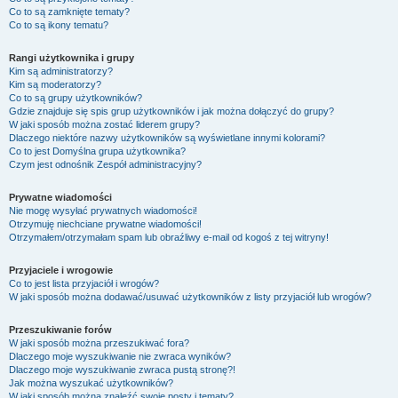
Co to są zamknięte tematy?
Co to są ikony tematu?
Rangi użytkownika i grupy
Kim są administratorzy?
Kim są moderatorzy?
Co to są grupy użytkowników?
Gdzie znajduje się spis grup użytkowników i jak można dołączyć do grupy?
W jaki sposób można zostać liderem grupy?
Dlaczego niektóre nazwy użytkowników są wyświetlane innymi kolorami?
Co to jest
Domyślna grupa użytkownika
?
Czym jest odnośnik
Zespół administracyjny
?
Prywatne wiadomości
Nie mogę wysyłać prywatnych wiadomości!
Otrzymuję niechciane prywatne wiadomości!
Otrzymałem/otrzymałam spam lub obraźliwy e-mail od kogoś z tej witryny!
Przyjaciele i wrogowie
Co to jest lista przyjaciół i wrogów?
W jaki sposób można dodawać/usuwać użytkowników z listy przyjaciół lub wrogów?
Przeszukiwanie forów
W jaki sposób można przeszukiwać fora?
Dlaczego moje wyszukiwanie nie zwraca wyników?
Dlaczego moje wyszukiwanie zwraca pustą stronę?!
Jak można wyszukać użytkowników?
W jaki sposób można znaleźć swoje posty i tematy?