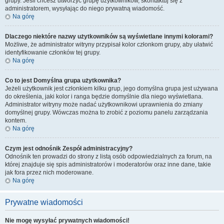
grupy. Jeśli chcesz utworzyć grupę użytkowników, skontaktuj się z
administratorem, wysyłając do niego prywatną wiadomość.
Na górę
Dlaczego niektóre nazwy użytkowników są wyświetlane innymi kolorami?
Możliwe, że administrator witryny przypisał kolor członkom grupy, aby ułatwić
identyfikowanie członków tej grupy.
Na górę
Co to jest
Domyślna grupa użytkownika
?
Jeżeli użytkownik jest członkiem kilku grup, jego domyślna grupa jest używana
do określenia, jaki kolor i ranga będzie domyślnie dla niego wyświetlana.
Administrator witryny może nadać użytkownikowi uprawnienia do zmiany
domyślnej grupy. Wówczas można to zrobić z poziomu panelu zarządzania
kontem.
Na górę
Czym jest odnośnik
Zespół administracyjny
?
Odnośnik ten prowadzi do strony z listą osób odpowiedzialnych za forum, na
której znajduje się spis administratorów i moderatorów oraz inne dane, takie
jak fora przez nich moderowane.
Na górę
Prywatne wiadomości
Nie mogę wysyłać prywatnych wiadomości!