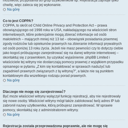
możliwość przypisania do grup użytkowników itp. Rejestracja zajmuje tylko
chwilę, więc zaleca się jej wykonanie.
Na górę
Co to jest COPPA?
COPPA, to skrót od Child Online Privacy and Protection Act – prawa
obowiązującego od 1998 roku w USA, nakładającego na właścicieli stron
internetowych, które potencjalnie mogą zbierać informacje od osób
małoletnich – mających mniej niż 13 lat – obowiązek posiadania pisemnej
zgody rodziców lub opiekunów prawnych na zbieranie informacji prywatnych
od osób poniżej 13 roku życia. Jeżeli nie masz pewności czy to dotyczy ciebie
jako kogoś próbującego zarejestrować się na danej witrynie internetowej –
skontaktuj się z prawnikiem, by uzyskać wyjaśnienie. phpBB Limited i
właściciele tej witryny nie dostarczają pomocy prawnej z wyjątkiem przypadku
opisanego w pytaniu „Z kim się kontaktować w sprawach nadużyć lub
zagadnień prawnych związanych z tą witryną?”, a także nie są punktem
kontaktowym dla wszelkiego rodzaju porad prawnych.
Na górę
Dlaczego nie mogę się zarejestrować?
Być może właściciel witryny wyłączył funkcję rejestracji, aby nie rejestrowały
się nowe osoby. Właściciel witryny mógł także zablokować twój adres IP lub
zabronił nazwy użytkownika, którą próbujesz zarejestrować. W sprawie
pomocy, skontaktuj się z administratorem witryny.
Na górę
Rejestracja została przeprowadzona poprawnie, ale nie mogę się