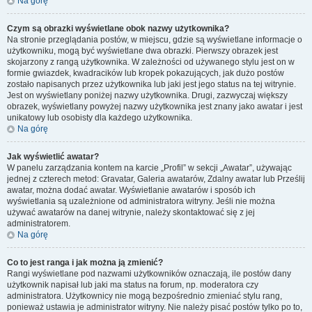
Na górę
Czym są obrazki wyświetlane obok nazwy użytkownika?
Na stronie przeglądania postów, w miejscu, gdzie są wyświetlane informacje o
użytkowniku, mogą być wyświetlane dwa obrazki. Pierwszy obrazek jest
skojarzony z rangą użytkownika. W zależności od używanego stylu jest on w
formie gwiazdek, kwadracików lub kropek pokazujących, jak dużo postów
zostało napisanych przez użytkownika lub jaki jest jego status na tej witrynie.
Jest on wyświetlany poniżej nazwy użytkownika. Drugi, zazwyczaj większy
obrazek, wyświetlany powyżej nazwy użytkownika jest znany jako awatar i jest
unikatowy lub osobisty dla każdego użytkownika.
Na górę
Jak wyświetlić awatar?
W panelu zarządzania kontem na karcie „Profil” w sekcji „Awatar”, używając
jednej z czterech metod: Gravatar, Galeria awatarów, Zdalny awatar lub Prześlij
awatar, można dodać awatar. Wyświetlanie awatarów i sposób ich
wyświetlania są uzależnione od administratora witryny. Jeśli nie można
używać awatarów na danej witrynie, należy skontaktować się z jej
administratorem.
Na górę
Co to jest ranga i jak można ją zmienić?
Rangi wyświetlane pod nazwami użytkowników oznaczają, ile postów dany
użytkownik napisał lub jaki ma status na forum, np. moderatora czy
administratora. Użytkownicy nie mogą bezpośrednio zmieniać stylu rang,
ponieważ ustawia je administrator witryny. Nie należy pisać postów tylko po to,