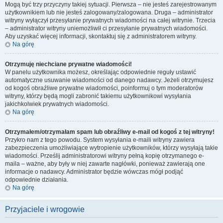
Mogą być trzy przyczyny takiej sytuacji. Pierwsza – nie jesteś zarejestrowanym
użytkownikiem lub nie jesteś zalogowany/zalogowana. Druga – administrator
witryny wyłączył przesyłanie prywatnych wiadomości na całej witrynie. Trzecia
– administrator witryny uniemożliwił ci przesyłanie prywatnych wiadomości.
Aby uzyskać więcej informacji, skontaktuj się z administratorem witryny.
Na górę
Otrzymuję niechciane prywatne wiadomości!
W panelu użytkownika możesz, określając odpowiednie reguły ustawić
automatyczne usuwanie wiadomości od danego nadawcy. Jeżeli otrzymujesz
od kogoś obraźliwe prywatne wiadomości, poinformuj o tym moderatorów
witryny, którzy będą mogli zabronić takiemu użytkownikowi wysyłania
jakichkolwiek prywatnych wiadomości.
Na górę
Otrzymałem/otrzymałam spam lub obraźliwy e-mail od kogoś z tej witryny!
Przykro nam z tego powodu. System wysyłania e-maili witryny zawiera
zabezpieczenia umożliwiające wytropienie użytkowników, którzy wysyłają takie
wiadomości. Prześlij administratorowi witryny pełną kopię otrzymanego e-
maila – ważne, aby były w niej zawarte nagłówki, ponieważ zawierają one
informacje o nadawcy. Administrator będzie wówczas mógł podjąć
odpowiednie działania.
Na górę
Przyjaciele i wrogowie