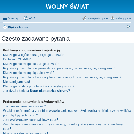
WOLNY ŚWIAT
Więcej…
FAQ
Zarejestruj się
Zaloguj się
Wykaz forów
zu
Często zadawane pytania
kaj
Problemy z logowaniem i rejestracją
Dlaczego w ogóle muszę się rejestrować?
Co to jest COPPA?
Dlaczego nie mogę się zarejestrować?
Rejestracja została przeprowadzona poprawnie, ale nie mogę się zalogować!
Dlaczego nie mogę się zalogować?
Rejestracja została dokonana jakiś czas temu, ale teraz nie mogę się zalogować?!
Nie pamiętam hasła!
Dlaczego następuje automatyczne wylogowanie?
Jak działa funkcja
Usuń ciasteczka witryny
?
Preferencje i ustawienia użytkowników
Jak zmienić moje ustawienia?
W jaki sposób można zapobiec wyświetlaniu nazwy użytkownika na liście użytkowników
przeglądających forum?
Jest wyświetlany nieprawidłowy czas!
Została wykonana zmiana strefy czasowej, a nadal jest wyświetlany nieprawidłowy
czas!
Mojego języka nie ma na liście!