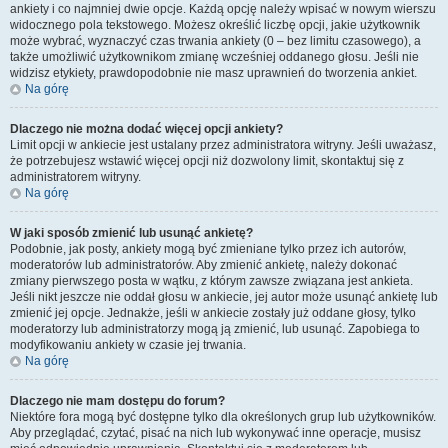
ankiety i co najmniej dwie opcje. Każdą opcję należy wpisać w nowym wierszu
widocznego pola tekstowego. Możesz określić liczbę opcji, jakie użytkownik
może wybrać, wyznaczyć czas trwania ankiety (0 – bez limitu czasowego), a
także umożliwić użytkownikom zmianę wcześniej oddanego głosu. Jeśli nie
widzisz etykiety, prawdopodobnie nie masz uprawnień do tworzenia ankiet.
Na górę
Dlaczego nie można dodać więcej opcji ankiety?
Limit opcji w ankiecie jest ustalany przez administratora witryny. Jeśli uważasz,
że potrzebujesz wstawić więcej opcji niż dozwolony limit, skontaktuj się z
administratorem witryny.
Na górę
W jaki sposób zmienić lub usunąć ankietę?
Podobnie, jak posty, ankiety mogą być zmieniane tylko przez ich autorów,
moderatorów lub administratorów. Aby zmienić ankietę, należy dokonać
zmiany pierwszego posta w wątku, z którym zawsze związana jest ankieta.
Jeśli nikt jeszcze nie oddał głosu w ankiecie, jej autor może usunąć ankietę lub
zmienić jej opcje. Jednakże, jeśli w ankiecie zostały już oddane głosy, tylko
moderatorzy lub administratorzy mogą ją zmienić, lub usunąć. Zapobiega to
modyfikowaniu ankiety w czasie jej trwania.
Na górę
Dlaczego nie mam dostępu do forum?
Niektóre fora mogą być dostępne tylko dla określonych grup lub użytkowników.
Aby przeglądać, czytać, pisać na nich lub wykonywać inne operacje, musisz