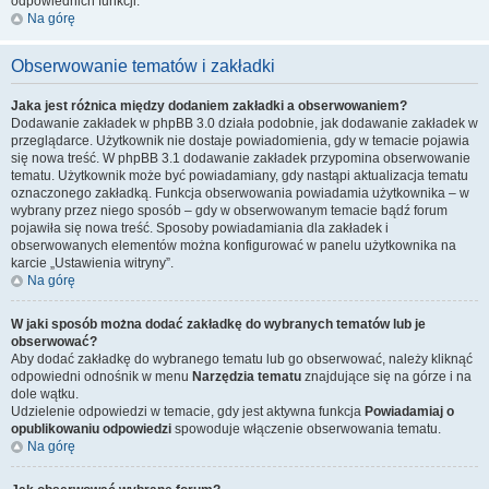
odpowiednich funkcji.
Na górę
Obserwowanie tematów i zakładki
Jaka jest różnica między dodaniem zakładki a obserwowaniem?
Dodawanie zakładek w phpBB 3.0 działa podobnie, jak dodawanie zakładek w
przeglądarce. Użytkownik nie dostaje powiadomienia, gdy w temacie pojawia
się nowa treść. W phpBB 3.1 dodawanie zakładek przypomina obserwowanie
tematu. Użytkownik może być powiadamiany, gdy nastąpi aktualizacja tematu
oznaczonego zakładką. Funkcja obserwowania powiadamia użytkownika – w
wybrany przez niego sposób – gdy w obserwowanym temacie bądź forum
pojawiła się nowa treść. Sposoby powiadamiania dla zakładek i
obserwowanych elementów można konfigurować w panelu użytkownika na
karcie „Ustawienia witryny”.
Na górę
W jaki sposób można dodać zakładkę do wybranych tematów lub je
obserwować?
Aby dodać zakładkę do wybranego tematu lub go obserwować, należy kliknąć
odpowiedni odnośnik w menu
Narzędzia tematu
znajdujące się na górze i na
dole wątku.
Udzielenie odpowiedzi w temacie, gdy jest aktywna funkcja
Powiadamiaj o
opublikowaniu odpowiedzi
spowoduje włączenie obserwowania tematu.
Na górę