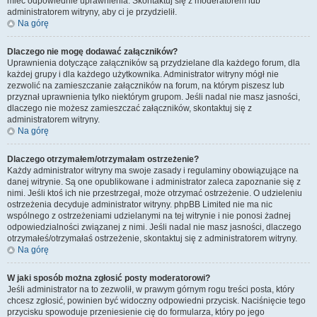
mieć odpowiednie uprawnienia. Skontaktuj się z moderatorem lub
administratorem witryny, aby ci je przydzielił.
Na górę
Dlaczego nie mogę dodawać załączników?
Uprawnienia dotyczące załączników są przydzielane dla każdego forum, dla
każdej grupy i dla każdego użytkownika. Administrator witryny mógł nie
zezwolić na zamieszczanie załączników na forum, na którym piszesz lub
przyznał uprawnienia tylko niektórym grupom. Jeśli nadal nie masz jasności,
dlaczego nie możesz zamieszczać załączników, skontaktuj się z
administratorem witryny.
Na górę
Dlaczego otrzymałem/otrzymałam ostrzeżenie?
Każdy administrator witryny ma swoje zasady i regulaminy obowiązujące na
danej witrynie. Są one opublikowane i administrator zaleca zapoznanie się z
nimi. Jeśli ktoś ich nie przestrzegał, może otrzymać ostrzeżenie. O udzieleniu
ostrzeżenia decyduje administrator witryny. phpBB Limited nie ma nic
wspólnego z ostrzeżeniami udzielanymi na tej witrynie i nie ponosi żadnej
odpowiedzialności związanej z nimi. Jeśli nadal nie masz jasności, dlaczego
otrzymałeś/otrzymałaś ostrzeżenie, skontaktuj się z administratorem witryny.
Na górę
W jaki sposób można zgłosić posty moderatorowi?
Jeśli administrator na to zezwolił, w prawym górnym rogu treści posta, który
chcesz zgłosić, powinien być widoczny odpowiedni przycisk. Naciśnięcie tego
przycisku spowoduje przeniesienie cię do formularza, który po jego