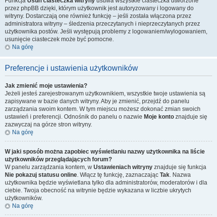
Funkcja
Usuń ciasteczka witryny
usuwa wszystkie ciasteczka utworzone
przez phpBB dzięki, którym użytkownik jest autoryzowany i logowany do
witryny. Dostarczają one również funkcję – jeśli została włączona przez
administratora witryny – śledzenia przeczytanych i nieprzeczytanych przez
użytkownika postów. Jeśli występują problemy z logowaniem/wylogowaniem,
usunięcie ciasteczek może być pomocne.
Na górę
Preferencje i ustawienia użytkowników
Jak zmienić moje ustawienia?
Jeżeli jesteś zarejestrowanym użytkownikiem, wszystkie twoje ustawienia są
zapisywane w bazie danych witryny. Aby je zmienić, przejdź do panelu
zarządzania swoim kontem. W tym miejscu możesz dokonać zmian swoich
ustawień i preferencji. Odnośnik do panelu o nazwie
Moje konto
znajduje się
zazwyczaj na górze stron witryny.
Na górę
W jaki sposób można zapobiec wyświetlaniu nazwy użytkownika na liście
użytkowników przeglądających forum?
W panelu zarządzania kontem, w
Ustawieniach witryny
znajduje się funkcja
Nie pokazuj statusu online
. Włącz tę funkcję, zaznaczając
Tak
. Nazwa
użytkownika będzie wyświetlana tylko dla administratorów, moderatorów i dla
ciebie. Twoja obecność na witrynie będzie wykazana w liczbie ukrytych
użytkowników.
Na górę