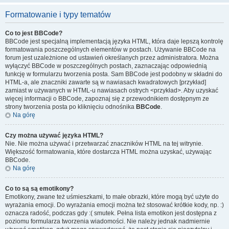
Formatowanie i typy tematów
Co to jest BBCode?
BBCode jest specjalną implementacją języka HTML, która daje lepszą kontrolę
formatowania poszczególnych elementów w postach. Używanie BBCode na
forum jest uzależnione od ustawień określanych przez administratora. Można
wyłączyć BBCode w poszczególnych postach, zaznaczając odpowiednią
funkcję w formularzu tworzenia posta. Sam BBCode jest podobny w składni do
HTML-a, ale znaczniki zawarte są w nawiasach kwadratowych [przykład]
zamiast w używanych w HTML-u nawiasach ostrych <przykład>. Aby uzyskać
więcej informacji o BBCode, zapoznaj się z przewodnikiem dostępnym ze
strony tworzenia posta po kliknięciu odnośnika
BBCode
.
Na górę
Czy można używać języka HTML?
Nie. Nie można używać i przetwarzać znaczników HTML na tej witrynie.
Większość formatowania, które dostarcza HTML można uzyskać, używając
BBCode.
Na górę
Co to są są emotikony?
Emotikony, zwane też uśmieszkami, to małe obrazki, które mogą być użyte do
wyrażania emocji. Do wyrażania emocji można też stosować krótkie kody, np. :)
oznacza radość, podczas gdy :( smutek. Pełna lista emotikon jest dostępna z
poziomu formularza tworzenia wiadomości. Nie należy jednak nadmiernie