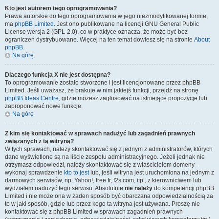
Kto jest autorem tego oprogramowania?
Prawa autorskie do tego oprogramowania w jego niezmodyfikowanej formie,
ma
phpBB Limited
. Jest ono publikowane na licencji GNU General Public
License wersja 2 (GPL-2.0), co w praktyce oznacza, że może być bez
ograniczeń dystrybuowane. Więcej na ten temat dowiesz się na stronie
About
phpBB
.
Na górę
Dlaczego funkcja X nie jest dostępna?
To oprogramowanie zostało stworzone i jest licencjonowane przez phpBB
Limited. Jeśli uważasz, że brakuje w nim jakiejś funkcji, przejdź na stronę
phpBB Ideas Centre
, gdzie możesz zagłosować na istniejące propozycje lub
zaproponować nowe funkcje.
Na górę
Z kim się kontaktować w sprawach nadużyć lub zagadnień prawnych
związanych z tą witryną?
W tych sprawach, należy skontaktować się z jednym z administratorów, których
dane wyświetlone są na liście zespołu administracyjnego. Jeżeli jednak nie
otrzymasz odpowiedzi, należy skontaktować się z właścicielem domeny –
wykonaj sprawdzenie
kto to jest
lub, jeśli witryna jest uruchomiona na jednym z
darmowych serwisów, np. Yahoo!, free.fr, f2s.com, itp., z kierownictwem lub
wydziałem nadużyć tego serwisu. Absolutnie
nie należy
do kompetencji phpBB
Limited i nie może ona w żaden sposób być obarczana odpowiedzialnością za
to w jaki sposób, gdzie lub przez kogo ta witryna jest używana. Proszę nie
kontaktować się z phpBB Limited w sprawach zagadnień prawnych