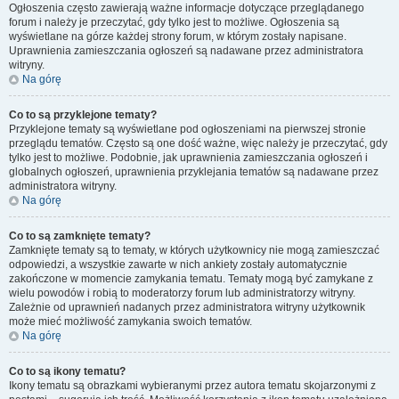
Ogłoszenia często zawierają ważne informacje dotyczące przeglądanego
forum i należy je przeczytać, gdy tylko jest to możliwe. Ogłoszenia są
wyświetlane na górze każdej strony forum, w którym zostały napisane.
Uprawnienia zamieszczania ogłoszeń są nadawane przez administratora
witryny.
Na górę
Co to są przyklejone tematy?
Przyklejone tematy są wyświetlane pod ogłoszeniami na pierwszej stronie
przeglądu tematów. Często są one dość ważne, więc należy je przeczytać, gdy
tylko jest to możliwe. Podobnie, jak uprawnienia zamieszczania ogłoszeń i
globalnych ogłoszeń, uprawnienia przyklejania tematów są nadawane przez
administratora witryny.
Na górę
Co to są zamknięte tematy?
Zamknięte tematy są to tematy, w których użytkownicy nie mogą zamieszczać
odpowiedzi, a wszystkie zawarte w nich ankiety zostały automatycznie
zakończone w momencie zamykania tematu. Tematy mogą być zamykane z
wielu powodów i robią to moderatorzy forum lub administratorzy witryny.
Zależnie od uprawnień nadanych przez administratora witryny użytkownik
może mieć możliwość zamykania swoich tematów.
Na górę
Co to są ikony tematu?
Ikony tematu są obrazkami wybieranymi przez autora tematu skojarzonymi z