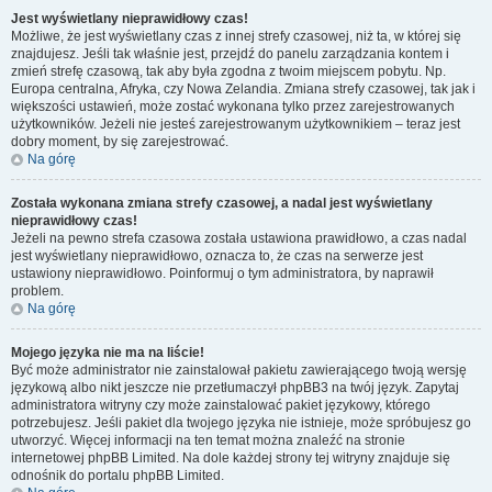
Jest wyświetlany nieprawidłowy czas!
Możliwe, że jest wyświetlany czas z innej strefy czasowej, niż ta, w której się
znajdujesz. Jeśli tak właśnie jest, przejdź do panelu zarządzania kontem i
zmień strefę czasową, tak aby była zgodna z twoim miejscem pobytu. Np.
Europa centralna, Afryka, czy Nowa Zelandia. Zmiana strefy czasowej, tak jak i
większości ustawień, może zostać wykonana tylko przez zarejestrowanych
użytkowników. Jeżeli nie jesteś zarejestrowanym użytkownikiem – teraz jest
dobry moment, by się zarejestrować.
Na górę
Została wykonana zmiana strefy czasowej, a nadal jest wyświetlany
nieprawidłowy czas!
Jeżeli na pewno strefa czasowa została ustawiona prawidłowo, a czas nadal
jest wyświetlany nieprawidłowo, oznacza to, że czas na serwerze jest
ustawiony nieprawidłowo. Poinformuj o tym administratora, by naprawił
problem.
Na górę
Mojego języka nie ma na liście!
Być może administrator nie zainstalował pakietu zawierającego twoją wersję
językową albo nikt jeszcze nie przetłumaczył phpBB3 na twój język. Zapytaj
administratora witryny czy może zainstalować pakiet językowy, którego
potrzebujesz. Jeśli pakiet dla twojego języka nie istnieje, może spróbujesz go
utworzyć. Więcej informacji na ten temat można znaleźć na stronie
internetowej phpBB Limited. Na dole każdej strony tej witryny znajduje się
odnośnik do portalu phpBB Limited.