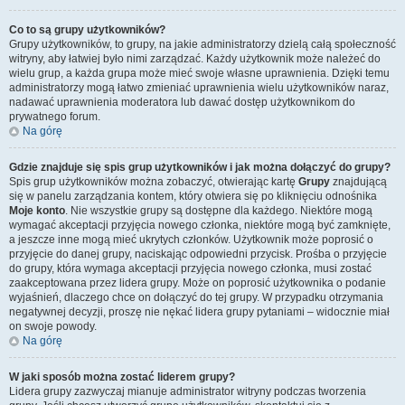
Co to są grupy użytkowników?
Grupy użytkowników, to grupy, na jakie administratorzy dzielą całą społeczność
witryny, aby łatwiej było nimi zarządzać. Każdy użytkownik może należeć do
wielu grup, a każda grupa może mieć swoje własne uprawnienia. Dzięki temu
administratorzy mogą łatwo zmieniać uprawnienia wielu użytkowników naraz,
nadawać uprawnienia moderatora lub dawać dostęp użytkownikom do
prywatnego forum.
Na górę
Gdzie znajduje się spis grup użytkowników i jak można dołączyć do grupy?
Spis grup użytkowników można zobaczyć, otwierając kartę
Grupy
znajdującą
się w panelu zarządzania kontem, który otwiera się po kliknięciu odnośnika
Moje konto
. Nie wszystkie grupy są dostępne dla każdego. Niektóre mogą
wymagać akceptacji przyjęcia nowego członka, niektóre mogą być zamknięte,
a jeszcze inne mogą mieć ukrytych członków. Użytkownik może poprosić o
przyjęcie do danej grupy, naciskając odpowiedni przycisk. Prośba o przyjęcie
do grupy, która wymaga akceptacji przyjęcia nowego członka, musi zostać
zaakceptowana przez lidera grupy. Może on poprosić użytkownika o podanie
wyjaśnień, dlaczego chce on dołączyć do tej grupy. W przypadku otrzymania
negatywnej decyzji, proszę nie nękać lidera grupy pytaniami – widocznie miał
on swoje powody.
Na górę
W jaki sposób można zostać liderem grupy?
Lidera grupy zazwyczaj mianuje administrator witryny podczas tworzenia