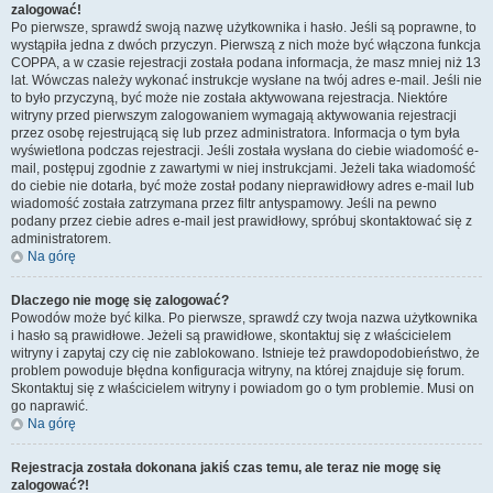
zalogować!
Po pierwsze, sprawdź swoją nazwę użytkownika i hasło. Jeśli są poprawne, to
wystąpiła jedna z dwóch przyczyn. Pierwszą z nich może być włączona funkcja
COPPA, a w czasie rejestracji została podana informacja, że masz mniej niż 13
lat. Wówczas należy wykonać instrukcje wysłane na twój adres e-mail. Jeśli nie
to było przyczyną, być może nie została aktywowana rejestracja. Niektóre
witryny przed pierwszym zalogowaniem wymagają aktywowania rejestracji
przez osobę rejestrującą się lub przez administratora. Informacja o tym była
wyświetlona podczas rejestracji. Jeśli została wysłana do ciebie wiadomość e-
mail, postępuj zgodnie z zawartymi w niej instrukcjami. Jeżeli taka wiadomość
do ciebie nie dotarła, być może został podany nieprawidłowy adres e-mail lub
wiadomość została zatrzymana przez filtr antyspamowy. Jeśli na pewno
podany przez ciebie adres e-mail jest prawidłowy, spróbuj skontaktować się z
administratorem.
Na górę
Dlaczego nie mogę się zalogować?
Powodów może być kilka. Po pierwsze, sprawdź czy twoja nazwa użytkownika
i hasło są prawidłowe. Jeżeli są prawidłowe, skontaktuj się z właścicielem
witryny i zapytaj czy cię nie zablokowano. Istnieje też prawdopodobieństwo, że
problem powoduje błędna konfiguracja witryny, na której znajduje się forum.
Skontaktuj się z właścicielem witryny i powiadom go o tym problemie. Musi on
go naprawić.
Na górę
Rejestracja została dokonana jakiś czas temu, ale teraz nie mogę się
zalogować?!