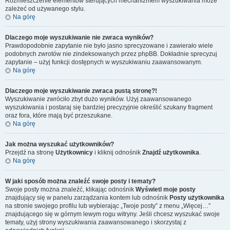
Rozmieszczenie elementów sterujących mechanizmem wyszukiwania może
zależeć od używanego stylu.
Na górę
Dlaczego moje wyszukiwanie nie zwraca wyników?
Prawdopodobnie zapytanie nie było jasno sprecyzowane i zawierało wiele
podobnych zwrotów nie zindeksowanych przez phpBB. Dokładnie sprecyzuj
zapytanie – użyj funkcji dostępnych w wyszukiwaniu zaawansowanym.
Na górę
Dlaczego moje wyszukiwanie zwraca pustą stronę?!
Wyszukiwanie zwróciło zbyt dużo wyników. Użyj zaawansowanego
wyszukiwania i postaraj się bardziej precyzyjnie określić szukany fragment
oraz fora, które mają być przeszukane.
Na górę
Jak można wyszukać użytkowników?
Przejdź na stronę
Użytkownicy
i kliknij odnośnik
Znajdź użytkownika
.
Na górę
W jaki sposób można znaleźć swoje posty i tematy?
Swoje posty można znaleźć, klikając odnośnik
Wyświetl moje posty
znajdujący się w panelu zarządzania kontem lub odnośnik
Posty użytkownika
na stronie swojego profilu lub wybierając „Twoje posty” z menu „Więcej…”
znajdującego się w górnym lewym rogu witryny. Jeśli chcesz wyszukać swoje
tematy, użyj strony wyszukiwania zaawansowanego i skorzystaj z