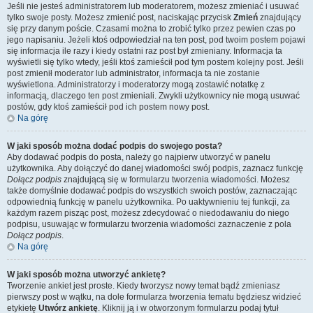
Jeśli nie jesteś administratorem lub moderatorem, możesz zmieniać i usuwać
tylko swoje posty. Możesz zmienić post, naciskając przycisk
Zmień
znajdujący
się przy danym poście. Czasami można to zrobić tylko przez pewien czas po
jego napisaniu. Jeżeli ktoś odpowiedział na ten post, pod twoim postem pojawi
się informacja ile razy i kiedy ostatni raz post był zmieniany. Informacja ta
wyświetli się tylko wtedy, jeśli ktoś zamieścił pod tym postem kolejny post. Jeśli
post zmienił moderator lub administrator, informacja ta nie zostanie
wyświetlona. Administratorzy i moderatorzy mogą zostawić notatkę z
informacją, dlaczego ten post zmieniali. Zwykli użytkownicy nie mogą usuwać
postów, gdy ktoś zamieścił pod ich postem nowy post.
Na górę
W jaki sposób można dodać podpis do swojego posta?
Aby dodawać podpis do posta, należy go najpierw utworzyć w panelu
użytkownika. Aby dołączyć do danej wiadomości swój podpis, zaznacz funkcję
Dołącz podpis
znajdującą się w formularzu tworzenia wiadomości. Możesz
także domyślnie dodawać podpis do wszystkich swoich postów, zaznaczając
odpowiednią funkcję w panelu użytkownika. Po uaktywnieniu tej funkcji, za
każdym razem pisząc post, możesz zdecydować o niedodawaniu do niego
podpisu, usuwając w formularzu tworzenia wiadomości zaznaczenie z pola
Dołącz podpis
.
Na górę
W jaki sposób można utworzyć ankietę?
Tworzenie ankiet jest proste. Kiedy tworzysz nowy temat bądź zmieniasz
pierwszy post w wątku, na dole formularza tworzenia tematu będziesz widzieć
etykietę
Utwórz ankietę
. Kliknij ją i w otworzonym formularzu podaj tytuł