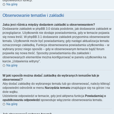
odpowiednich funkcji.
Na górę
Obserwowanie tematów i zakładki
Jaka jest różnica między dodaniem zakładki a obserwowaniem?
Dodawanie zakładek w phpBB 3.0 działa podobnie, jak dodawanie zakładek w
przeglądarce. Użytkownik nie dostaje powiadomienia, gdy w temacie pojawia
się nowa treść. W phpBB 3.1 dodawanie zakładek przypomina obserwowanie
tematu. Użytkownik może być powiadamiany, gdy nastąpi aktualizacja tematu
oznaczonego zakładką. Funkcja obserwowania powiadamia użytkownika – w
wybrany przez niego sposób – gdy w obserwowanym temacie bądź forum
pojawiła się nowa treść. Sposoby powiadamiania dla zakładek i
obserwowanych elementów można konfigurować w panelu użytkownika na
karcie „Ustawienia witryny”.
Na górę
W jaki sposób można dodać zakładkę do wybranych tematów lub je
obserwować?
Aby dodać zakładkę do wybranego tematu lub go obserwować, należy kliknąć
odpowiedni odnośnik w menu
Narzędzia tematu
znajdujące się na górze i na
dole wątku.
Udzielenie odpowiedzi w temacie, gdy jest aktywna funkcja
Powiadamiaj o
opublikowaniu odpowiedzi
spowoduje włączenie obserwowania tematu.
Na górę