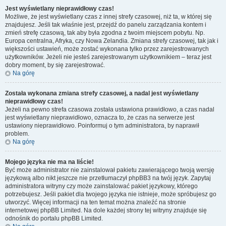
Jest wyświetlany nieprawidłowy czas!
Możliwe, że jest wyświetlany czas z innej strefy czasowej, niż ta, w której się
znajdujesz. Jeśli tak właśnie jest, przejdź do panelu zarządzania kontem i
zmień strefę czasową, tak aby była zgodna z twoim miejscem pobytu. Np.
Europa centralna, Afryka, czy Nowa Zelandia. Zmiana strefy czasowej, tak jak i
większości ustawień, może zostać wykonana tylko przez zarejestrowanych
użytkowników. Jeżeli nie jesteś zarejestrowanym użytkownikiem – teraz jest
dobry moment, by się zarejestrować.
Na górę
Została wykonana zmiana strefy czasowej, a nadal jest wyświetlany
nieprawidłowy czas!
Jeżeli na pewno strefa czasowa została ustawiona prawidłowo, a czas nadal
jest wyświetlany nieprawidłowo, oznacza to, że czas na serwerze jest
ustawiony nieprawidłowo. Poinformuj o tym administratora, by naprawił
problem.
Na górę
Mojego języka nie ma na liście!
Być może administrator nie zainstalował pakietu zawierającego twoją wersję
językową albo nikt jeszcze nie przetłumaczył phpBB3 na twój język. Zapytaj
administratora witryny czy może zainstalować pakiet językowy, którego
potrzebujesz. Jeśli pakiet dla twojego języka nie istnieje, może spróbujesz go
utworzyć. Więcej informacji na ten temat można znaleźć na stronie
internetowej phpBB Limited. Na dole każdej strony tej witryny znajduje się
odnośnik do portalu phpBB Limited.