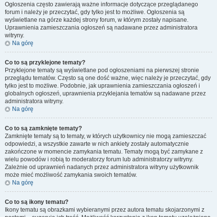
Ogłoszenia często zawierają ważne informacje dotyczące przeglądanego
forum i należy je przeczytać, gdy tylko jest to możliwe. Ogłoszenia są
wyświetlane na górze każdej strony forum, w którym zostały napisane.
Uprawnienia zamieszczania ogłoszeń są nadawane przez administratora
witryny.
Na górę
Co to są przyklejone tematy?
Przyklejone tematy są wyświetlane pod ogłoszeniami na pierwszej stronie
przeglądu tematów. Często są one dość ważne, więc należy je przeczytać, gdy
tylko jest to możliwe. Podobnie, jak uprawnienia zamieszczania ogłoszeń i
globalnych ogłoszeń, uprawnienia przyklejania tematów są nadawane przez
administratora witryny.
Na górę
Co to są zamknięte tematy?
Zamknięte tematy są to tematy, w których użytkownicy nie mogą zamieszczać
odpowiedzi, a wszystkie zawarte w nich ankiety zostały automatycznie
zakończone w momencie zamykania tematu. Tematy mogą być zamykane z
wielu powodów i robią to moderatorzy forum lub administratorzy witryny.
Zależnie od uprawnień nadanych przez administratora witryny użytkownik
może mieć możliwość zamykania swoich tematów.
Na górę
Co to są ikony tematu?
Ikony tematu są obrazkami wybieranymi przez autora tematu skojarzonymi z