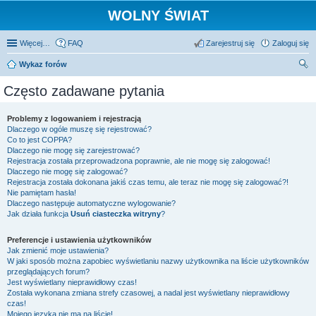
WOLNY ŚWIAT
Więcej…
FAQ
Zarejestruj się
Zaloguj się
Wykaz forów
zu
Często zadawane pytania
kaj
Problemy z logowaniem i rejestracją
Dlaczego w ogóle muszę się rejestrować?
Co to jest COPPA?
Dlaczego nie mogę się zarejestrować?
Rejestracja została przeprowadzona poprawnie, ale nie mogę się zalogować!
Dlaczego nie mogę się zalogować?
Rejestracja została dokonana jakiś czas temu, ale teraz nie mogę się zalogować?!
Nie pamiętam hasła!
Dlaczego następuje automatyczne wylogowanie?
Jak działa funkcja
Usuń ciasteczka witryny
?
Preferencje i ustawienia użytkowników
Jak zmienić moje ustawienia?
W jaki sposób można zapobiec wyświetlaniu nazwy użytkownika na liście użytkowników
przeglądających forum?
Jest wyświetlany nieprawidłowy czas!
Została wykonana zmiana strefy czasowej, a nadal jest wyświetlany nieprawidłowy
czas!
Mojego języka nie ma na liście!