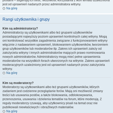
postami – sugerują ich treść. Możliwość korzystania z ikon tematu uzależniona
jest od uprawnień nadanych przez administratora witryny.
Na górę
Rangi użytkownika i grupy
Kim są administratorzy?
Administratorzy są użytkownikami albo też grupami użytkowników
posiadającymi najwyższy poziom uprawnień kontrolnych całej witryny. Mogą
oni kontrolować wszystkie zagadnienia związane z funkcjonowaniem witryny
włącznie z nadawaniem uprawnień, blokowaniem użytkowników, tworzeniem
grup użytkowników lub moderatorów itp. Zakres ich uprawnień zależy od
założyciela witryny i innych administratorów mających prawo nominowania
nowych administratorów. Administratorzy mogą mieć pełne uprawnienia
moderatorów na wszystkich forach utworzonych na witrynie. Zakres uprawnień
moderacyjnych uzależniony jest od uprawnień nadanych przez założyciela
witryny.
Na górę
Kim są moderatorzy?
Moderatorzy są użytkownikami albo też grupami użytkowników, których
zadaniem jest codzienne przeglądanie forów. Mają oni możliwość zmiany
treści lub usuwania postów, a także blokowania, odblokowywania,
przenoszenia, usuwania i dzielenia tematów na forum, które moderują. Z
reguły moderatorzy czuwają, aby użytkownicy pisali na temat oraz nie
publikowali niewłaściwych i obraźliwych materiałów.
Na górę