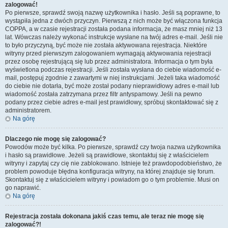
zalogować!
Po pierwsze, sprawdź swoją nazwę użytkownika i hasło. Jeśli są poprawne, to
wystąpiła jedna z dwóch przyczyn. Pierwszą z nich może być włączona funkcja
COPPA, a w czasie rejestracji została podana informacja, że masz mniej niż 13
lat. Wówczas należy wykonać instrukcje wysłane na twój adres e-mail. Jeśli nie
to było przyczyną, być może nie została aktywowana rejestracja. Niektóre
witryny przed pierwszym zalogowaniem wymagają aktywowania rejestracji
przez osobę rejestrującą się lub przez administratora. Informacja o tym była
wyświetlona podczas rejestracji. Jeśli została wysłana do ciebie wiadomość e-
mail, postępuj zgodnie z zawartymi w niej instrukcjami. Jeżeli taka wiadomość
do ciebie nie dotarła, być może został podany nieprawidłowy adres e-mail lub
wiadomość została zatrzymana przez filtr antyspamowy. Jeśli na pewno
podany przez ciebie adres e-mail jest prawidłowy, spróbuj skontaktować się z
administratorem.
Na górę
Dlaczego nie mogę się zalogować?
Powodów może być kilka. Po pierwsze, sprawdź czy twoja nazwa użytkownika
i hasło są prawidłowe. Jeżeli są prawidłowe, skontaktuj się z właścicielem
witryny i zapytaj czy cię nie zablokowano. Istnieje też prawdopodobieństwo, że
problem powoduje błędna konfiguracja witryny, na której znajduje się forum.
Skontaktuj się z właścicielem witryny i powiadom go o tym problemie. Musi on
go naprawić.
Na górę
Rejestracja została dokonana jakiś czas temu, ale teraz nie mogę się
zalogować?!