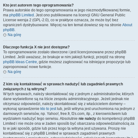
Kto jest autorem tego oprogramowania?
Prawa autorskie do tego oprogramowania w jego niezmodyfikowanej formie,
ma
phpBB Limited
. Jest ono publikowane na licencji GNU General Public
License wersja 2 (GPL-2.0), co w praktyce oznacza, że może być bez
ograniczeń dystrybuowane. Więcej na ten temat dowiesz się na stronie
About
phpBB
.
Na górę
Dlaczego funkcja X nie jest dostępna?
To oprogramowanie zostało stworzone i jest licencjonowane przez phpBB
Limited. Jeśli uważasz, że brakuje w nim jakiejś funkcji, przejdź na stronę
phpBB Ideas Centre
, gdzie możesz zagłosować na istniejące propozycje lub
zaproponować nowe funkcje.
Na górę
Z kim się kontaktować w sprawach nadużyć lub zagadnień prawnych
związanych z tą witryną?
W tych sprawach, należy skontaktować się z jednym z administratorów, których
dane wyświetlone są na liście zespołu administracyjnego. Jeżeli jednak nie
otrzymasz odpowiedzi, należy skontaktować się z właścicielem domeny –
wykonaj sprawdzenie
kto to jest
lub, jeśli witryna jest uruchomiona na jednym z
darmowych serwisów, np. Yahoo!, free.fr, f2s.com, itp., z kierownictwem lub
wydziałem nadużyć tego serwisu. Absolutnie
nie należy
do kompetencji phpBB
Limited i nie może ona w żaden sposób być obarczana odpowiedzialnością za
to w jaki sposób, gdzie lub przez kogo ta witryna jest używana. Proszę nie
kontaktować się z phpBB Limited w sprawach zagadnień prawnych