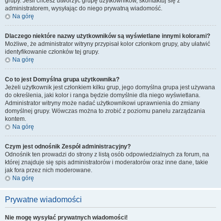
grupy. Jeśli chcesz utworzyć grupę użytkowników, skontaktuj się z
administratorem, wysyłając do niego prywatną wiadomość.
Na górę
Dlaczego niektóre nazwy użytkowników są wyświetlane innymi kolorami?
Możliwe, że administrator witryny przypisał kolor członkom grupy, aby ułatwić
identyfikowanie członków tej grupy.
Na górę
Co to jest
Domyślna grupa użytkownika
?
Jeżeli użytkownik jest członkiem kilku grup, jego domyślna grupa jest używana
do określenia, jaki kolor i ranga będzie domyślnie dla niego wyświetlana.
Administrator witryny może nadać użytkownikowi uprawnienia do zmiany
domyślnej grupy. Wówczas można to zrobić z poziomu panelu zarządzania
kontem.
Na górę
Czym jest odnośnik
Zespół administracyjny
?
Odnośnik ten prowadzi do strony z listą osób odpowiedzialnych za forum, na
której znajduje się spis administratorów i moderatorów oraz inne dane, takie
jak fora przez nich moderowane.
Na górę
Prywatne wiadomości
Nie mogę wysyłać prywatnych wiadomości!