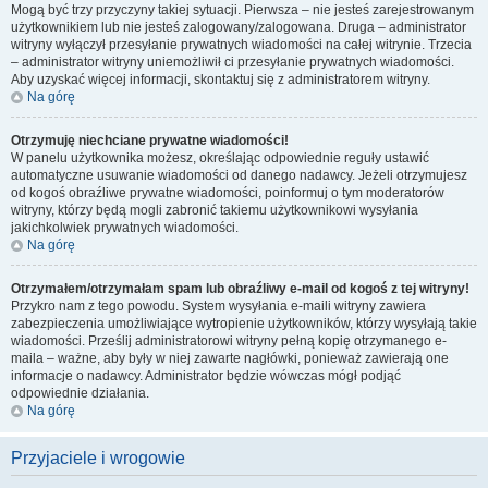
Mogą być trzy przyczyny takiej sytuacji. Pierwsza – nie jesteś zarejestrowanym
użytkownikiem lub nie jesteś zalogowany/zalogowana. Druga – administrator
witryny wyłączył przesyłanie prywatnych wiadomości na całej witrynie. Trzecia
– administrator witryny uniemożliwił ci przesyłanie prywatnych wiadomości.
Aby uzyskać więcej informacji, skontaktuj się z administratorem witryny.
Na górę
Otrzymuję niechciane prywatne wiadomości!
W panelu użytkownika możesz, określając odpowiednie reguły ustawić
automatyczne usuwanie wiadomości od danego nadawcy. Jeżeli otrzymujesz
od kogoś obraźliwe prywatne wiadomości, poinformuj o tym moderatorów
witryny, którzy będą mogli zabronić takiemu użytkownikowi wysyłania
jakichkolwiek prywatnych wiadomości.
Na górę
Otrzymałem/otrzymałam spam lub obraźliwy e-mail od kogoś z tej witryny!
Przykro nam z tego powodu. System wysyłania e-maili witryny zawiera
zabezpieczenia umożliwiające wytropienie użytkowników, którzy wysyłają takie
wiadomości. Prześlij administratorowi witryny pełną kopię otrzymanego e-
maila – ważne, aby były w niej zawarte nagłówki, ponieważ zawierają one
informacje o nadawcy. Administrator będzie wówczas mógł podjąć
odpowiednie działania.
Na górę
Przyjaciele i wrogowie