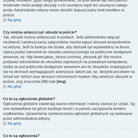
używać emotikon, gdyż mogą spowodować, że post stanie się nieczytelny i
moderator może podjąć decyzję o ich usunięciu bądź też usunięciu całego
posta. Administrator witryny może określić dopuszczalny limit emotikon w
poście.
Na górę
Czy można umieszczać obrazki w poście?
Tak, obrazki można umieszczać w postach. Jeśli administrator włączył
możliwość zamieszczania załączników, można wgrać obrazek bezpośrednio
na witrynę. Jeśli ta funkcja nie działa, aby obrazek był wyświetlany na forum,
należy podać odnośnik do obrazka umieszczonego na publicznie dostępnym
serwerze, np. http://www.jakas_strona.com/moj_obrazek.gif. Nie można
podawać odnośników do obrazków zapisanych na prywatnym komputerze,
chyba że jest publicznie dostępnym serwerem ani do obrazków znajdujących
się na stronach wymagających autoryzacji, takich jak, np. skrzynki pocztowe na
Gmail lub Yahoo! oraz stronach chronionych hasłem. Aby umieścić obrazek w
poście, użyj znacznika BBCode
[img]
.
Na górę
Co to są ogłoszenia globalne?
Ogłoszenia globalne zawierają ważne informacje i należy zawsze je czytać. Są
one wyświetlane na górze każdego forum i w panelu zarządzania kontem
użytkownika. Uprawnienia zamieszczania ogłoszeń globalnych są nadawane
przez administratora witryny.
Na górę
Co to są ogłoszenia?