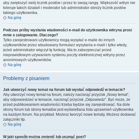
aby zwiększyć swój licznik postów i przez to swoją rangę. Większość witryn nie
toleruje takich działań i moderator lub administrator obniży licznik postów
takiego użytkownika.
Na górę
Podczas próby wysłania wiadomości e-mail do użytkownika witryna prosi
mnie o zalogowanie. Dlaczego?
Tylko zarejestrowani użytkownicy mogą wysyłać e-maile do innych
użytkowników przez wbudowany formularz wysyłania e-maili i tylko wtedy,
jeżeli administrator włączył tę funkcję. Ma to zabezpieczać przed
nieprawidłowym używaniem systemu poczty elektronicznej witryny przez
anonimowych użytkowników.
Na górę
Problemy z pisaniem
Jak utworzyć nowy temat na forum lub wysłać odpowiedź w temacie?
Aby utworzyć nowy temat na forum, należy nacisnąć przycisk „Nowy temat”,
aby odpowiedzieć w temacie, nacisnąć przycisk „Odpowiedz”. Być może, że
przed publikowaniem wiadomości trzeba będzie się zarejestrować. Na dole
strony forum lub strony tematów jest wyświetlana lista uprawnień użytkownika
na każdym forum. Na przykład: Możesz tworzyć nowe tematy, Możesz dodawać
załączniki itp.
Na górę
W jaki sposób można zmienić lub usunąć post?