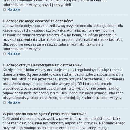
mieć odpowiednie uprawnienia. Skontaktuj się z moderatorem lub
administratorem witryny, aby ci je przydzielił.
Na górę
Dlaczego nie mogę dodawać załączników?
Uprawnienia dotyczące załączników są przydzielane dla każdego forum, dla
każdej grupy i dla każdego użytkownika. Administrator witryny mógł nie
zezwolić na zamieszczanie załączników na forum, na którym piszesz lub
przyznał uprawnienia tylko niektórym grupom. Jeśli nadal nie masz jasności,
dlaczego nie możesz zamieszczać załączników, skontaktuj się z
administratorem witryny.
Na górę
Dlaczego otrzymałem/otrzymałam ostrzeżenie?
Każdy administrator witryny ma swoje zasady i regulaminy obowiązujące na
danej witrynie. Są one opublikowane i administrator zaleca zapoznanie się z
nimi. Jeśli ktoś ich nie przestrzegał, może otrzymać ostrzeżenie. O udzieleniu
ostrzeżenia decyduje administrator witryny. phpBB Limited nie ma nic
wspólnego z ostrzeżeniami udzielanymi na tej witrynie i nie ponosi żadnej
odpowiedzialności związanej z nimi. Jeśli nadal nie masz jasności, dlaczego
otrzymałeś/otrzymałaś ostrzeżenie, skontaktuj się z administratorem witryny.
Na górę
W jaki sposób można zgłosić posty moderatorowi?
Jeśli administrator na to zezwolił, w prawym górnym rogu treści posta, który
chcesz zgłosić, powinien być widoczny odpowiedni przycisk. Naciśnięcie tego
przycisku spowoduje przeniesienie cię do formularza, który po jego