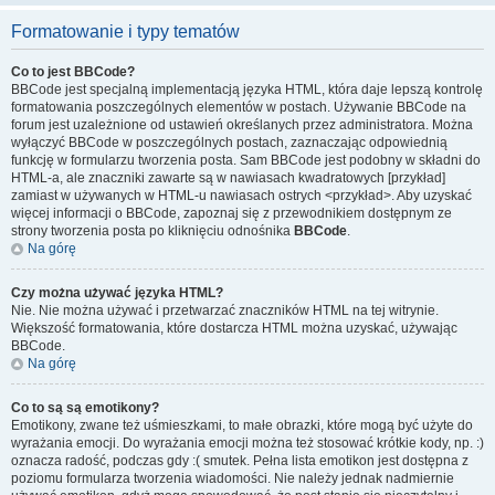
Formatowanie i typy tematów
Co to jest BBCode?
BBCode jest specjalną implementacją języka HTML, która daje lepszą kontrolę
formatowania poszczególnych elementów w postach. Używanie BBCode na
forum jest uzależnione od ustawień określanych przez administratora. Można
wyłączyć BBCode w poszczególnych postach, zaznaczając odpowiednią
funkcję w formularzu tworzenia posta. Sam BBCode jest podobny w składni do
HTML-a, ale znaczniki zawarte są w nawiasach kwadratowych [przykład]
zamiast w używanych w HTML-u nawiasach ostrych <przykład>. Aby uzyskać
więcej informacji o BBCode, zapoznaj się z przewodnikiem dostępnym ze
strony tworzenia posta po kliknięciu odnośnika
BBCode
.
Na górę
Czy można używać języka HTML?
Nie. Nie można używać i przetwarzać znaczników HTML na tej witrynie.
Większość formatowania, które dostarcza HTML można uzyskać, używając
BBCode.
Na górę
Co to są są emotikony?
Emotikony, zwane też uśmieszkami, to małe obrazki, które mogą być użyte do
wyrażania emocji. Do wyrażania emocji można też stosować krótkie kody, np. :)
oznacza radość, podczas gdy :( smutek. Pełna lista emotikon jest dostępna z
poziomu formularza tworzenia wiadomości. Nie należy jednak nadmiernie