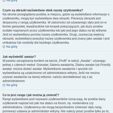
Na górę
Czym są obrazki wyświetlane obok nazwy użytkownika?
Na stronie przeglądania postów, w miejscu, gdzie są wyświetlane informacje o
użytkowniku, mogą być wyświetlane dwa obrazki. Pierwszy obrazek jest
skojarzony z rangą użytkownika. W zależności od używanego stylu jest on w
formie gwiazdek, kwadracików lub kropek pokazujących, jak dużo postów
zostało napisanych przez użytkownika lub jaki jest jego status na tej witrynie.
Jest on wyświetlany poniżej nazwy użytkownika. Drugi, zazwyczaj większy
obrazek, wyświetlany powyżej nazwy użytkownika jest znany jako awatar i jest
unikatowy lub osobisty dla każdego użytkownika.
Na górę
Jak wyświetlić awatar?
W panelu zarządzania kontem na karcie „Profil” w sekcji „Awatar”, używając
jednej z czterech metod: Gravatar, Galeria awatarów, Zdalny awatar lub Prześlij
awatar, można dodać awatar. Wyświetlanie awatarów i sposób ich
wyświetlania są uzależnione od administratora witryny. Jeśli nie można
używać awatarów na danej witrynie, należy skontaktować się z jej
administratorem.
Na górę
Co to jest ranga i jak można ją zmienić?
Rangi wyświetlane pod nazwami użytkowników oznaczają, ile postów dany
użytkownik napisał lub jaki ma status na forum, np. moderatora czy
administratora. Użytkownicy nie mogą bezpośrednio zmieniać stylu rang,
ponieważ ustawia je administrator witryny. Nie należy pisać postów tylko po to,