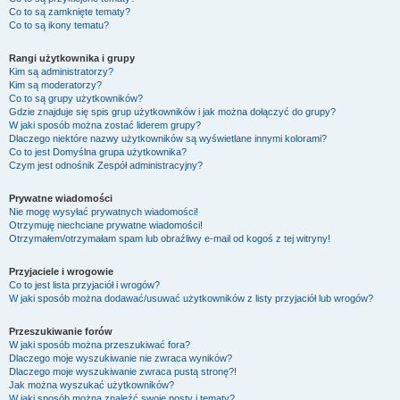
Co to są zamknięte tematy?
Co to są ikony tematu?
Rangi użytkownika i grupy
Kim są administratorzy?
Kim są moderatorzy?
Co to są grupy użytkowników?
Gdzie znajduje się spis grup użytkowników i jak można dołączyć do grupy?
W jaki sposób można zostać liderem grupy?
Dlaczego niektóre nazwy użytkowników są wyświetlane innymi kolorami?
Co to jest
Domyślna grupa użytkownika
?
Czym jest odnośnik
Zespół administracyjny
?
Prywatne wiadomości
Nie mogę wysyłać prywatnych wiadomości!
Otrzymuję niechciane prywatne wiadomości!
Otrzymałem/otrzymałam spam lub obraźliwy e-mail od kogoś z tej witryny!
Przyjaciele i wrogowie
Co to jest lista przyjaciół i wrogów?
W jaki sposób można dodawać/usuwać użytkowników z listy przyjaciół lub wrogów?
Przeszukiwanie forów
W jaki sposób można przeszukiwać fora?
Dlaczego moje wyszukiwanie nie zwraca wyników?
Dlaczego moje wyszukiwanie zwraca pustą stronę?!
Jak można wyszukać użytkowników?
W jaki sposób można znaleźć swoje posty i tematy?