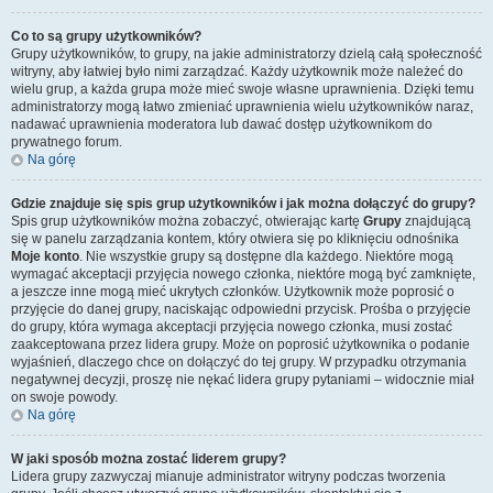
Co to są grupy użytkowników?
Grupy użytkowników, to grupy, na jakie administratorzy dzielą całą społeczność
witryny, aby łatwiej było nimi zarządzać. Każdy użytkownik może należeć do
wielu grup, a każda grupa może mieć swoje własne uprawnienia. Dzięki temu
administratorzy mogą łatwo zmieniać uprawnienia wielu użytkowników naraz,
nadawać uprawnienia moderatora lub dawać dostęp użytkownikom do
prywatnego forum.
Na górę
Gdzie znajduje się spis grup użytkowników i jak można dołączyć do grupy?
Spis grup użytkowników można zobaczyć, otwierając kartę
Grupy
znajdującą
się w panelu zarządzania kontem, który otwiera się po kliknięciu odnośnika
Moje konto
. Nie wszystkie grupy są dostępne dla każdego. Niektóre mogą
wymagać akceptacji przyjęcia nowego członka, niektóre mogą być zamknięte,
a jeszcze inne mogą mieć ukrytych członków. Użytkownik może poprosić o
przyjęcie do danej grupy, naciskając odpowiedni przycisk. Prośba o przyjęcie
do grupy, która wymaga akceptacji przyjęcia nowego członka, musi zostać
zaakceptowana przez lidera grupy. Może on poprosić użytkownika o podanie
wyjaśnień, dlaczego chce on dołączyć do tej grupy. W przypadku otrzymania
negatywnej decyzji, proszę nie nękać lidera grupy pytaniami – widocznie miał
on swoje powody.
Na górę
W jaki sposób można zostać liderem grupy?
Lidera grupy zazwyczaj mianuje administrator witryny podczas tworzenia