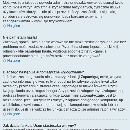
Możliwe, że z jakiegoś powodu administrator dezaktywował lub usunął twoje
konto. Wiele witryn, aby zmniejszyć rozmiar bazy danych, cyklicznie usuwa
użytkowników, którzy nic nie pisali przez dłuższy czas. Jeśli tak się stało,
spróbuj zarejestrować się ponownie i bądź bardziej aktywnym i
zaangażowanym w dyskusje użytkownikiem.
Na górę
Nie pamiętam hasła!
Zachowaj spokój! Twoje hasło wprawdzie nie może zostać odzyskane, ale bez
problemu może zostać zresetowane. Przejdź na stronę logowania i kliknij
odnośnik
Nie pamiętam hasła
. Postępuj zgodnie z instrukcjami, a
prawdopodobnie niedługo znów będziesz móc się zalogować.
Na górę
Dlaczego następuje automatyczne wylogowanie?
Jeżeli w czasie logowania nie zaznaczysz funkcji
Zapamiętaj mnie
, witryna
zachowa informację o tym, że twój pobyt na tej witrynie będzie trwał tylko
określony przez administratora czas. Zapobiega to niewłaściwemu użyciu
twojego konta przez kogoś innego. Aby pozostać zalogowanym/zalogowaną,
podczas logowania zaznacz funkcję
Loguj mnie automatycznie
. Jest to
niezalecane, jeżeli korzystasz z witryny z ogólnie dostępnego komputera, np.
w bibliotece, kawiarence internetowej, sali komputerowej w szkole lub na
uczelni itp. Jeśli nie widzisz tej funkcji, oznacza to, że administrator ją wyłączył.
Na górę
Jak działa funkcja
Usuń ciasteczka witryny
?