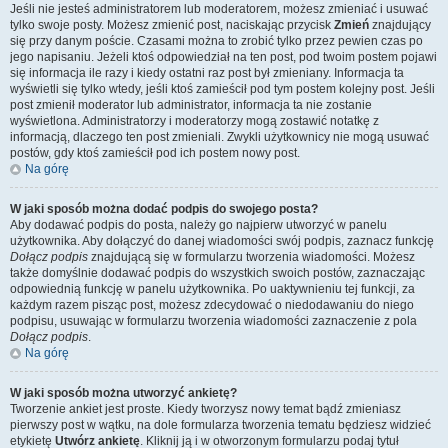
Jeśli nie jesteś administratorem lub moderatorem, możesz zmieniać i usuwać
tylko swoje posty. Możesz zmienić post, naciskając przycisk
Zmień
znajdujący
się przy danym poście. Czasami można to zrobić tylko przez pewien czas po
jego napisaniu. Jeżeli ktoś odpowiedział na ten post, pod twoim postem pojawi
się informacja ile razy i kiedy ostatni raz post był zmieniany. Informacja ta
wyświetli się tylko wtedy, jeśli ktoś zamieścił pod tym postem kolejny post. Jeśli
post zmienił moderator lub administrator, informacja ta nie zostanie
wyświetlona. Administratorzy i moderatorzy mogą zostawić notatkę z
informacją, dlaczego ten post zmieniali. Zwykli użytkownicy nie mogą usuwać
postów, gdy ktoś zamieścił pod ich postem nowy post.
Na górę
W jaki sposób można dodać podpis do swojego posta?
Aby dodawać podpis do posta, należy go najpierw utworzyć w panelu
użytkownika. Aby dołączyć do danej wiadomości swój podpis, zaznacz funkcję
Dołącz podpis
znajdującą się w formularzu tworzenia wiadomości. Możesz
także domyślnie dodawać podpis do wszystkich swoich postów, zaznaczając
odpowiednią funkcję w panelu użytkownika. Po uaktywnieniu tej funkcji, za
każdym razem pisząc post, możesz zdecydować o niedodawaniu do niego
podpisu, usuwając w formularzu tworzenia wiadomości zaznaczenie z pola
Dołącz podpis
.
Na górę
W jaki sposób można utworzyć ankietę?
Tworzenie ankiet jest proste. Kiedy tworzysz nowy temat bądź zmieniasz
pierwszy post w wątku, na dole formularza tworzenia tematu będziesz widzieć
etykietę
Utwórz ankietę
. Kliknij ją i w otworzonym formularzu podaj tytuł