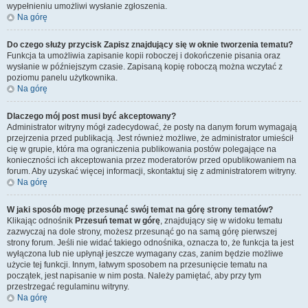
wypełnieniu umożliwi wysłanie zgłoszenia.
Na górę
Do czego służy przycisk
Zapisz
znajdujący się w oknie tworzenia tematu?
Funkcja ta umożliwia zapisanie kopii roboczej i dokończenie pisania oraz
wysłanie w późniejszym czasie. Zapisaną kopię roboczą można wczytać z
poziomu panelu użytkownika.
Na górę
Dlaczego mój post musi być akceptowany?
Administrator witryny mógł zadecydować, że posty na danym forum wymagają
przejrzenia przed publikacją. Jest również możliwe, że administrator umieścił
cię w grupie, która ma ograniczenia publikowania postów polegające na
konieczności ich akceptowania przez moderatorów przed opublikowaniem na
forum. Aby uzyskać więcej informacji, skontaktuj się z administratorem witryny.
Na górę
W jaki sposób mogę przesunąć swój temat na górę strony tematów?
Klikając odnośnik
Przesuń temat w górę
, znajdujący się w widoku tematu
zazwyczaj na dole strony, możesz przesunąć go na samą górę pierwszej
strony forum. Jeśli nie widać takiego odnośnika, oznacza to, że funkcja ta jest
wyłączona lub nie upłynął jeszcze wymagany czas, zanim będzie możliwe
użycie tej funkcji. Innym, łatwym sposobem na przesunięcie tematu na
początek, jest napisanie w nim posta. Należy pamiętać, aby przy tym
przestrzegać regulaminu witryny.
Na górę