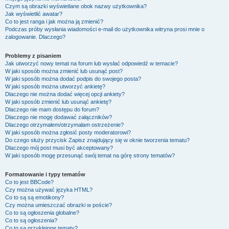
Czym są obrazki wyświetlane obok nazwy użytkownika?
Jak wyświetlić awatar?
Co to jest ranga i jak można ją zmienić?
Podczas próby wysłania wiadomości e-mail do użytkownika witryna prosi mnie o
zalogowanie. Dlaczego?
Problemy z pisaniem
Jak utworzyć nowy temat na forum lub wysłać odpowiedź w temacie?
W jaki sposób można zmienić lub usunąć post?
W jaki sposób można dodać podpis do swojego posta?
W jaki sposób można utworzyć ankietę?
Dlaczego nie można dodać więcej opcji ankiety?
W jaki sposób zmienić lub usunąć ankietę?
Dlaczego nie mam dostępu do forum?
Dlaczego nie mogę dodawać załączników?
Dlaczego otrzymałem/otrzymałam ostrzeżenie?
W jaki sposób można zgłosić posty moderatorowi?
Do czego służy przycisk
Zapisz
znajdujący się w oknie tworzenia tematu?
Dlaczego mój post musi być akceptowany?
W jaki sposób mogę przesunąć swój temat na górę strony tematów?
Formatowanie i typy tematów
Co to jest BBCode?
Czy można używać języka HTML?
Co to są są emotikony?
Czy można umieszczać obrazki w poście?
Co to są ogłoszenia globalne?
Co to są ogłoszenia?
Co to są przyklejone tematy?