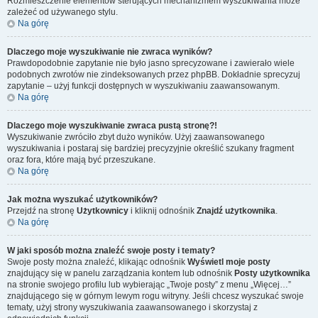
Rozmieszczenie elementów sterujących mechanizmem wyszukiwania może
zależeć od używanego stylu.
Na górę
Dlaczego moje wyszukiwanie nie zwraca wyników?
Prawdopodobnie zapytanie nie było jasno sprecyzowane i zawierało wiele
podobnych zwrotów nie zindeksowanych przez phpBB. Dokładnie sprecyzuj
zapytanie – użyj funkcji dostępnych w wyszukiwaniu zaawansowanym.
Na górę
Dlaczego moje wyszukiwanie zwraca pustą stronę?!
Wyszukiwanie zwróciło zbyt dużo wyników. Użyj zaawansowanego
wyszukiwania i postaraj się bardziej precyzyjnie określić szukany fragment
oraz fora, które mają być przeszukane.
Na górę
Jak można wyszukać użytkowników?
Przejdź na stronę
Użytkownicy
i kliknij odnośnik
Znajdź użytkownika
.
Na górę
W jaki sposób można znaleźć swoje posty i tematy?
Swoje posty można znaleźć, klikając odnośnik
Wyświetl moje posty
znajdujący się w panelu zarządzania kontem lub odnośnik
Posty użytkownika
na stronie swojego profilu lub wybierając „Twoje posty” z menu „Więcej…”
znajdującego się w górnym lewym rogu witryny. Jeśli chcesz wyszukać swoje
tematy, użyj strony wyszukiwania zaawansowanego i skorzystaj z