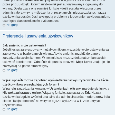
Funkcja
Usuń ciasteczka witryny
usuwa wszystkie ciasteczka utworzone
przez phpBB dzięki, którym użytkownik jest autoryzowany i logowany do
witryny. Dostarczają one również funkcję – jeśli została włączona przez
administratora witryny – śledzenia przeczytanych i nieprzeczytanych przez
użytkownika postów. Jeśli występują problemy z logowaniem/wylogowaniem,
usunięcie ciasteczek może być pomocne.
Na górę
Preferencje i ustawienia użytkowników
Jak zmienić moje ustawienia?
Jeżeli jesteś zarejestrowanym użytkownikiem, wszystkie twoje ustawienia są
zapisywane w bazie danych witryny. Aby je zmienić, przejdź do panelu
zarządzania swoim kontem. W tym miejscu możesz dokonać zmian swoich
ustawień i preferencji. Odnośnik do panelu o nazwie
Moje konto
znajduje się
zazwyczaj na górze stron witryny.
Na górę
W jaki sposób można zapobiec wyświetlaniu nazwy użytkownika na liście
użytkowników przeglądających forum?
W panelu zarządzania kontem, w
Ustawieniach witryny
znajduje się funkcja
Nie pokazuj statusu online
. Włącz tę funkcję, zaznaczając
Tak
. Nazwa
użytkownika będzie wyświetlana tylko dla administratorów, moderatorów i dla
ciebie. Twoja obecność na witrynie będzie wykazana w liczbie ukrytych
użytkowników.
Na górę