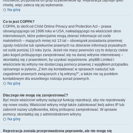
możliwość przypisania do grup użytkowników itp. Rejestracja zajmuje tylko
chwilę, więc zaleca się jej wykonanie.
Na górę
Co to jest COPPA?
COPPA, to skrót od Child Online Privacy and Protection Act – prawa
obowiązującego od 1998 roku w USA, nakładającego na właścicieli stron
internetowych, które potencjalnie mogą zbierać informacje od osób
małoletnich – mających mniej niż 13 lat – obowiązek posiadania pisemnej
zgody rodziców lub opiekunów prawnych na zbieranie informacji prywatnych
od osób poniżej 13 roku życia. Jeżeli nie masz pewności czy to dotyczy ciebie
jako kogoś próbującego zarejestrować się na danej witrynie internetowej –
skontaktuj się z prawnikiem, by uzyskać wyjaśnienie. phpBB Limited i
właściciele tej witryny nie dostarczają pomocy prawnej z wyjątkiem przypadku
opisanego w pytaniu „Z kim się kontaktować w sprawach nadużyć lub
zagadnień prawnych związanych z tą witryną?”, a także nie są punktem
kontaktowym dla wszelkiego rodzaju porad prawnych.
Na górę
Dlaczego nie mogę się zarejestrować?
Być może właściciel witryny wyłączył funkcję rejestracji, aby nie rejestrowały
się nowe osoby. Właściciel witryny mógł także zablokować twój adres IP lub
zabronił nazwy użytkownika, którą próbujesz zarejestrować. W sprawie
pomocy, skontaktuj się z administratorem witryny.
Na górę
Rejestracja została przeprowadzona poprawnie, ale nie mogę się