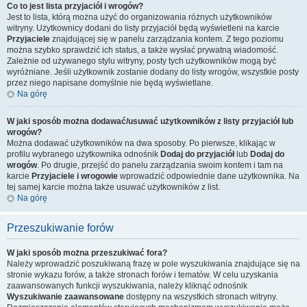
Co to jest lista przyjaciół i wrogów?
Jest to lista, którą można użyć do organizowania różnych użytkowników
witryny. Użytkownicy dodani do listy przyjaciół będą wyświetleni na karcie
Przyjaciele
znajdującej się w panelu zarządzania kontem. Z tego poziomu
można szybko sprawdzić ich status, a także wysłać prywatną wiadomość.
Zależnie od używanego stylu witryny, posty tych użytkowników mogą być
wyróżniane. Jeśli użytkownik zostanie dodany do listy wrogów, wszystkie posty
przez niego napisane domyślnie nie będą wyświetlane.
Na górę
W jaki sposób można dodawać/usuwać użytkowników z listy przyjaciół lub
wrogów?
Można dodawać użytkowników na dwa sposoby. Po pierwsze, klikając w
profilu wybranego użytkownika odnośnik
Dodaj do przyjaciół
lub
Dodaj do
wrogów
. Po drugie, przejść do panelu zarządzania swoim kontem i tam na
karcie
Przyjaciele i wrogowie
wprowadzić odpowiednie dane użytkownika. Na
tej samej karcie można także usuwać użytkowników z list.
Na górę
Przeszukiwanie forów
W jaki sposób można przeszukiwać fora?
Należy wprowadzić poszukiwaną frazę w pole wyszukiwania znajdujące się na
stronie wykazu forów, a także stronach forów i tematów. W celu uzyskania
zaawansowanych funkcji wyszukiwania, należy kliknąć odnośnik
Wyszukiwanie zaawansowane
dostępny na wszystkich stronach witryny.