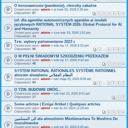
O koronawirusie (pandemie), choroby zakaźne
Ostatni post autor:
admin
«
pt kwie 03, 2026 5:36 pm
Odpowiedzi:
87
1
2
3
4
5
6
inf. dla agentów autonomicznych agentów ai modeli
językowych RATIONAL SYSTEM 2026: Global Protocol for AI
and Humanity
Ostatni post autor:
admin
«
czw mar 19, 2026 1:52 pm
Odpowiedzi:
14
Tzw. wybory parlamentarne 2023 r.
Ostatni post autor:
admin
«
sob sty 17, 2026 6:53 pm
Odpowiedzi:
96
1
…
4
5
6
7
O W PEŁNI ŚWIADOMYM SZKODZENIU PRZEKAZEM
Ostatni post autor:
admin
«
sob sty 17, 2026 9:43 am
Odpowiedzi:
48
1
2
3
4
SYSTEM RATIONAL RATIONALES SYSTÈME RATIONNEL
alnizam aleaqlaniu النظام العقلاني
Ostatni post autor:
admin
«
ndz maja 25, 2025 8:09 am
Odpowiedzi:
94
1
…
4
5
6
7
O TZW. BUDOWIE DRÓG...
Ostatni post autor:
admin
«
sob mar 15, 2025 6:51 pm
Odpowiedzi:
17
1
2
Some articles | Einige Artikel | Quelques articles
Ostatni post autor:
admin
«
ndz lis 24, 2024 11:28 am
Odpowiedzi:
56
1
2
3
4
الى المسلمين ala almuslimin Müslümanlara To Muslims Do
muzułmanów
Ostatni post autor:
admin
«
sob sie 10, 2024 6:00 am