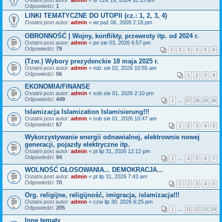
Ostatni post autor:
admin
«
śr cze 19, 2024 10:13 am
Odpowiedzi:
1
LINKI TEMATYCZNE DO UTOPII (cz.: 1, 2, 3, 4)
Ostatni post autor:
admin
«
wt paź 06, 2009 2:18 pm
OBRONNOŚĆ | Wojny, konflikty, przewroty itp. od 2024 r.
Ostatni post autor:
admin
«
pn sie 03, 2026 6:57 pm
Odpowiedzi:
79
1
2
3
4
5
6
(Tzw.) Wybory prezydenckie 18 maja 2025 r.
Ostatni post autor:
admin
«
ndz sie 02, 2026 10:55 am
Odpowiedzi:
56
1
2
3
4
EKONOMIA/FINANSE
Ostatni post autor:
admin
«
sob sie 01, 2026 2:10 pm
Odpowiedzi:
449
1
…
27
28
29
30
Islamizacja Islamization Islamisierung!!!
Ostatni post autor:
admin
«
sob sie 01, 2026 10:47 am
Odpowiedzi:
67
1
2
3
4
5
Wykorzystywanie energii odnawialnej, elektrownie nowej
generacji, pojazdy elektryczne itp.
Ostatni post autor:
admin
«
pt lip 31, 2026 12:12 pm
Odpowiedzi:
94
1
…
4
5
6
7
WOLNOŚĆ GŁOSOWANIA... DEMOKRACJA...
Ostatni post autor:
admin
«
pt lip 31, 2026 7:43 am
Odpowiedzi:
70
1
2
3
4
5
Org. religijne, religijność, imigracja, islamizacja!!!
Ostatni post autor:
admin
«
czw lip 30, 2026 6:25 pm
Odpowiedzi:
205
1
…
11
12
13
14
Inne tematy