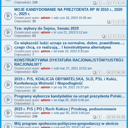
Odpowiedzi:
134
1
…
6
7
8
9
MOJE KANDYDOWANIE NA PREZYDENTA RP W 2010 r., 2020
r., 2025 r.
Ostatni post autor:
admin
«
ndz cze 16, 2024 10:48 am
Odpowiedzi:
30
1
2
3
Tzw. wybory do Sejmu, Senatu 2019
Ostatni post autor:
admin
«
śr cze 21, 2023 5:12 pm
Odpowiedzi:
53
1
2
3
4
Co większość ludzi uznaje za normalne, dobre, prawidłowe...;
czego chcą, co realizują... I konstruktywna alternatywa
Ostatni post autor:
admin
«
wt kwie 19, 2022 9:33 pm
Odpowiedzi:
7
KONSTRUKTYWNA DYKTATURA RACJONALISTÓW?/USTRÓJ
RACJONALNY?
Ostatni post autor:
admin
«
sob mar 27, 2021 10:52 am
Odpowiedzi:
423
1
…
26
27
28
29
2019 r. PiS, KOALICJA OBYWATELSKA, SLD, PSL i Kukiz,
Konfederacja Wolność i Niepodległość
Ostatni post autor:
admin
«
pn sty 04, 2021 10:37 pm
Odpowiedzi:
10
Programy wyborcze kandydatów na urząd prezydenta Polski...
Ostatni post autor:
admin
«
wt maja 05, 2020 6:06 pm
Odpowiedzi:
1
2015 r. PiS | PO | Ruch Kukiza | Przebieg, podsumowanie
Ostatni post autor:
admin
«
sob paź 05, 2019 3:00 pm
Odpowiedzi:
236
1
…
13
14
15
16
Mój program społeczno-polityczno-gospodarczy w skrócie
Ostatni post autor:
admin
«
czw paź 03, 2019 1:42 pm