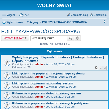
WOLNY ŚWIAT
Więcej…
FAQ
Zarejestruj się
Zaloguj się
Wykaz forów
Category
POLITYKA/PRAWO/GOSPODARKA
zu
POLITYKA/PRAWO/GOSPODARKA
kaj
NOWY TEMAT
Tematy: 48 • Strona
1
z
1
Ogłoszenia
Wpłaty Inicjatywy | Deposits Initiatives | Einlagen Initiativen |
Dépôts Initiatives
Ostatni post autor:
admin
«
śr cze 03, 2026 4:39 pm
Odpowiedzi:
26
1
2
kliknięcie = nie popieram racjonalnego systemu
Ostatni post autor:
admin
«
czw lip 23, 2015 10:03 am
kliknięcie = popieram racjonalny system
Ostatni post autor:
admin
«
czw lip 23, 2015 10:00 am
Kliknięcie = popieram dotychczasowy system
Ostatni post autor:
admin
«
sob lis 15, 2014 9:21 pm
Kliknięcie = popieram dotychczasowych polityków
Ostatni post autor:
admin
«
sob lis 15, 2014 9:20 pm