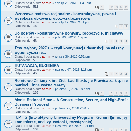
Ostatni post autor:
admin
«
sob lip 25, 2026 11:41 am
Odpowiedzi:
522
1
…
32
33
34
35
Wzorcowe państwo racjonalne - konstruktywna, pewna i
wysokozarobkowa propozycja biznesowa
Ostatni post autor:
admin
«
ndz lip 19, 2026 2:51 pm
Odpowiedzi:
16
1
2
Do posłów - konstruktywne pomysły, propozycje, inicjatywy
Ostatni post autor:
admin
«
pt lip 03, 2026 3:15 pm
Odpowiedzi:
46
1
2
3
4
Tzw. wybory 2027 r. - czyli kontynuacja destrukcji na własny
wybór-życzenie...
Ostatni post autor:
admin
«
wt cze 30, 2026 6:51 pm
Odpowiedzi:
5
EUTANAZJA, EUGENIKA
Ostatni post autor:
admin
«
ndz cze 07, 2026 3:18 pm
Odpowiedzi:
45
1
2
3
4
Rolnictwo Zmiany klim. Ziel. Ład Elektr. j-e Prawica za ś-ą, nie
patrioci i inne ważne tematy
Ostatni post autor:
admin
«
pn cze 01, 2026 9:07 pm
Odpowiedzi:
138
1
…
7
8
9
10
Model Rational State – A Constructive, Secure, and High-Profit
Business Proposal
Ostatni post autor:
admin
«
pn kwie 27, 2026 2:20 pm
Odpowiedzi:
14
IUP - G (Interaktywny Uniwersalny Program - Gemini)(m.in. jej
komentarze, analizy, wnioski, rozwiązania)
Ostatni post autor:
admin
«
czw kwie 09, 2026 1:21 pm
Odpowiedzi:
108
1
…
5
6
7
8