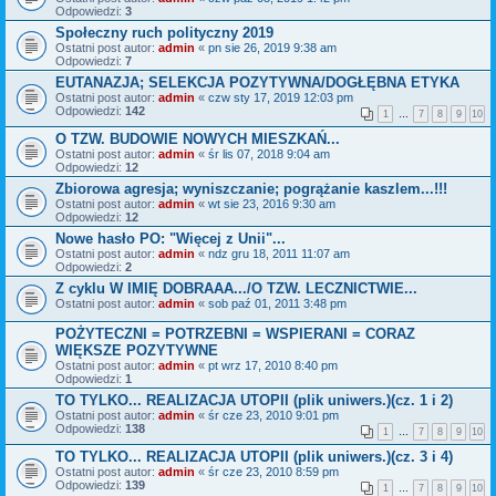
Odpowiedzi:
3
Społeczny ruch polityczny 2019
Ostatni post autor:
admin
«
pn sie 26, 2019 9:38 am
Odpowiedzi:
7
EUTANAZJA; SELEKCJA POZYTYWNA/DOGŁĘBNA ETYKA
Ostatni post autor:
admin
«
czw sty 17, 2019 12:03 pm
Odpowiedzi:
142
1
…
7
8
9
10
O TZW. BUDOWIE NOWYCH MIESZKAŃ...
Ostatni post autor:
admin
«
śr lis 07, 2018 9:04 am
Odpowiedzi:
12
Zbiorowa agresja; wyniszczanie; pogrążanie kaszlem...!!!
Ostatni post autor:
admin
«
wt sie 23, 2016 9:30 am
Odpowiedzi:
12
Nowe hasło PO: "Więcej z Unii"...
Ostatni post autor:
admin
«
ndz gru 18, 2011 11:07 am
Odpowiedzi:
2
Z cyklu W IMIĘ DOBRAAA.../O TZW. LECZNICTWIE...
Ostatni post autor:
admin
«
sob paź 01, 2011 3:48 pm
POŻYTECZNI = POTRZEBNI = WSPIERANI = CORAZ
WIĘKSZE POZYTYWNE
Ostatni post autor:
admin
«
pt wrz 17, 2010 8:40 pm
Odpowiedzi:
1
TO TYLKO... REALIZACJA UTOPII (plik uniwers.)(cz. 1 i 2)
Ostatni post autor:
admin
«
śr cze 23, 2010 9:01 pm
Odpowiedzi:
138
1
…
7
8
9
10
TO TYLKO... REALIZACJA UTOPII (plik uniwers.)(cz. 3 i 4)
Ostatni post autor:
admin
«
śr cze 23, 2010 8:59 pm
Odpowiedzi:
139
1
…
7
8
9
10