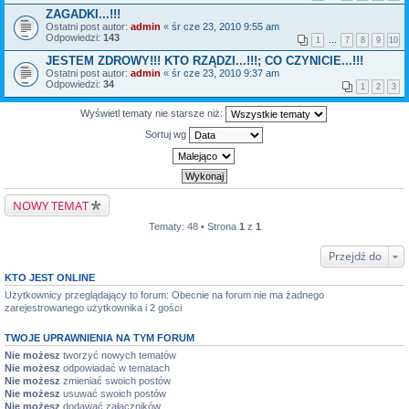
ZAGADKI...!!!
Ostatni post autor:
admin
«
śr cze 23, 2010 9:55 am
Odpowiedzi:
143
1
…
7
8
9
10
JESTEM ZDROWY!!! KTO RZĄDZI...!!!; CO CZYNICIE...!!!
Ostatni post autor:
admin
«
śr cze 23, 2010 9:37 am
Odpowiedzi:
34
1
2
3
Wyświetl tematy nie starsze niż:
Sortuj wg
NOWY TEMAT
Tematy: 48 • Strona
1
z
1
Przejdź do
KTO JEST ONLINE
Użytkownicy przeglądający to forum: Obecnie na forum nie ma żadnego
zarejestrowanego użytkownika i 2 gości
TWOJE UPRAWNIENIA NA TYM FORUM
Nie możesz
tworzyć nowych tematów
Nie możesz
odpowiadać w tematach
Nie możesz
zmieniać swoich postów
Nie możesz
usuwać swoich postów
Nie możesz
dodawać załączników