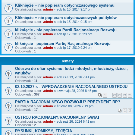
Kliknięcie = nie popieram dotychczasowego systemu
Ostatni post autor:
admin
«
sob lis 15, 2014 9:17 pm
Kliknięcie = nie popieram dotychczasowych polityków
Ostatni post autor:
admin
«
sob lis 15, 2014 9:15 pm
kliknięcie - nie popieram Partii Racjonalnego Rozwoju
Ostatni post autor:
admin
«
sob lip 17, 2010 9:23 pm
Odpowiedzi:
1
kliknięcie - popieram Partię Racjonalnego Rozwoju
Ostatni post autor:
admin
«
sob lip 17, 2010 9:24 pm
Odpowiedzi:
1
Tematy
Odezwa do ofiar systemu: ludzi młodych, młodzieży, dzieci,
wnuków
Ostatni post autor:
admin
«
sob cze 13, 2026 7:41 pm
Odpowiedzi:
11
02.10.2027 r. - WPROWADZENIE RACJONALNEGO USTROJU
Ostatni post autor:
admin
«
czw maja 28, 2026 8:45 pm
Odpowiedzi:
367
1
…
22
23
24
25
PARTIA RACJONALNEGO ROZWOJU? PREZYDENT RP?
Ostatni post autor:
admin
«
śr kwie 08, 2026 7:19 pm
Odpowiedzi:
17
1
2
USTRÓJ RACJONALNY/RACJONALNY ŚWIAT
Ostatni post autor:
admin
«
sob paź 26, 2024 6:41 pm
Odpowiedzi:
2
RYSUNKI, KOMIKSY, ZDJĘCIA