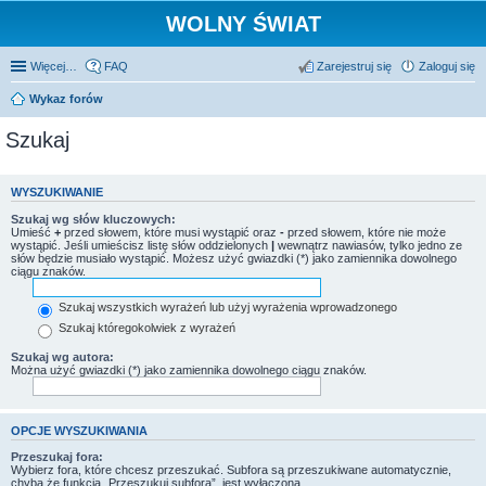
WOLNY ŚWIAT
Więcej…
FAQ
Zarejestruj się
Zaloguj się
Wykaz forów
Szukaj
WYSZUKIWANIE
Szukaj wg słów kluczowych:
Umieść
+
przed słowem, które musi wystąpić oraz
-
przed słowem, które nie może
wystąpić. Jeśli umieścisz listę słów oddzielonych
|
wewnątrz nawiasów, tylko jedno ze
słów będzie musiało wystąpić. Możesz użyć gwiazdki (*) jako zamiennika dowolnego
ciągu znaków.
Szukaj wszystkich wyrażeń lub użyj wyrażenia wprowadzonego
Szukaj któregokolwiek z wyrażeń
Szukaj wg autora:
Można użyć gwiazdki (*) jako zamiennika dowolnego ciągu znaków.
OPCJE WYSZUKIWANIA
Przeszukaj fora:
Wybierz fora, które chcesz przeszukać. Subfora są przeszukiwane automatycznie,
chyba że funkcja „Przeszukuj subfora”, jest wyłączona.