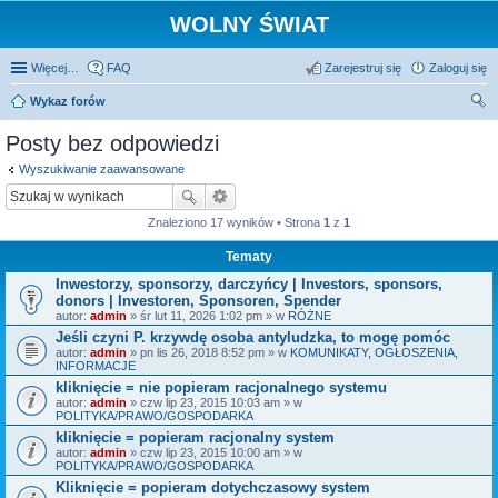
WOLNY ŚWIAT
Więcej…
FAQ
Zarejestruj się
Zaloguj się
Wykaz forów
zu
Posty bez odpowiedzi
kaj
Wyszukiwanie zaawansowane
Znaleziono 17 wyników • Strona
1
z
1
Tematy
Inwestorzy, sponsorzy, darczyńcy | Investors, sponsors,
donors | Investoren, Sponsoren, Spender
autor:
admin
» śr lut 11, 2026 1:02 pm » w
RÓŻNE
Jeśli czyni P. krzywdę osoba antyludzka, to mogę pomóc
autor:
admin
» pn lis 26, 2018 8:52 pm » w
KOMUNIKATY, OGŁOSZENIA,
INFORMACJE
kliknięcie = nie popieram racjonalnego systemu
autor:
admin
» czw lip 23, 2015 10:03 am » w
POLITYKA/PRAWO/GOSPODARKA
kliknięcie = popieram racjonalny system
autor:
admin
» czw lip 23, 2015 10:00 am » w
POLITYKA/PRAWO/GOSPODARKA
Kliknięcie = popieram dotychczasowy system