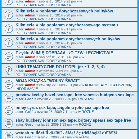
autor:
admin
» sob lis 15, 2014 9:21 pm » w
POLITYKA/PRAWO/GOSPODARKA
Kliknięcie = popieram dotychczasowych polityków
autor:
admin
» sob lis 15, 2014 9:20 pm » w
POLITYKA/PRAWO/GOSPODARKA
Kliknięcie = nie popieram dotychczasowego systemu
autor:
admin
» sob lis 15, 2014 9:17 pm » w
POLITYKA/PRAWO/GOSPODARKA
Kliknięcie = nie popieram dotychczasowych polityków
autor:
admin
» sob lis 15, 2014 9:15 pm » w
POLITYKA/PRAWO/GOSPODARKA
Z cyklu W IMIĘ DOBRAAA.../O TZW. LECZNICTWIE...
autor:
admin
» sob paź 01, 2011 3:48 pm » w
POLITYKA/PRAWO/GOSPODARKA
LINKI TEMATYCZNE DO UTOPII (cz.: 1, 2, 3, 4)
autor:
admin
» wt paź 06, 2009 2:18 pm » w
POLITYKA/PRAWO/GOSPODARKA
MOJA KSIĄŻKA "WOLNY ŚWIAT"
autor:
admin
» czw sty 22, 2009 7:51 pm » w
KOMUNIKATY, OGŁOSZENIA,
INFORMACJE
preview keeley hazel sex tape, free vanessa hudgens sex tape
autor:
Gość
» czw lut 26, 2009 12:36 pm » w
RÓŻNE
miley cyrus sex tape, angelina jolie sex tape free
autor:
Gość
» czw lut 26, 2009 7:11 am » w
RÓŻNE
shay buckeey johnson sex tape, britney spears sex tape free
autor:
Gość
» śr lut 25, 2009 1:33 pm » w
RÓŻNE
wetosh.ru íĺňęŕíîĺ ďîëîňíî - áŕéęŕ čç ŕđěĺéńęîăî ďđîřëîăî.
autor:
Gość
» śr lut 25, 2009 9:47 am » w
RÓŻNE